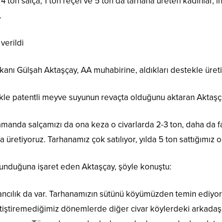
 4 ton salça, 1 ton reçel ve 5 ton da tarhana üreten kadınlar,
.
verildi
ı Gülşah Aktaşçay, AA muhabirine, aldıkları destekle üretimle
llikle patentli meyve suyunun revaçta olduğunu aktaran Aktaşç
amanda salçamızı da ona keza o civarlarda 2-3 ton, daha da f
 üretiyoruz. Tarhanamız çok satılıyor, yılda 5 ton sattığımız o
lunduğuna işaret eden Aktaşçay, şöyle konuştu:
ncılık da var. Tarhanamızın sütünü köyümüzden temin ediyo
iştiremediğimiz dönemlerde diğer civar köylerdeki arkadaşl