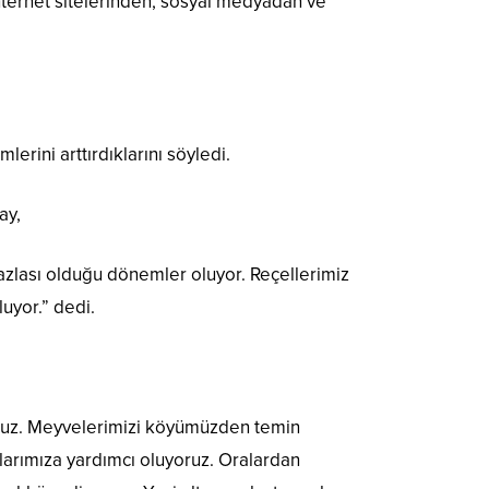
 internet sitelerinden, sosyal medyadan ve
rini arttırdıklarını söyledi.
ay,
azlası olduğu dönemler oluyor. Reçellerimiz
luyor.” dedi.
ruz. Meyvelerimizi köyümüzden temin
arımıza yardımcı oluyoruz. Oralardan