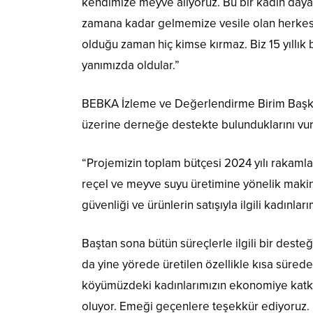
kendimize meyve alıyoruz. Bu bir kadın day
zamana kadar gelmemize vesile olan herkese 
olduğu zaman hiç kimse kırmaz. Biz 15 yıllık 
yanımızda oldular.”
BEBKA İzleme ve Değerlendirme Birim Başkan
üzerine derneğe destekte bulunduklarını vurg
“Projemizin toplam bütçesi 2024 yılı rakamla
reçel ve meyve suyu üretimine yönelik makine
güvenliği ve ürünlerin satışıyla ilgili kadınlar
Baştan sona bütün süreçlerle ilgili bir deste
da yine yörede üretilen özellikle kısa süre
köyümüzdeki kadınlarımızın ekonomiye katkıs
oluyor. Emeği geçenlere teşekkür ediyoruz. B