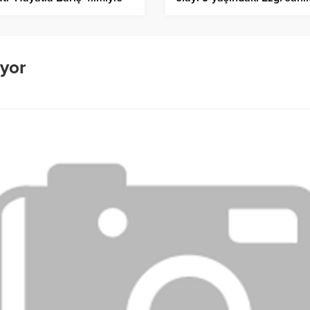
z perdeye taşınıyor
kayan kumda boğuldu!
yor