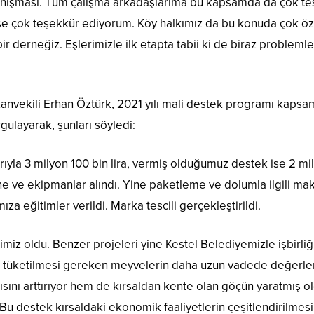
anışması. Tüm çalışma arkadaşlarıma bu kapsamda da çok teş
çok teşekkür ediyorum. Köy halkımız da bu konuda çok özveri
bir derneğiz. Eşlerimizle ilk etapta tabii ki de biraz proble
vekili Erhan Öztürk, 2021 yılı mali destek programı kapsa
ulayarak, şunları söyledi:
rıyla 3 milyon 100 bin lira, vermiş olduğumuz destek ise 2 mi
 ve ekipmanlar alındı. Yine paketleme ve dolumla ilgili mak
ımıza eğitimler verildi. Marka tescili gerçekleştirildi.
ğimiz oldu. Benzer projeleri yine Kestel Belediyemizle işbirl
de tüketilmesi gereken meyvelerin daha uzun vadede değerlen
ını arttırıyor hem de kırsaldan kente olan göçün yaratmış 
u destek kırsaldaki ekonomik faaliyetlerin çeşitlendirilmesi,