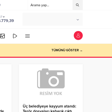
M
ST
°C
ANKARA
3.779,39
PARÇALI BULUTLU
TÜMÜNÜ GÖSTER →
Üç belediyeye kayyum atandı:
lde
Terör dosyaları kabarık çıktı