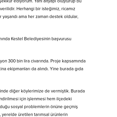
ekkür ediyorum. Yani altyapı oluşturup bu
lidir. Herhangi bir isteğimiz, ricamız
mler yaşandı ama her zaman destek oldular,
mında Kestel Belediyesinin başvurusu
lyon 300 bin lira civarında. Proje kapsamında
ina ekipmanları da alındı. Yine burada gıda
iğinde diğer köylerimize de vermiştik. Burada
dirilmesi için işlenmesi hem ilçedeki
olduğu sosyal problemlerin önüne geçmiş
 yerelde üretilen tarımsal ürünlerin