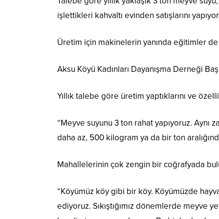
Talebe göre yıllık yaklaşık 3 ton meyve suyu,
işlettikleri kahvaltı evinden satışlarını yapıyor
Üretim için makinelerin yanında eğitimler de 
Aksu Köyü Kadınları Dayanışma Derneği Başkan
Yıllık talebe göre üretim yaptıklarını ve öze
“Meyve suyunu 3 ton rahat yapıyoruz. Aynı z
daha az, 500 kilogram ya da bir ton aralığında
Mahallelerinin çok zengin bir coğrafyada bu
“Köyümüz köy gibi bir köy. Köyümüzde hayva
ediyoruz. Sıkıştığımız dönemlerde meyve yet