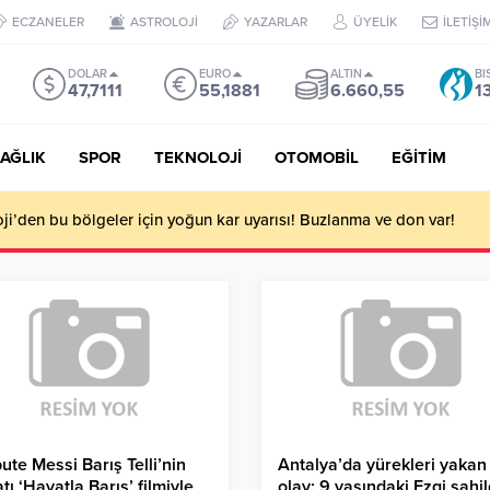
ECZANELER
ASTROLOJİ
YAZARLAR
ÜYELİK
İLETİŞİ
DOLAR
EURO
ALTIN
BI
47,7111
55,1881
6.660,55
1
AĞLIK
SPOR
TEKNOLOJİ
OTOMOBİL
EĞİTİM
i’den bu bölgeler için yoğun kar uyarısı! Buzlanma ve don var!
te Messi Barış Telli’nin
Antalya’da yürekleri yakan
tı ‘Hayatla Barış’ filmiyle
olay: 9 yaşındaki Ezgi sahi