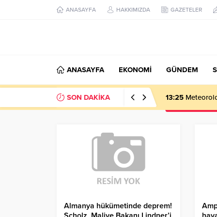
ANASAYFA
HAKKIMIZDA
GAZETELER
ANASAYFA
EKONOMİ
GÜNDEM
S
SON DAKİKA
13:25
Meteoroloj
Almanya hükümetinde deprem!
Ampu
Scholz, Maliye Bakanı Lindner’i
haya