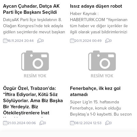
Aycan Çuhadar, Datça AK
Issız adaya düşen robot
Parti İlçe Başkanı Seçildi
Haber Kaynak :
DatçaAK Parti İlçe teşkilatının 8.
HABERTURK.COM “Yayınlanan
Olağan Kongresi’nde tek adayla
tüm haber ve diğer içerikler ile
gidilen seçimlerde mevut başkan
ilgili olarak yasal bildirimlerinizi
Aycan Çuhadar yeniden başkan
bize iletişim sayfası üzerinden
16.11.2024 20:44
0
20.11.2024 00:49
0
seçilerek güven tazeledi. AK Parti
iletiniz. En kısa süre içerisinde
Datça ilçe teşkilatı 8. Olağan
bildirimlerinize geri dönüş
Kongresi’ni gerçekleştirdi. Tek
sağlanılacaktır.”
liste ile gidilen başkanlık
seçimlerinde mevcut başkan
Aycan Çuhadar, partililerin
oylarıyla ilçe başkanlığına seçildi.
Saygı duruşu ve İstiklal Marşı’nın
Özgür Özel, Trabzon’da:
Fenerbahçe, ilk kez gol
okunması...
“İftira Ediyorlar, Kötü Söz
atamadı
Söylüyorlar. Ama Biz Başka
Süper Lig’in 15. haftasında
Bir Yerdeyiz. Biz
Fenerbahçe, konuk olduğu
Ötekileştirenlere İnat
Beşiktaş’a 1-0 kaybetti. Bu sezon
Kucaklaştırıyoruz”
çıktığı 13 maçta 36 gol atarak en
21.03.2024 00:06
0
08.12.2024 12:53
0
CHP Genel Başkanı Özgür Özel,
golcü takımı olan sarı-lacivertliler,
Trabzon’da; “Çay üreticisine
derbide sevinç yaşayamadı. Jose