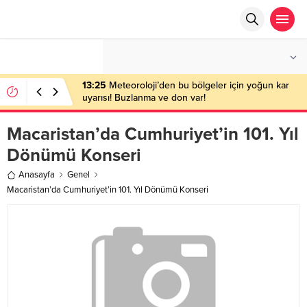
°C
ANKARA
AÇIK
13:25
Meteoroloji’den bu bölgeler için yoğun kar
uyarısı! Buzlanma ve don var!
Macaristan’da Cumhuriyet’in 101. Yıl
Dönümü Konseri
Anasayfa
Genel
Macaristan’da Cumhuriyet’in 101. Yıl Dönümü Konseri