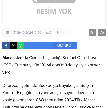
A
A
+
-
29.10.2024 12:50
0
ABONE OL
Macaristan
‘da Cumhurbaşkanlığı Senfoni Orkestrası
(CSO), Cumhuriyet’in 101. yıl dönümü dolayısıyla konser
verdi.
Debrecen şehrinde Budapeşte Büyükelçisi Gülşen
Karanis-Ekşioğlu’nun yanı sıra çok sayıda davetlinin
katıldığı konserde CSO tarafından 2024 Türk-Macar
Kültür Yılı’na özel hazırlanan repertuvarda Türk ve Macar