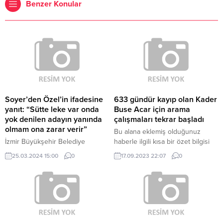
Benzer Konular
Soyer’den Özel’in ifadesine
633 gündür kayıp olan Kader
yanıt: “Sütte leke var onda
Buse Acar için arama
yok denilen adayın yanında
çalışmaları tekrar başladı
olmam ona zarar verir”
Bu alana eklemiş olduğunuz
İzmir Büyükşehir Belediye
haberle ilgili kısa bir özet bilgisi
Başkanı Tunç Soyer, "Benim,
ekleyebilirsiniz. Bu metin yazı
25.03.2024 15:00
0
17.09.2023 22:07
0
başarısız bulunan bir belediye
düzenleme sayfasında “Özet”
başkanının 'sütte leke var onda
bölümünden eklenebilir. Özet
yok' denilen bir başkan adayının
eklenmişse başlık altında kalın
yanında olması ona zarar verir"
olarak bu şekilde gösterilir,
dedi.
eklenmemişse bu alan boş kalır.