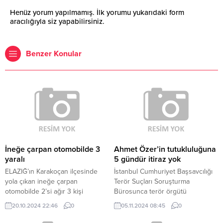
Henüz yorum yapılmamış. İlk yorumu yukarıdaki form
aracılığıyla siz yapabilirsiniz.
Benzer Konular
İneğe çarpan otomobilde 3
Ahmet Özer’in tutukluluğuna
yaralı
5 gündür itiraz yok
ELAZIĞ’ın Karakoçan ilçesinde
İstanbul Cumhuriyet Başsavcılığı
yola çıkan ineğe çarpan
Terör Suçları Soruşturma
otomobilde 2’si ağır 3 kişi
Bürosunca terör örgütü
yaralandı, inek ise öldü. Kaza,
üyeliğinden hakkında soruşturma
20.10.2024 22:46
0
05.11.2024 08:45
0
akşam saatlerinde Karakoçan
yapılan ve ‘PKK/KCK silahlı terör
ilçesi Yalıntaş köyü yakınlarında
örgütü üyesi olmak’ suçundan