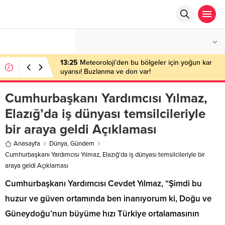
°C
ANKARA
ÇOK BULUTLU
13:25
Meteoroloji’den bu bölgeler için yoğun kar
uyarısı! Buzlanma ve don var!
Cumhurbaşkanı Yardımcısı Yılmaz,
Elazığ’da iş dünyası temsilcileriyle
bir araya geldi Açıklaması
Anasayfa
Dünya
,
Gündem
Cumhurbaşkanı Yardımcısı Yılmaz, Elazığ’da iş dünyası temsilcileriyle bir
araya geldi Açıklaması
Cumhurbaşkanı Yardımcısı Cevdet Yılmaz, “Şimdi bu
huzur ve güven ortamında ben inanıyorum ki, Doğu ve
Güneydoğu’nun büyüme hızı Türkiye ortalamasının