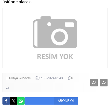
üstünde olacak.
Dünya
Gündem
17.03.2024 01:48
0
A
A
+
-
ABONE OL