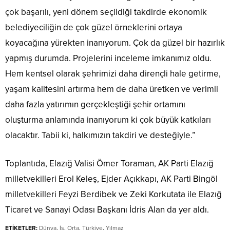
çok başarılı, yeni dönem seçildiği takdirde ekonomik
belediyeciliğin de çok güzel örneklerini ortaya
koyacağına yürekten inanıyorum. Çok da güzel bir hazırlık
yapmış durumda. Projelerini inceleme imkanımız oldu.
Hem kentsel olarak şehrimizi daha dirençli hale getirme,
yaşam kalitesini artırma hem de daha üretken ve verimli
daha fazla yatırımın gerçekleştiği şehir ortamını
oluşturma anlamında inanıyorum ki çok büyük katkıları
olacaktır. Tabii ki, halkımızın takdiri ve desteğiyle.”
Toplantıda, Elazığ Valisi Ömer Toraman, AK Parti Elazığ
milletvekilleri Erol Keleş, Ejder Açıkkapı, AK Parti Bingöl
milletvekilleri Feyzi Berdibek ve Zeki Korkutata ile Elazığ
Ticaret ve Sanayi Odası Başkanı İdris Alan da yer aldı.
ETİKETLER:
Dünya
,
İş
,
Orta
,
Türkiye
,
Yılmaz