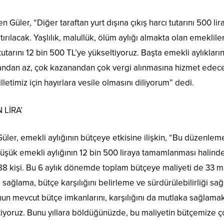
Güler, “Diğer taraftan yurt dışına çıkış harcı tutarını 500 li
tırılacak. Yaşlılık, malullük, ölüm aylığı almakta olan emekli
utarını 12 bin 500 TL’ye yükseltiyoruz. Başta emekli aylıkla
nandan az, çok kazanandan çok vergi alınmasına hizmet edecek
timiz için hayırlara vesile olmasını diliyorum” dedi.
 LİRA’
Güler, emekli aylığının bütçeye etkisine ilişkin, “Bu düzenle
düşük emekli aylığının 12 bin 500 liraya tamamlanması halinde
8 kişi. Bu 6 aylık dönemde toplam bütçeye maliyeti de 33 mily
 sağlama, bütçe karşılığını belirleme ve sürdürülebilirliği sa
n mevcut bütçe imkanlarını, karşılığını da mutlaka sağlamak
stiyoruz. Bunu yıllara böldüğünüzde, bu maliyetin bütçemize ç