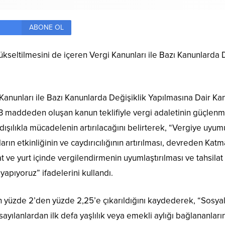
ABONE OL
ükseltilmesini de içeren Vergi Kanunları ile Bazı Kanunlarda D
Kanunları ile Bazı Kanunlarda Değişiklik Yapılmasına Dair Ka
3 maddeden oluşan kanun teklifiyle vergi adaletinin güçlenmes
ılıkla mücadelenin artırılacağını belirterek, “Vergiye uyumun 
rın etkinliğinin ve caydırıcılığının artırılması, devreden Kat
at ve yurt içinde vergilendirmenin uyumlaştırılması ve tahsilat 
pıyoruz” ifadelerini kullandı.
ının yüzde 2’den yüzde 2,25’e çıkarıldığını kaydederek, “So
ayılanlardan ilk defa yaşlılık veya emekli aylığı bağlananları