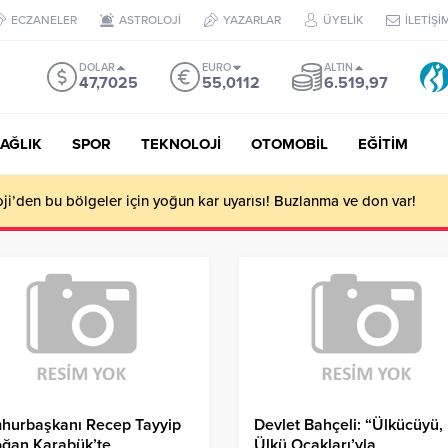
ECZANELER
ASTROLOJİ
YAZARLAR
ÜYELİK
İLETİŞİ
DOLAR
EURO
ALTIN
47,7025
55,0112
6.519,97
AĞLIK
SPOR
TEKNOLOJİ
OTOMOBİL
EĞİTİM
i’den bu bölgeler için yoğun kar uyarısı! Buzlanma ve don var!
hurbaşkanı Recep Tayyip
Devlet Bahçeli: “Ülkücüyü,
oğan Karabük’te
Ülkü Ocakları’yla