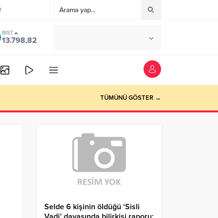
M
BIST
°C
ANKARA
13.798,82
ÇOK BULUTLU
TÜMÜNÜ GÖSTER →
Selde 6 kişinin öldüğü ‘Sisli
Vadi’ davasında bilirkişi raporu;