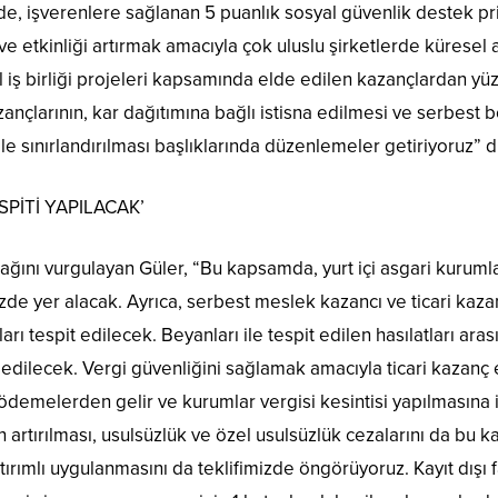
de, işverenlere sağlanan 5 puanlık sosyal güvenlik destek pr
e etkinliği artırmak amacıyla çok uluslu şirketlerde küresel 
l iş birliği projeleri kapsamında elde edilen kazançlardan yü
azançlarının, kar dağıtımına bağlı istisna edilmesi ve serbest
 ile sınırlandırılması başlıklarında düzenlemeler getiriyoruz” 
SPİTİ YAPILACAK’
ağını vurgulayan Güler, “Bu kapsamda, yurt içi asgari kuruml
de yer alacak. Ayrıca, serbest meslek kazancı ve ticari kaza
atları tespit edilecek. Beyanları ile tespit edilen hasılatları 
 edilecek. Vergi güvenliğini sağlamak amacıyla ticari kazanç e
 ödemelerden gelir ve kurumlar vergisi kesintisi yapılmasına 
 artırılması, usulsüzlük ve özel usulsüzlük cezalarını da bu ka
ırımlı uygulanmasını da teklifimizde öngörüyoruz. Kayıt dışı f