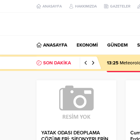
ANASAYFA
HAKKIMIZDA
GAZETELER
ANASAYFA
EKONOMİ
GÜNDEM
S
SON DAKİKA
13:25
Meteoroloj
YATAK ODASI DEOPLAMA
Cum
ÇÖZÜMLERİ: ŞİFONYERLERİN
Erd