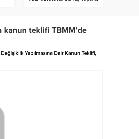
le
3 sanık ile DSİ ve Özel İdare
‘asli kusurlu’
en kanun teklifi TBMM’de
 Değişiklik Yapılmasına Dair Kanun Teklifi,