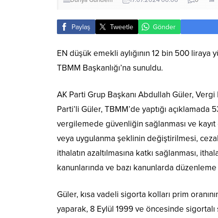
Dünya
Gündem
17.07.2024 00:06
0
Paylaş
Tweetle
Gönder
EN düşük emekli aylığının 12 bin 500 liraya y
TBMM Başkanlığı’na sunuldu.
AK Parti Grup Başkanı Abdullah Güler, Vergi 
Parti’li Güler, TBMM’de yaptığı açıklamada 5
vergilemede güvenliğin sağlanması ve kayıt dış
veya uygulanma şeklinin değiştirilmesi, cezala
ithalatın azaltılmasına katkı sağlanması, ithal
kanunlarında ve bazı kanunlarda düzenleme ya
Güler, kısa vadeli sigorta kolları prim oran
yaparak, 8 Eylül 1999 ve öncesinde sigortalı s