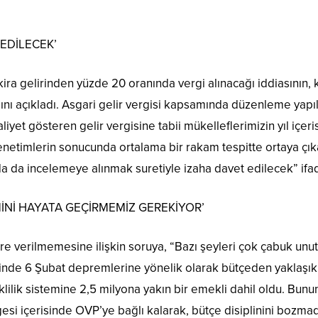
 EDİLECEK’
 kira gelirinden yüzde 20 oranında vergi alınacağı iddiasının,
dığını açıkladı. Asgari gelir vergisi kapsamında düzenleme yap
aliyet gösteren gelir vergisine tabii mükelleflerimizin yıl içer
enetimlerin sonucunda ortalama bir rakam tespitte ortaya çık
da da incelemeye alınmak suretiyle izaha davet edilecek” ifad
MİNİ HAYATA GEÇİRMEMİZ GEREKİYOR’
re verilmemesine ilişkin soruya, “Bazı şeyleri çok çabuk unut
sinde 6 Şubat depremlerine yönelik olarak bütçeden yaklaşık 1
lik sistemine 2,5 milyona yakın bir emekli dahil oldu. Bun
gesi içerisinde OVP’ye bağlı kalarak, bütçe disiplinini bozma