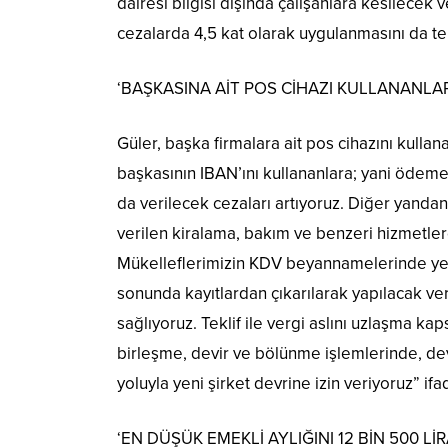
dairesi bilgisi dışında çalışanlara kesilecek v
cezalarda 4,5 kat olarak uygulanmasını da te
‘BAŞKASINA AİT POS CİHAZI KULLANANLA
Güler, başka firmalara ait pos cihazını kullan
başkasının IBAN’ını kullananlara; yani ödeme
da verilecek cezaları artıyoruz. Diğer yandan 
verilen kiralama, bakım ve benzeri hizmetle
Mükelleflerimizin KDV beyannamelerinde yer a
sonunda kayıtlardan çıkarılarak yapılacak ver
sağlıyoruz. Teklif ile vergi aslını uzlaşma k
birleşme, devir ve bölünme işlemlerinde, de
yoluyla yeni şirket devrine izin veriyoruz” ifad
‘EN DÜŞÜK EMEKLİ AYLIĞINI 12 BİN 500 L