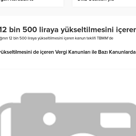
Ayrıştırmanın, Dahası Terör
İlişkilendirmenin Düşünü
Kuranlar Eninde Sonunda
Mağlup Olacaklar”
12 bin 500 liraya yükseltilmesini içer
ğının 12 bin 500 liraya yükseltilmesini içeren kanun teklifi TBMM’de
yükseltilmesini de içeren Vergi Kanunları ile Bazı Kanunlarda