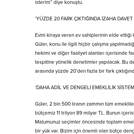
isterim” diye konuştu.
‘YÜZDE 20 FARK ÇIKTIĞINDA İZAHA DAVET
Evini kiraya veren ev sahiplerinin elde ettiği
Güler, konu ile ilgili hiçbir çalışma yapılma
hekimi ve diğer faaliyet alanları içerisinde fa
tespitine yönelik denetimler yapılacak. Bu d
arasında yüzde 20’den fazla bir fark çıktığın
‘DAHA ADİL VE DENGELİ EMEKLİLİK SİSTE
Güler, 2 bin 500 liranın zammın tüm emeklile
bütçemiz 11 trilyon 89 milyar TL. Bunun içeri
Malumunuz seçimler öncesinde toplam emekli
bir yük var. Bizim için önemli olan bütçe den