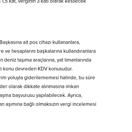
 1,5 kat, verginin 3 katı olarak kesilecek
“Başkasına ait pos cihazı kullananlara,
re ve hesaplarını başkalarına kullandıranlara
an deniz taşıma araçlarına, yat limanlarında
emli konu devreden KDV konusudur.
irim yoluyla giderilememesi halinde, bu süre
gider olarak dikkate alınmasına imkan
zlaşma başvurusu yapılabilecek. Ayrıca,
an aşımına bağlı olmaksızın vergi incelemesi