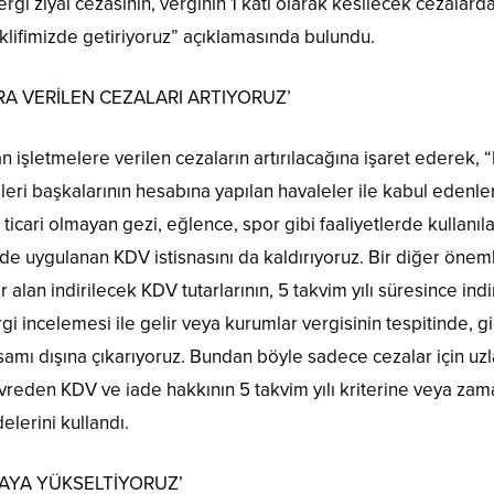
ergi ziyaı cezasının, verginin 1 katı olarak kesilecek cezalarda
klifimizde getiriyoruz” açıklamasında bulundu.
RA VERİLEN CEZALARI ARTIYORUZ’
an işletmelere verilen cezaların artırılacağına işaret ederek, 
leri başkalarının hesabına yapılan havaleler ile kabul edenle
ticari olmayan gezi, eğlence, spor gibi faaliyetlerde kullanıl
rde uygulanan KDV istisnasını da kaldırıyoruz. Bir diğer ön
lan indirilecek KDV tutarlarının, 5 takvim yılı süresince ind
gi incelemesi ile gelir veya kurumlar vergisinin tespitinde, 
apsamı dışına çıkarıyoruz. Bundan böyle sadece cezalar için u
vreden KDV ve iade hakkının 5 takvim yılı kriterine veya zam
elerini kullandı.
İRAYA YÜKSELTİYORUZ’