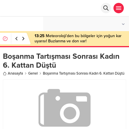
°C
ANKARA
ÇOK BULUTLU
13:25
Meteoroloji’den bu bölgeler için yoğun kar
uyarısı! Buzlanma ve don var!
Boşanma Tartışması Sonrası Kadın
6. Kattan Düştü
Anasayfa
Genel
Boşanma Tartışması Sonrası Kadın 6. Kattan Düştü