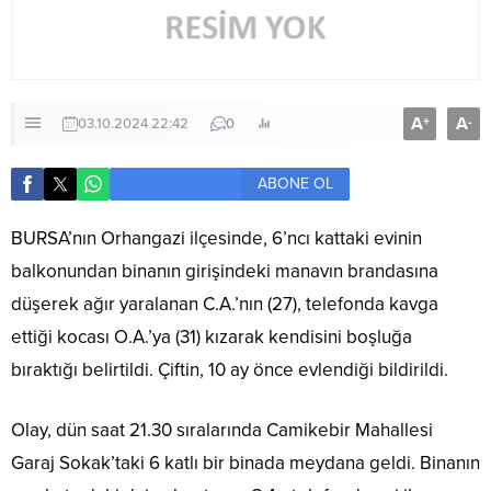
A
A
+
-
03.10.2024 22:42
0
ABONE OL
BURSA’nın Orhangazi ilçesinde, 6’ncı kattaki evinin
balkonundan binanın girişindeki manavın brandasına
düşerek ağır yaralanan C.A.’nın (27), telefonda kavga
ettiği kocası O.A.’ya (31) kızarak kendisini boşluğa
bıraktığı belirtildi. Çiftin, 10 ay önce evlendiği bildirildi.
Olay, dün saat 21.30 sıralarında Camikebir Mahallesi
Garaj Sokak’taki 6 katlı bir binada meydana geldi. Binanın