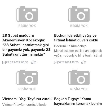
28 Şubat mağduru
Bodrum’da etkili yağış ve
Akademisyen Koçakoğlu:
fırtına! İstinat duvarı çöktü
“28 Şubat’ı hatırlatmak gibi
Bodrum’un Kumbahçe
bir gayemiz yok, gayemiz 28
Mahallesi’nde etkili olan sağanak
Şubat’ı unutturmamaktır”
yağış nedeniyle bir sitenin istinat
Türk siyasi tarihine "postmodern
duvarı çöktü. Yağışın şiddetini
29.02.2024 00:30
0
06.12.2024 18:25
0
darbe" olarak geçen 28 Şubat
arttırmasının ardından, duvarın
sürecinde, üniversiteyi başörtüsü
yıkılması sonucu taş, toprak ve
çıkarttırılarak okumak zorunda
ağaçlar sitedeki binanın üzerine
bırakılan Akademisyen Bedia
devrildi. Binanın camları kırılırken,
Koçakoğlu, "Bazen ses
duvarda hasar meydana geldi.
yükselttiklerini duyuyoruz,
Çöken duvar, park halindeki bir
'Bitmedi ajitasyonunuz, duygu
otomobilin üzerine yıkıldı ve
sömürüsü yapmaktan da
otomobil kullanılamaz hale geldi.
Vietnam’ı Yagi Tayfunu vurdu
Başkan Tugay: “Kamu
yılmadınız, 27 sene geçmiş
Ayrıca, cadde...
kaynaklarını korumak benim
Vietnam’ı tayfun vurdu, ülkede