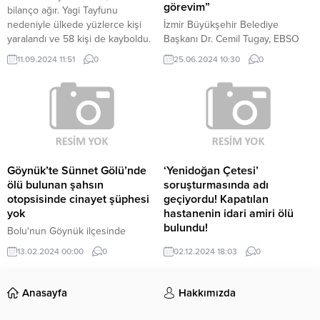
aradan...
görevim”
bilanço ağır. Yagi Tayfunu
nedeniyle ülkede yüzlerce kişi
İzmir Büyükşehir Belediye
yaralandı ve 58 kişi de kayboldu.
Başkanı Dr. Cemil Tugay, EBSO
Yaşanan olayların ardından, Afet
Meclisi'nin konuğu oldu.
11.09.2024 11:51
0
25.06.2024 10:30
0
Önleme ve Kontrol Dairesinden
afete ilişkin açıklama yapıldı.
Açıklamada, tayfun nedeniyle
hayatını kaybedenlerin sayısının
143’e yükseldiği belirtildi ve
afetten etkilenen bölgelere gıda
yardımı gönderileceği bildirildi. 4
MİLYON DOLARLIK...
Göynük’te Sünnet Gölü’nde
‘Yenidoğan Çetesi’
ölü bulunan şahsın
soruşturmasında adı
otopsisinde cinayet şüphesi
geçiyordu! Kapatılan
yok
hastanenin idari amiri ölü
bulundu!
Bolu'nun Göynük ilçesinde
Sünnet Gölü'nde ölü bulunan
İstanbul İkitelli’de, dün öğlen
13.02.2024 00:00
0
02.12.2024 18:03
0
şahsın yapılan otopside cinayet
saatlerinde bir kişinin
şüphesine rastlanmadığı belirtildi.
otomobilinin içinde hareketsiz
İlyas Aslan'ın cesedi, göl kıyısında
durduğunu görenler polis ve
Anasayfa
Hakkımızda
düşerek kafasını taşa vurması
sağlık ekiplerine haber verdi.
sonucu bayıldığı ve göle düştüğü
ARACINDA ÖLDÜĞÜ BELİRLENDİ