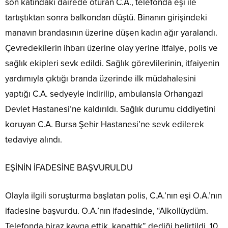
son katındaki dairede oturan C.A., telefonda eşi ile
tartıştıktan sonra balkondan düştü. Binanın girişindeki
manavın brandasının üzerine düşen kadın ağır yaralandı.
Çevredekilerin ihbarı üzerine olay yerine itfaiye, polis ve
sağlık ekipleri sevk edildi. Sağlık görevlilerinin, itfaiyenin
yardımıyla çıktığı branda üzerinde ilk müdahalesini
yaptığı C.A. sedyeyle indirilip, ambulansla Orhangazi
Devlet Hastanesi’ne kaldırıldı. Sağlık durumu ciddiyetini
koruyan C.A. Bursa Şehir Hastanesi’ne sevk edilerek
tedaviye alındı.
EŞİNİN İFADESİNE BAŞVURULDU
Olayla ilgili soruşturma başlatan polis, C.A.’nın eşi O.A.’nın
ifadesine başvurdu. O.A.’nın ifadesinde, “Alkollüydüm.
Telefonda biraz kavga ettik, kapattık” dediği belirtildi. 10