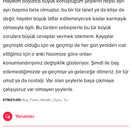
Hayatım boyunca büyük konuştuğum şeylerin hepsi ayrı
ayrı başıma bela olmuştur, bu bir tür lanet ya da klişe de
değil, hayatın büyük laflar edilemeyecek kadar karmaşık
olmasıyla ilgili. Bu türden sebeplerle bu tür büyük
sorulara büyük cevaplar vermek istemem. Kayıplar
geçmişte olduğu için ve geçmişi de her gün yeniden icat
ettiğimiz için o anki hissimize göre onları
konumlandırışımız değişiklik gösteriyor. Şimdi ile baş
edemediğimizde ya geçmişe ya geleceğe döneriz, bir tür
umut ya da nostalji. Var olan şeylerle başa çıkmaya
çalışıyoruz var olmayan şeylerle.
ETİKETLER:
Baş
,
Farklı
,
Mekân
,
Oyun
,
Tur
Yorumlar