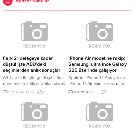
Benzer Konular
Fark 21 delegeye kadar
iPhone Air modeline rakip:
düştü! İşte ABD’deki
Samsung, ultra ince Galaxy
seçimlerden anlık sonuçlar
S25 üzerinde çalışıyor
ABD’de tarihi gün geldi çattı. Son
Apple’ın, iPhone 17 Plus yerine
dönemin en kritik seçimleri olarak
iPhone 17 Air adını alacak ultra
gösterilen yarışta ABD’liler 47.
ince bir telefon modeli üzerinde
06.11.2024 08:25
0
01.11.2024 12:55
0
başkanı belirlemek için sandık
çalıştığı biliniyor. İlk söylentilere
başına gitti. Oy verme ve sayma
göre bu telefon, tüm iPhone 17
işlemi devam ederken,
modelleri arasında en yüksek
Cumhuriyetçilerin adayı Donald
başlangıç fiyatına sahip olacak.
Trump ile Demnokratların adayı
Ancak, sızıntılara göre teknik
Kamala Harris peş peşe iddialı
özellikler bu yüksek fiyatı haklı
açıklamalar yaptı. ABD’DE İLK
çıkaracak düzeyde değil. iPhone