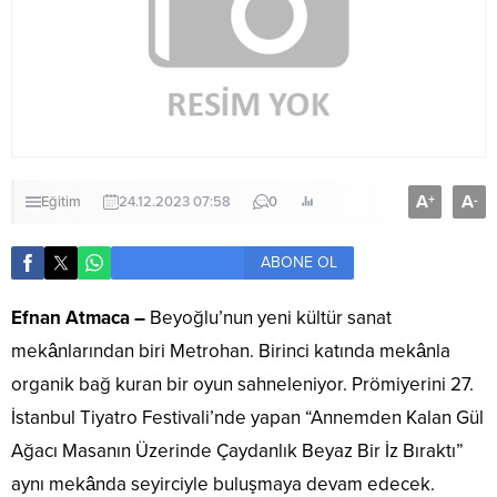
A
A
+
-
Eğitim
24.12.2023 07:58
0
ABONE OL
Efnan Atmaca –
Beyoğlu’nun yeni kültür sanat
mekânlarından biri Metrohan. Birinci katında mekânla
organik bağ kuran bir oyun sahneleniyor. Prömiyerini 27.
İstanbul Tiyatro Festivali’nde yapan “Annemden Kalan Gül
Ağacı Masanın Üzerinde Çaydanlık Beyaz Bir İz Bıraktı”
aynı mekânda seyirciyle buluşmaya devam edecek.