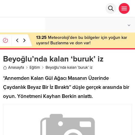
°C
ANKARA
AÇIK
13:25
Meteoroloji’den bu bölgeler için yoğun kar
uyarısı! Buzlanma ve don var!
Beyoğlu’nda kalan ‘buruk’ iz
Anasayfa
Eğitim
Beyoğlu’nda kalan ‘buruk’ iz
“Annemden Kalan Gül Ağacı Masanın Üzerinde
Çaydanlık Beyaz Bir İz Bıraktı” düşle gerçek arasında bir
oyun. Yönetmeni Kayhan Berkin anlattı.