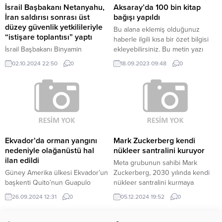
SONUÇLAR GELİYOR Kıran kırana
17 Air’ın A19...
İsrail Başbakanı Netanyahu,
Aksaray’da 100 bin kitap
geçen yarışı...
İran saldırısı sonrası üst
bağışı yapıldı
düzey güvenlik yetkilileriyle
Bu alana eklemiş olduğunuz
“istişare toplantısı” yaptı
haberle ilgili kısa bir özet bilgisi
İsrail Başbakanı Binyamin
ekleyebilirsiniz. Bu metin yazı
Netanyahu’nun üst düzey
düzenleme sayfasında “Özet”
02.10.2024 22:50
0
18.09.2023 09:48
0
güvenlik yetkilileriyle “istişare
bölümünden eklenebilir. Özet
toplantısı” yaptığı belirtildi.
eklenmişse başlık altında kalın
Başbakanlık Basın Ofisinden
olarak bu şekilde gösterilir,
yapılan yazılı açıklamada, “istişare
eklenmemişse bu alan boş kalır.
toplantısının” Tel Aviv’de yapıldığı
ifade edildi. İran’ın İsrail’e
saldırısına dair neler biliniyor?
Haberi Görüntüle Açıklamayla
Ekvador’da orman yangını
Mark Zuckerberg kendi
birlikte paylaşılan fotoğrafta,
nedeniyle olağanüstü hal
nükleer santralini kuruyor
toplantıda Savunma Bakanı Yoav
ilan edildi
Meta grubunun sahibi Mark
Gallant, Genelkurmay Başkanı
Güney Amerika ülkesi Ekvador’un
Zuckerberg, 2030 yılında kendi
Herzi Halevi, dış istihbarat
başkenti Quito’nun Guapulo
nükleer santralini kurmaya
teşkilatı Mossad...
bölgesinde çıkan orman yangını 3
hazırlanıyor. Konuya ilişkin
26.09.2024 12:31
0
05.12.2024 19:52
0
gündür devam ediyor. Quito
açıklama yapan Zuckerberg,
Belediye Başkanı Pabel Munoz,
elektrik ihtiyacı nedeniyle bu yola