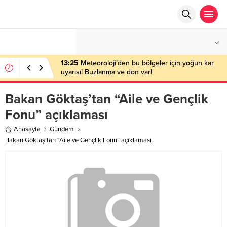
°C
ANKARA
AZ BULUTLU
13:25
Meteoroloji’den bu bölgeler için yoğun kar
uyarısı! Buzlanma ve don var!
Bakan Göktaş’tan “Aile ve Gençlik
Fonu” açıklaması
Anasayfa
Gündem
Bakan Göktaş’tan “Aile ve Gençlik Fonu” açıklaması