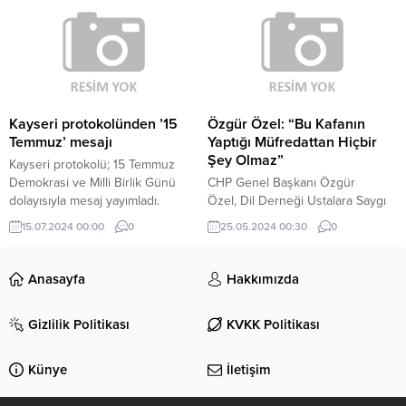
bölümünden eklenebilir. Özet
nefes aldıracak Yaşar Kemal
eklenmişse başlık altında kalın
Meydanı’nı ve ilçedeki can alan
olarak bu şekilde gösterilir,
sel ve su baskınlarını son
eklenmemişse bu alan boş kalır.
erdirecek Haramidere Islahı 1.
etabını hizmete açtı. Kendilerinin
insan, iktidar kanadının ise rant
odaklı bir belediyecilik anlayışına
Kayseri protokolünden ’15
Özgür Özel: “Bu Kafanın
sahip olduğu tespitinde bulunan
Temmuz’ mesajı
Yaptığı Müfredattan Hiçbir
İmamoğlu, “Bunların tek derdi;
Şey Olmaz”
Kayseri protokolü; 15 Temmuz
rant. Başka dertleri...
Demokrasi ve Milli Birlik Günü
CHP Genel Başkanı Özgür
dolayısıyla mesaj yayımladı.
Özel, Dil Derneği Ustalara Saygı
Gecesi'nde konuştu, Talim
15.07.2024 00:00
0
25.05.2024 00:30
0
Terbiye Kurulu'nun yeni müfredat
kararını eleştirdi. Özel, "Bu
kafanın yaptığı müfredattan hiçbir
Anasayfa
Hakkımızda
şey olmaz" dedi.
Gizlilik Politikası
KVKK Politikası
Künye
İletişim