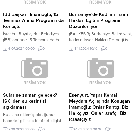
İBB Başkanı İmamoğlu, 15
Burhaniye’de Kadının İnsan
Temmuz Anma Programında
Hakları Eğitim Programı
Konuştu
Düzenleniyor
İstanbul Büyükşehir Belediyesi
(BALIKESİR)-Burhaniye Belediyesi,
(İBB) önünde 15 Temmuz darbe
Kadının İnsan Hakları Derneği iş
girişiminin 8'nci yıl dönümü
birliğiyle ‘Kadının İnsan Hakları
16.07.2024 00:00
0
15.11.2024 10:10
0
nedeniyle anma programı
Eğitim Programı’ (KİHEP)
düzenlendi. İBB Başkanı Ekrem
düzenleyecek. Burhaniye’de ilk
İmamoğlu, konuşmasında darbe
kez düzenlenecek programın
girişimine karşı mücadele
başvuruları, 15-27 Kasım günleri
edenleri selamladı ve
arasında yapılacak. Türkiye
gerçeklerden ders çıkartmanın
genelinde ve Kıbrıs’ta 1995
önemine vurgu yaptı. İmamoğlu,
yılından bu yana 15 binden fazla
devletin dini adalet olduğunu ve
kadına ulaşan KİHEP, Türkiye ve
Sular ne zaman gelecek?
Esenyurt, Yaşar Kemal
hiçbir gücün milletin iradesinin
dünyadaki en kapsamlı
İSKİ’den su kesintisi
Meydanı Açılışında Konuşan
üstünde olamayacağını belirtti.
sürdürülebilir insan hakları eğitim
açıklaması
İmamoğlu: Onlar Rantçı, Biz
programlarından...
Halkçıyız; Onlar İsrafçı, Biz
Bu alana eklemiş olduğunuz
İcraatçıyız
haberle ilgili kısa bir özet bilgisi
ekleyebilirsiniz. Bu metin yazı
İBB Başkanı Ekrem İmamoğlu,
17.09.2023 22:05
0
24.03.2024 00:18
0
düzenleme sayfasında “Özet”
beton baskısı altındaki Esenyurt’a