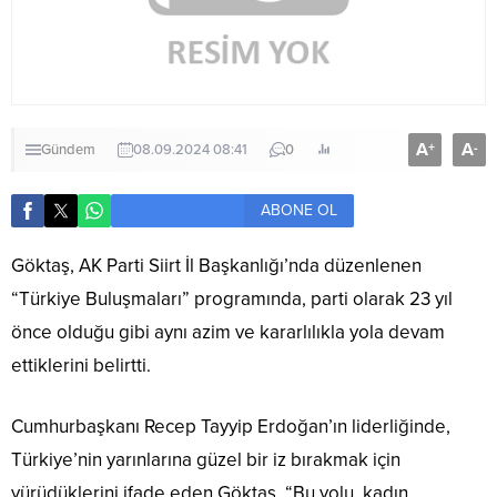
A
A
+
-
Gündem
08.09.2024 08:41
0
ABONE OL
Göktaş, AK Parti Siirt İl Başkanlığı’nda düzenlenen
“Türkiye Buluşmaları” programında, parti olarak 23 yıl
önce olduğu gibi aynı azim ve kararlılıkla yola devam
ettiklerini belirtti.
Cumhurbaşkanı Recep Tayyip Erdoğan’ın liderliğinde,
Türkiye’nin yarınlarına güzel bir iz bırakmak için
yürüdüklerini ifade eden Göktaş, “Bu yolu, kadın