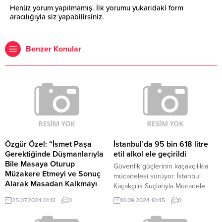
Henüz yorum yapılmamış. İlk yorumu yukarıdaki form
aracılığıyla siz yapabilirsiniz.
Benzer Konular
Özgür Özel: “İsmet Paşa
İstanbul’da 95 bin 618 litre
Gerektiğinde Düşmanlarıyla
etil alkol ele geçirildi
Bile Masaya Oturup
Güvenlik güçlerinin kaçakçılıkla
Müzakere Etmeyi ve Sonuç
mücadelesi sürüyor. İstanbul
Alarak Masadan Kalkmayı
Kaçakçılık Suçlarıyla Mücadele
Bilmiştir”
Şube Müdürlüğü ekipleri, sahte
25.07.2024 01:12
0
10.09.2024 10:45
0
CHP Genel Başkanı Özgür Özel,
üretilen ve yasa dışı yollarla yurda
İstanbul Heybeliada’daki İsmet
sokulan alkollü içki kaçakçılığının