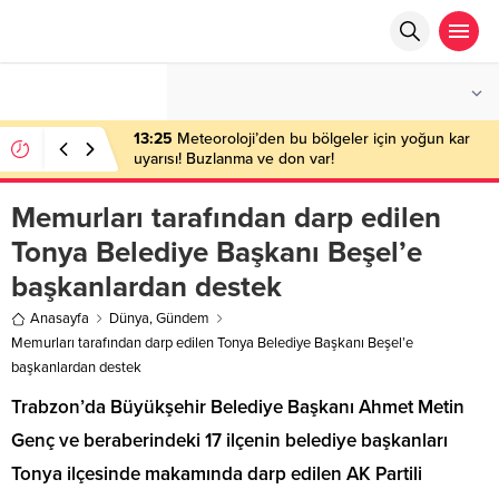
°C
ANKARA
PARÇALI BULUTLU
13:25
Meteoroloji’den bu bölgeler için yoğun kar
uyarısı! Buzlanma ve don var!
Memurları tarafından darp edilen
Tonya Belediye Başkanı Beşel’e
başkanlardan destek
Anasayfa
Dünya
,
Gündem
Memurları tarafından darp edilen Tonya Belediye Başkanı Beşel’e
başkanlardan destek
Trabzon’da Büyükşehir Belediye Başkanı Ahmet Metin
Genç ve beraberindeki 17 ilçenin belediye başkanları
Tonya ilçesinde makamında darp edilen AK Partili