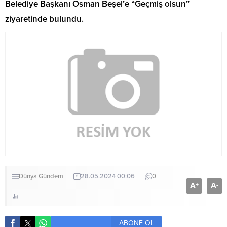
Belediye Başkanı Osman Beşel’e “Geçmiş olsun”
ziyaretinde bulundu.
Dünya
Gündem
28.05.2024 00:06
0
A
A
+
-
ABONE OL