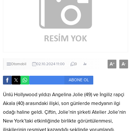
A
A
+
-
Otomobil
02.10.2024 11:00
0
ABONE OL
Ünlü Hollywood yıldızı Angelina Jolie (49) ve İngiliz rapçi
Akala (40) arasındaki ilişki, son günlerde medyanın ilgi
odağı haline geldi. Çiftin, Jolie’nin şirketi Atelier Jolie’nin
New York’taki etkinliğinde birlikte görüntülenmesi,
ilişkilerinin resmiyet kazandığı şeklinde yorumlandı.