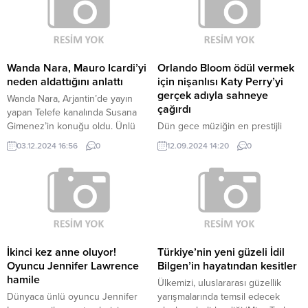
Wanda Nara, Mauro Icardi’yi
Orlando Bloom ödül vermek
neden aldattığını anlattı
için nişanlısı Katy Perry’yi
gerçek adıyla sahneye
Wanda Nara, Arjantin’de yayın
çağırdı
yapan Telefe kanalında Susana
Gimenez’in konuğu oldu. Ünlü
Dün gece müziğin en prestijli
yıldız, olaylı bir ayrılık süreci
ödüllerinden MTV Müzik Ödülleri
03.12.2024 16:56
0
12.09.2024 14:20
0
yaşadığı Mauro Icardi hakkında
sahiplerini buldu. New York’taki
konuştu. Mauro Icardi’nin,
UBS Arena’da düzenlenen
2021’de PSG’de top koşturduğu
törende Katy Perry de ödül alan
dönemde Arjantinli oyuncu ve
isimlerden biri oldu. 39 yaşındaki
şarkıcı China Suarez ile
Perry, kazandığı Michael Jackson
yakınlaştığı iddia edilmişti. Her
Video Öncü Ödülü’nü nişanlısı
şey Wanda Nara’nın Mauro
Orlando Bloom’un elinden aldı. 47
Icardi’nin takip etmediği halde
yaşındaki Orlando Bloom, kızının
İkinci kez anne oluyor!
Türkiye’nin yeni güzeli İdil
Suarez’in bir...
annesini sahneye davet ederken
Oyuncu Jennifer Lawrence
Bilgen’in hayatından kesitler
gerçek adını...
hamile
Ülkemizi, uluslararası güzellik
Dünyaca ünlü oyuncu Jennifer
yarışmalarında temsil edecek