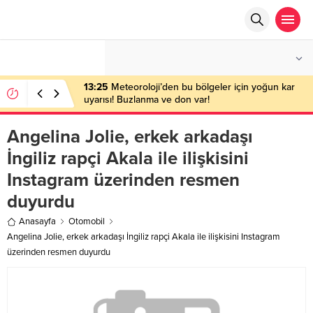
°C
ANKARA
ÇOK BULUTLU
13:25
Meteoroloji’den bu bölgeler için yoğun kar
uyarısı! Buzlanma ve don var!
Angelina Jolie, erkek arkadaşı
İngiliz rapçi Akala ile ilişkisini
Instagram üzerinden resmen
duyurdu
Anasayfa
Otomobil
Angelina Jolie, erkek arkadaşı İngiliz rapçi Akala ile ilişkisini Instagram
üzerinden resmen duyurdu