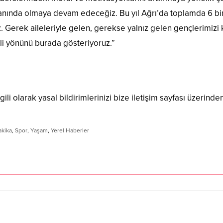
anında olmaya devam edeceğiz. Bu yıl Ağrı’da toplamda 6 bin
Gerek aileleriyle gelen, gerekse yalnız gelen gençlerimizi ka
tli yönünü burada gösteriyoruz.”
ili olarak yasal bildirimlerinizi bize iletişim sayfası üzerinden
akika
,
Spor
,
Yaşam
,
Yerel Haberler