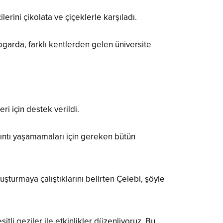
rini çikolata ve çiçeklerle karşıladı.
garda, farklı kentlerden gelen üniversite
ri için destek verildi.
kıntı yaşamamaları için gereken bütün
şturmaya çalıştıklarını belirten Çelebi, şöyle
tli geziler ile etkinlikler düzenliyoruz. Bu