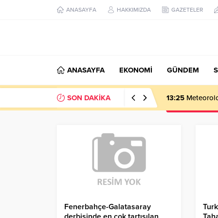
ANASAYFA
HAKKIMIZDA
GAZETELER
ANASAYFA
EKONOMİ
GÜNDEM
S
SON DAKİKA
13:25
Meteoroloj
Fenerbahçe-Galatasaray
Turk
derbisinde en çok tartışılan
Taha