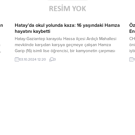
ın
Hatay’da okul yolunda kaza: 16 yaşındaki Hamza
Öz
hayatını kaybetti
En
Hatay-Gaziantep karayolu Hassa ilçesi Ardıçlı Mahallesi
CH
a
mevkiinde karşıdan karşıya geçmeye çalışan Hamza
ön
,
Garip (16) isimli lise öğrencisi, bir kamyonetin çarpması
işt
sonucu hayatını kaybetti. Okul yolunda servise binmek
Mec
03.10.2024 12:20
0
için karşıya geçeceği esnada araç çarpan gencin
AB
cenazesi, Söğütlü Mahallesi’nde kılınan cenaze
adı
namazının ardından son yolculuğuna uğurlandı. Gencin
huk
babası Mahmut Garip’in de 6...