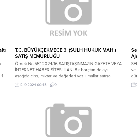
ltı
T.C. BÜYÜKÇEKMECE 3. (SULH HUKUK MAH.)
Se
SATIŞ MEMURLUĞU
Aj
n
Örnek No:55* 2024/16 SATIŞTAŞINMAZIN GAZETE VEYA
SER
İNTERNET HABER SİTESİ İLANI Bir borçtan dolayı
ve
 1
aşağıda cins, miktar ve değerleri yazılı mallar satışa
dün
çıkarılmış olup mahcuzun ayrıntılı görsellerine, artırmaya
bek
12.10.2024 00:45
0
ilişkin şartlara ve ayrıntılı açıklamalara esatis.uyap.gov.tr
kız
adresi üzerinden 2024/16 SATIŞ sayılı dosya numarası
sit
n...
ile erişim sağlanabilir.Satılmasına karar verilen taşınmazın
ger
cinsi, mahiyeti, bulunduğu yer,...