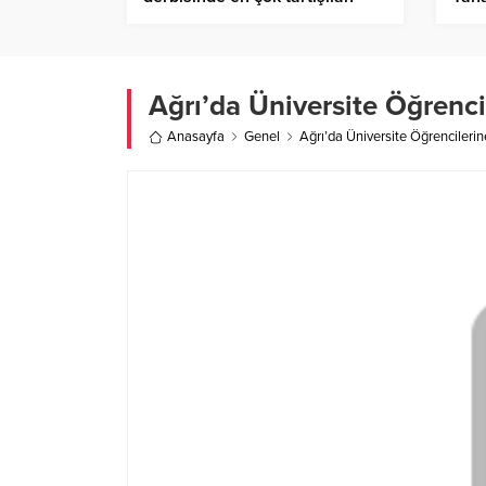
pozisyon! Yeni görüntüler
Masa
ortaya çıktı, herkes penaltı
Açı
derken…
Ağrı’da Üniversite Öğrenci
Anasayfa
Genel
Ağrı’da Üniversite Öğrencileri