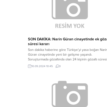
SON DAKİKA: Narin Güran cinayetinde ek göza
süresi kararı
Son dakika haberine göre Türkiye’yi yasa boğan Nari
Güran cinayetinde yeni bir gelişme yaşandı.
Soruşturmada gözaltında olan 24 kişinin gözaltı süresi
gün uzatıldı. Ayrıntılar geliyor… Yusuf Balıkçı Editör
10.09.2024 10:45
0
Haber Kaynak : ENSONHABER.COM “Yayınlanan tüm
haber ve diğer içerikler ile ilgili olarak yasal
bildirimlerinizi bize iletişim sayfası üzerinden iletiniz. E