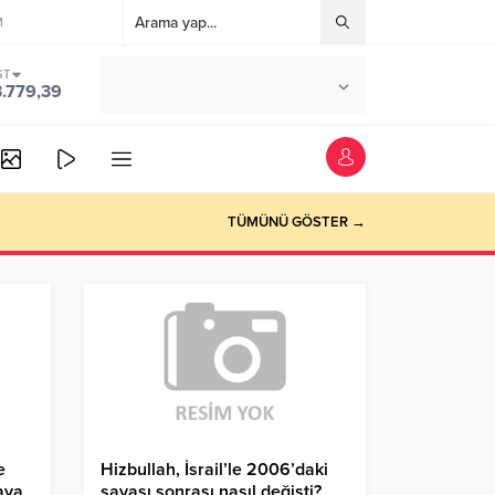
M
ST
°C
ANKARA
3.779,39
PARÇALI BULUTLU
TÜMÜNÜ GÖSTER →
e
Hizbullah, İsrail’le 2006’daki
saya
savaşı sonrası nasıl değişti?