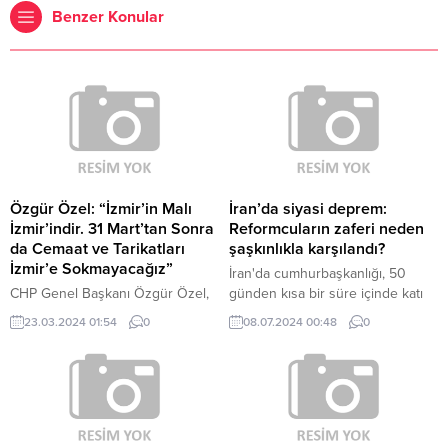
Benzer Konular
Özgür Özel: “İzmir’in Malı
İran’da siyasi deprem:
İzmir’indir. 31 Mart’tan Sonra
Reformcuların zaferi neden
da Cemaat ve Tarikatları
şaşkınlıkla karşılandı?
İzmir’e Sokmayacağız”
İran'da cumhurbaşkanlığı, 50
CHP Genel Başkanı Özgür Özel,
günden kısa bir süre içinde katı
AKP'nin İzmir’de seçimleri
ve Batı karşıtı bir isimden
23.03.2024 01:54
0
08.07.2024 00:48
0
kazanması halinde Karşıyaka
reformcu bir isme geçti.
İskelesini TÜGVA’ya, Alsancak
İskelesi'ni ise TÜRGEV’e
vereceğini ifade ederek, ''Bunlar
İzmir'in malını cemaatlere
verecekler. Büyük bir baskı