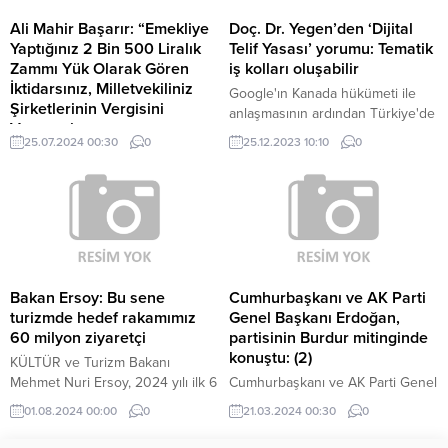
uyguluyorlar, takiyye yapıyorlar.
Hamza Dağ’a oy veren tüm
Ali Mahir Başarır: “Emekliye
Doç. Dr. Yegen’den ‘Dijital
AKP’liler şimdi gelmiş alkollü
Yaptığınız 2 Bin 500 Liralık
Telif Yasası’ yorumu: Tematik
mekanlarda video çekiyor. İzmir,
Zammı Yük Olarak Gören
iş kolları oluşabilir
Cumhuriyet'in güvence
İktidarsınız, Milletvekiliniz
Google'ın Kanada hükümeti ile
kentlerinden bir tanesidir.
Şirketlerinin Vergisini
anlaşmasının ardından Türkiye'de
Adaylarımızla...
Vermemiş.
de 'Dijital Telif Yasası' çalışmaları
25.07.2024 00:30
0
25.12.2023 10:10
0
CHP Grup Başkanvekili Ali Mahir
hızlandı. Dijital telif yasası ile ilgili
Başarır, vergi paketinin ilk imzacısı
konuşan Doç. Dr. Ceren Yegen,
AKP Denizli Milletvekili Nilgün
yasanın hayata geçmesinin
Ök’ün şirketlerinin kâr ettiği halde
ardından tematik iş kollarının
hiç vergi vermediğini belirterek
oluşabileceğinin altını çizdi. Peki
“‘Vergide adalet’ deyip ‘Fakirden
bu yasa başka hangi pozitif
az, zenginden çok vergi alacağım’
sonuçları beraberinde getirir?
diyen bir milletvekili, şirketleri 70
Dünyada dijital geleceği
Bakan Ersoy: Bu sene
Cumhurbaşkanı ve AK Parti
milyon ciro yapmış, tek kuruş
şekillendirmek için başka ne tür...
turizmde hedef rakamımız
Genel Başkanı Erdoğan,
vergi ödememiş. Haram olsun”
60 milyon ziyaretçi
partisinin Burdur mitinginde
dedi. MHP Genel Başkanı...
konuştu: (2)
KÜLTÜR ve Turizm Bakanı
Mehmet Nuri Ersoy, 2024 yılı ilk 6
Cumhurbaşkanı ve AK Parti Genel
aylık verileri ve turizmdeki yeni
Başkanı Recep Tayyip Erdoğan,
01.08.2024 00:00
0
21.03.2024 00:30
0
hedefleri açıklamak üzere Atatürk
"Çalışanımızı, memurumuzu,
Kültür Merkezi'nde (AKM) basın
emeklimizi enflasyona ezdirmeme