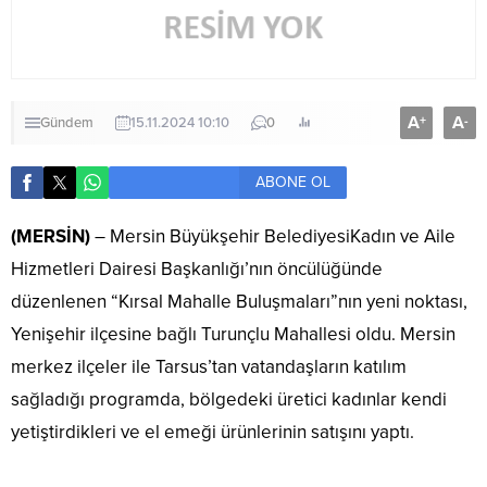
A
A
+
-
Gündem
15.11.2024 10:10
0
ABONE OL
(MERSİN)
– Mersin Büyükşehir BelediyesiKadın ve Aile
Hizmetleri Dairesi Başkanlığı’nın öncülüğünde
düzenlenen “Kırsal Mahalle Buluşmaları”nın yeni noktası,
Yenişehir ilçesine bağlı Turunçlu Mahallesi oldu. Mersin
merkez ilçeler ile Tarsus’tan vatandaşların katılım
sağladığı programda, bölgedeki üretici kadınlar kendi
yetiştirdikleri ve el emeği ürünlerinin satışını yaptı.