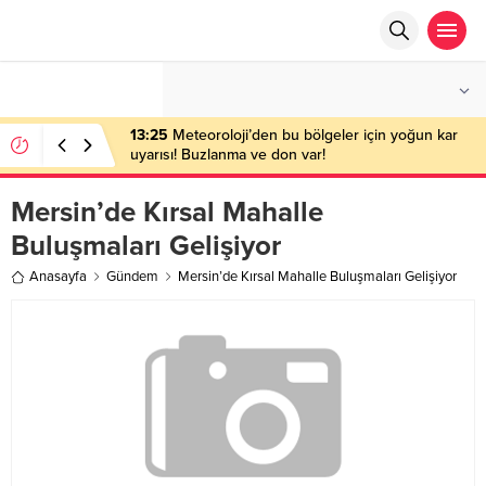
°C
ANKARA
AÇIK
13:25
Meteoroloji’den bu bölgeler için yoğun kar
uyarısı! Buzlanma ve don var!
Mersin’de Kırsal Mahalle
Buluşmaları Gelişiyor
Anasayfa
Gündem
Mersin’de Kırsal Mahalle Buluşmaları Gelişiyor