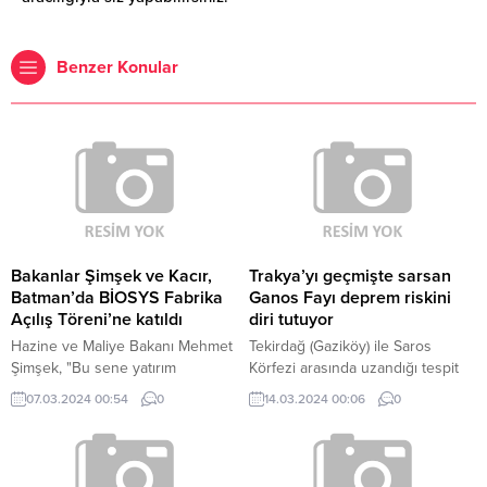
Benzer Konular
Bakanlar Şimşek ve Kacır,
Trakya’yı geçmişte sarsan
Batman’da BİOSYS Fabrika
Ganos Fayı deprem riskini
Açılış Töreni’ne katıldı
diri tutuyor
Hazine ve Maliye Bakanı Mehmet
Tekirdağ (Gaziköy) ile Saros
Şimşek, "Bu sene yatırım
Körfezi arasında uzandığı tespit
teşviklerine 530 milyar lira destek
edilen ve en son 1912 yılında
07.03.2024 00:54
0
14.03.2024 00:06
0
vereceğiz.
aktive olan Ganos Fayı, Trakya
için risk oluşturuyor.