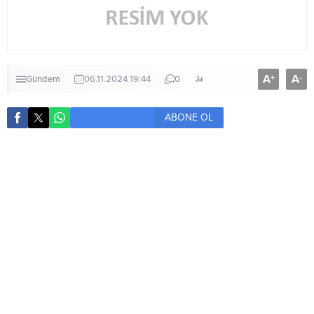
A
A
+
-
Gündem
06.11.2024 19:44
0
ABONE OL