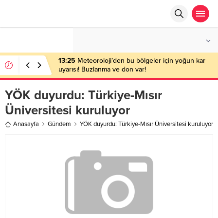
°C
ANKARA
AÇIK
13:25
Meteoroloji’den bu bölgeler için yoğun kar
uyarısı! Buzlanma ve don var!
YÖK duyurdu: Türkiye-Mısır
Üniversitesi kuruluyor
Anasayfa
Gündem
YÖK duyurdu: Türkiye-Mısır Üniversitesi kuruluyor