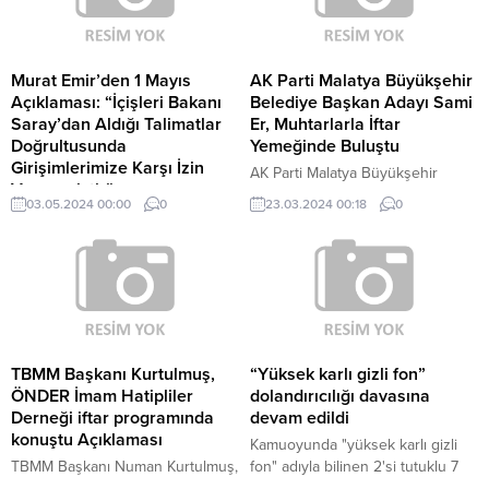
Murat Emir’den 1 Mayıs
AK Parti Malatya Büyükşehir
Açıklaması: “İçişleri Bakanı
Belediye Başkan Adayı Sami
Saray’dan Aldığı Talimatlar
Er, Muhtarlarla İftar
Doğrultusunda
Yemeğinde Buluştu
Girişimlerimize Karşı İzin
AK Parti Malatya Büyükşehir
Vermemiştir”
Belediye Başkan Adayı Sami Er,
03.05.2024 00:00
0
23.03.2024 00:18
0
CHP Grup Başkanvekili Murat
muhtarlarla iftar yemeğinde bir
Emir, CHP Genel Başkanı Özgür
araya geldi.
Özel’in 1 Mayıs'ın Taksim
Meydanı'nda kutlanması için
İçişleri Bakanı Ali Yerlikaya ile
diplomasi yürüttüğünü belirterek,
“Ancak İçişleri Bakanı Saray’dan
aldığı talimatlar doğrultusunda
TBMM Başkanı Kurtulmuş,
“Yüksek karlı gizli fon”
kanun ve anayasa tanımaz bir
ÖNDER İmam Hatipliler
dolandırıcılığı davasına
biçimde bu girişimlerimize karşı
Derneği iftar programında
devam edildi
durmuş, izin vermemiştir.” dedi.
konuştu Açıklaması
Kamuoyunda "yüksek karlı gizli
İstanbul Valisi Davut Gül'ün
TBMM Başkanı Numan Kurtulmuş,
fon" adıyla bilinen 2'si tutuklu 7
sosyal medya...
"Son dönemde terör örgütlerini,
sanığın yargılandığı dolandırıcılık