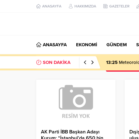
ANASAYFA
HAKKIMIZDA
GAZETELER
ANASAYFA
EKONOMİ
GÜNDEM
S
SON DAKİKA
13:25
Meteoroloj
AK Parti İBB Başkan Adayı
Dışi
Kurum: “İstanbul’da 650 bin
ulus