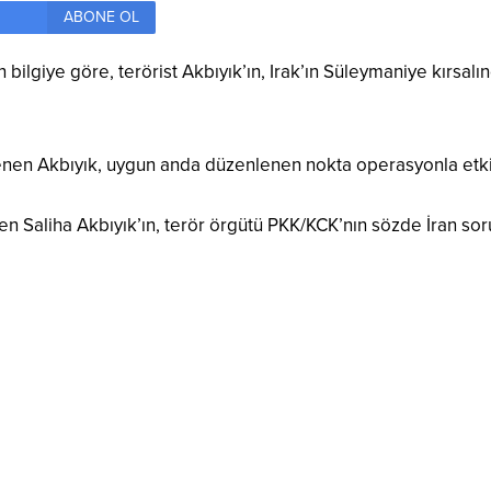
ABONE OL
bilgiye göre, terörist Akbıyık’ın, Irak’ın Süleymaniye kırsalı
lenen Akbıyık, uygun anda düzenlenen nokta operasyonla etkisi
en Saliha Akbıyık’ın, terör örgütü PKK/KCK’nın sözde İran soru