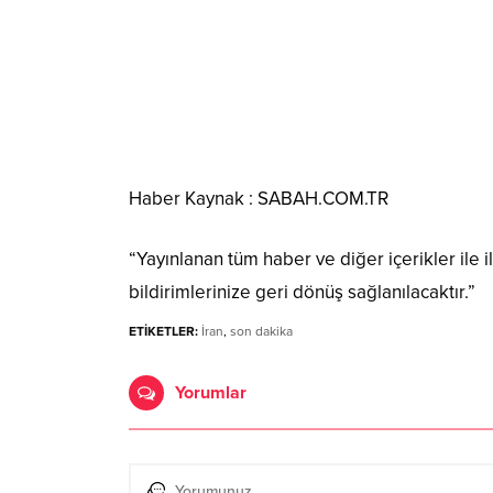
Haber Kaynak : SABAH.COM.TR
“Yayınlanan tüm haber ve diğer içerikler ile ilg
bildirimlerinize geri dönüş sağlanılacaktır.”
ETİKETLER:
İran
,
son dakika
Yorumlar