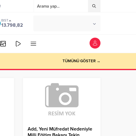
M
BIST
°C
ANKARA
13.798,82
ÇOK BULUTLU
TÜMÜNÜ GÖSTER →
Add, Yeni Müfredat Nedeniyle
Milli Eğitim Bakanı Tekin