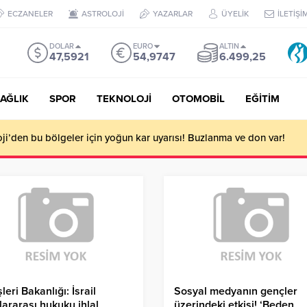
ECZANELER
ASTROLOJİ
YAZARLAR
ÜYELİK
İLETİŞİ
DOLAR
EURO
ALTIN
47,5921
54,9747
6.499,25
AĞLIK
SPOR
TEKNOLOJİ
OTOMOBİL
EĞİTİM
i’den bu bölgeler için yoğun kar uyarısı! Buzlanma ve don var!
şleri Bakanlığı: İsrail
Sosyal medyanın gençler
lararası hukuku ihlal
üzerindeki etkisi! ‘Beden