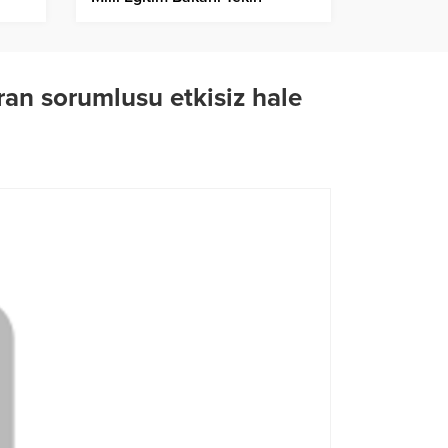
Hakkında Suç Duyurusunda
Bulundu
an sorumlusu etkisiz hale