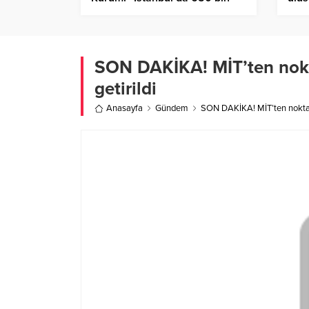
konutu 5 yıl içerisinde
etme
dönüştüreceğiz”
SON DAKİKA! MİT’ten nokta
getirildi
Anasayfa
Gündem
SON DAKİKA! MİT’ten nokta o