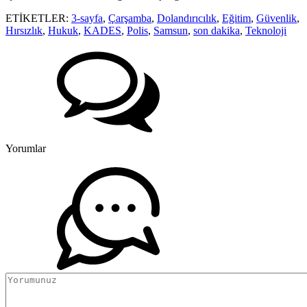
ETİKETLER:
3-sayfa
,
Çarşamba
,
Dolandırıcılık
,
Eğitim
,
Güvenlik
,
Hırsızlık
,
Hukuk
,
KADES
,
Polis
,
Samsun
,
son dakika
,
Teknoloji
Yorumlar