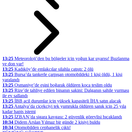
13:25
Meteoroloji’den bu bölgeler için yoğun kar uyarısı! Buzlanma
ve don var!
13:25
Kadıköy’de emlakçılar silahla çatıştı: 2 ölü
13:25
Bursa’da tankerle çarpışan otomobildeki 1 kişi öldü, 1 kişi
yaralandı
13:25
Osmaniye’de eşini boğarak öldüren koca teslim oldu
13:25
Rize’de tahliye edilen binanın sakini: Dalganın sahile vurması
ile ev sallandı
13:25
İBB acil durumlar için yüksek kapasiteli İHA satın alacak
13:25
Antalya’da çiçekçiyi tek yumrukla öldüren sanık için 25 yıla
kadar hapis istemi
13:25
İZBAN’da sigara kavgası: 2 güvenlik görevlisi bıçaklandı
10:34
Didem Arslan Yılmaz bir günde 2 kişiyi buldu
10:34
Otomobilden cephanelik çıktı!