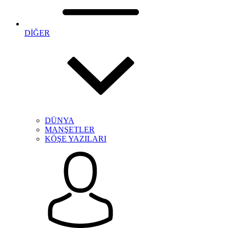
DİĞER
DÜNYA
MANŞETLER
KÖŞE YAZILARI