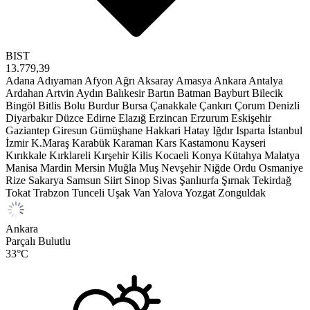
BIST
13.779,39
Adana
Adıyaman
Afyon
Ağrı
Aksaray
Amasya
Ankara
Antalya
Ardahan
Artvin
Aydın
Balıkesir
Bartın
Batman
Bayburt
Bilecik
Bingöl
Bitlis
Bolu
Burdur
Bursa
Çanakkale
Çankırı
Çorum
Denizli
Diyarbakır
Düzce
Edirne
Elazığ
Erzincan
Erzurum
Eskişehir
Gaziantep
Giresun
Gümüşhane
Hakkari
Hatay
Iğdır
Isparta
İstanbul
İzmir
K.Maraş
Karabük
Karaman
Kars
Kastamonu
Kayseri
Kırıkkale
Kırklareli
Kırşehir
Kilis
Kocaeli
Konya
Kütahya
Malatya
Manisa
Mardin
Mersin
Muğla
Muş
Nevşehir
Niğde
Ordu
Osmaniye
Rize
Sakarya
Samsun
Siirt
Sinop
Sivas
Şanlıurfa
Şırnak
Tekirdağ
Tokat
Trabzon
Tunceli
Uşak
Van
Yalova
Yozgat
Zonguldak
Ankara
Parçalı Bulutlu
33
°C