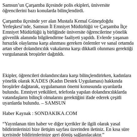
Samsun’un Çarşamba ilçesinde polis ekipleri, üniversite
öğrencilerini bazı konularda bilinçlendirdi.
Çarşamba ilçesinde yer alan Mustafa Kemal Güneşdoğdu
Yerleşkesi’nde, Samsun İl Emniyet Müdürlüğü ve Çarşamba İlçe
Emniyet Müdürlüğü iş birliğinde üniversite öğrencilerine yönelik
güvenlik alanında bilgilendirme faaliyeti yapıldı. Evlerde yaşanan
hırsızlık olaylarına karşı alınması gereken önlemler ve sanal ortamda
artan siber dolandırıcılık vakalarına karşı dikkatli olunması gerektiği
vurgulanarak broşürler dağıtıldı.
Ekipler, öğrencileri dolandırıcılara karşı bilinçlendirirken, kadınlara
yönelik olarak KADES (Kadın Destek Uygulaması) hakkında
broşürler dağıtarak, uygulamanın önemi konusunda uyarılarda
bulundu. Emniyet yetkilileri, telefonla yapılan dolandırıcılıklarda
vatandaşların bilinçli olmalarını gerektiğini ifade ederek çeşitli
uyarılarda bulundu. – SAMSUN
Haber Kaynak : SONDAKIKA.COM
“Yayınlanan tüm haber ve diğer içerikler ile ilgili olarak yasal
bildirimlerinizi bize iletişim sayfası üzerinden iletiniz. En kısa süre
içerisinde bildirimlerinize geri dönüş sağlanılacaktır.”