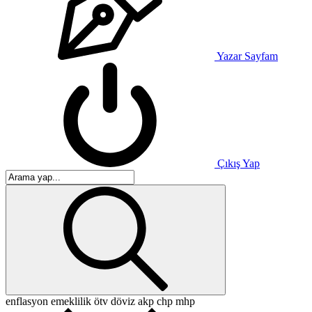
Yazar Sayfam
Çıkış Yap
enflasyon
emeklilik
ötv
döviz
akp
chp
mhp