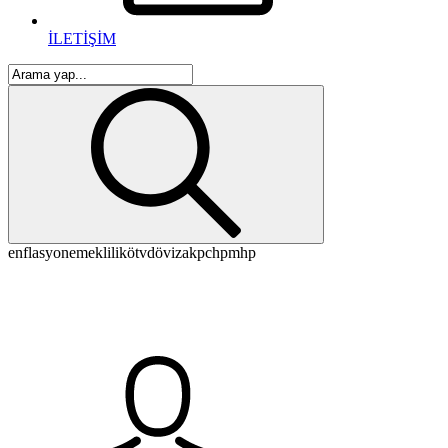
İLETİŞİM
enflasyon
emeklilik
ötv
döviz
akp
chp
mhp