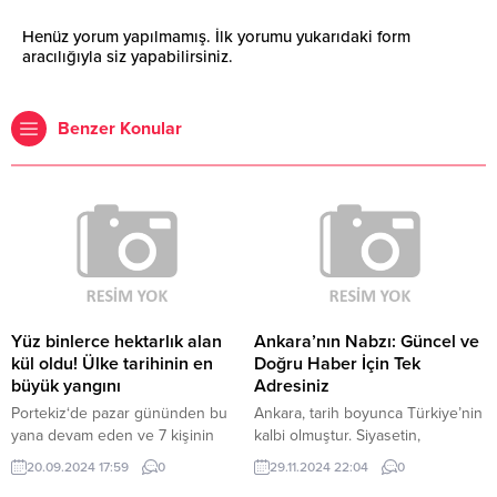
Henüz yorum yapılmamış. İlk yorumu yukarıdaki form
aracılığıyla siz yapabilirsiniz.
Benzer Konular
Yüz binlerce hektarlık alan
Ankara’nın Nabzı: Güncel ve
kül oldu! Ülke tarihinin en
Doğru Haber İçin Tek
büyük yangını
Adresiniz
Portekiz‘de pazar gününden bu
Ankara, tarih boyunca Türkiye’nin
yana devam eden ve 7 kişinin
kalbi olmuştur. Siyasetin,
ölümüne neden olan orman
ekonominin ve kültürel
20.09.2024 17:59
0
29.11.2024 22:04
0
yangını nedeniyle 1 günlük ulusal
etkinliklerin merkezi olan bu