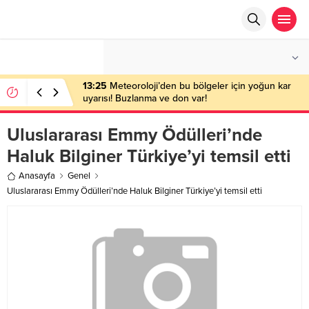
°C
ANKARA
PARÇALI BULUTLU
13:25
Meteoroloji’den bu bölgeler için yoğun kar
uyarısı! Buzlanma ve don var!
Uluslararası Emmy Ödülleri’nde
Haluk Bilginer Türkiye’yi temsil etti
Anasayfa
Genel
Uluslararası Emmy Ödülleri’nde Haluk Bilginer Türkiye’yi temsil etti