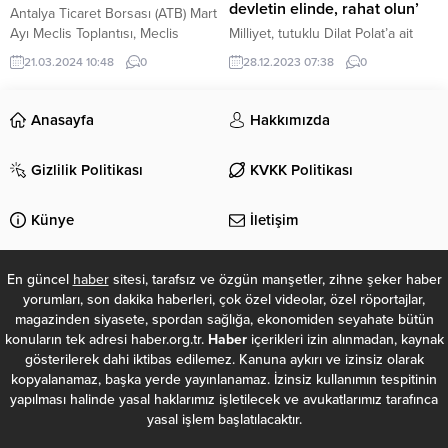
YAKALANDILAR...
devletin elinde, rahat olun’
Antalya Ticaret Borsası (ATB) Mart
Ayı Meclis Toplantısı, Meclis
Milliyet, tutuklu Dilat Polat’a ait
Başkanı Erdoğan Ekinci
güzellik merkezindeydi. TMSF’nin
21.03.2024 10:48
0
28.12.2023 07:38
0
başkanlığında yapıldı.
kayyum atadığı Polat’a ait şubede
çalışan sayısı düştüğü için aşırı
yoğunluk var. Geç bir tarihe
Anasayfa
Hakkımızda
randevu verilse de müşteriler
kayyum atanmasından mutlu.
Gizlilik Politikası
KVKK Politikası
Künye
İletişim
En güncel
haber
sitesi, tarafsız ve özgün manşetler, zihne şeker haber
yorumları, son dakika haberleri, çok özel videolar, özel röportajlar,
magazinden siyasete, spordan sağlığa, ekonomiden seyahate bütün
konuların tek adresi haber.org.tr.
Haber
içerikleri izin alınmadan, kaynak
gösterilerek dahi iktibas edilemez. Kanuna aykırı ve izinsiz olarak
kopyalanamaz, başka yerde yayınlanamaz. İzinsiz kullanımın tespitinin
yapılması halinde yasal haklarımız işletilecek ve avukatlarımız tarafınca
yasal işlem başlatılacaktır.