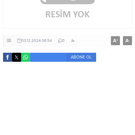
A
A
+
-
03.12.2024 08:54
0
ABONE OL