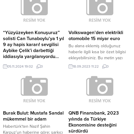
“Yüzyüzeyken Konuşuruz”
Volkswagen’den elektrikli
solisti Can Tunaboylu’ya 1 yıl
otomobile 15 miyar euro
9 ay hapis kararı! sevgilisi
Bu alana eklemiş olduğunuz
Aybike Çelik’i darbettiği
haberle ilgili kısa bir özet bilgisi
iddiasıyla yargılanıyordu…
ekleyebilirsiniz. Bu metin yazı
Yüzyüzeyken Konuşuruz adlı
düzenleme sayfasında “Özet”
05.11.2024 19:02
0
18.09.2023 11:22
0
müzik grubunun üyesi Can
bölümünden eklenebilir. Özet
Tunaboylu’nun sevgilisi Aybike
eklenmişse başlık altında kalın
Çelik, erkek arkadaşı tarafından
olarak bu şekilde gösterilir,
darp edildiğini belirterek bir
eklenmemişse bu alan boş kalır.
paylaşım yapmıştı. İddiaya göre 4
Ağustos 2023 günü Kadıköy’de
birlikte yaşayan ikiliden
Tunaboylu kız arkadaşının
Burak Bulut: Mustafa Sandal
QNB Finansbank, 2023
tırnaklarını onun göğsüne
mükemmel bir adam
yılında da Türkiye
bastırarak kırmış, genç kadını
Ekonomisine desteğini
Habertürk‘ten Nazif Şahin
savurmuştu. Yüzüne yumruk da
sürdürdü
Karpuz’un haberine göre; şarkıcı