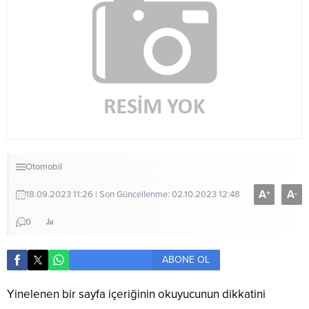
Otomobil
A
A
+
-
18.09.2023 11:26 | Son Güncellenme: 02.10.2023 12:48
0
ABONE OL
Yinelenen bir sayfa içeriğinin okuyucunun dikkatini