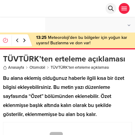
°C
ANKARA
AÇIK
13:25
Meteoroloji’den bu bölgeler için yoğun kar
uyarısı! Buzlanma ve don var!
TÜVTÜRK’ten erteleme açıklaması
Anasayfa
Otomobil
TÜVTÜRK’ten erteleme açıklaması
Bu alana eklemiş olduğunuz haberle ilgili kısa bir özet
bilgisi ekleyebilirsiniz. Bu metin yazı düzenleme
sayfasında “Özet” bölümünden eklenebilir. Özet
eklenmişse başlık altında kalın olarak bu şekilde
gösterilir, eklenmemişse bu alan boş kalır.