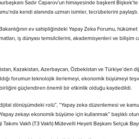
urbaşkanı Sadır Caparov’un himayesinde başkent Bişkek’te ik
u’nda kendi alanında uzman isimler, tecrübelerini paylaştı.
 Bakanlığının ev sahipliğindeki Yapay Zeka Forumu, hükümet y
atları, iş dünyası temsilcilerini, akademisyenleri ve bilişim ca
istan, Kazakistan, Azerbaycan, Özbekistan ve Türkiye’den di
atıldığı forumun teknolojik ilerlemeyi, ekonomik büyümeyi teş
birliğini güçlendiren önemli bir etkinlik olduğu kaydedildi.
dijital dönüşümdeki rolü”, “Yapay zeka düzenlemesi ve kamu 
Yapay zekayı ekonomik büyüme için kullanmak” başlıklı otur
i Takımı Vakfı (T3 Vakfı) Mütevelli Heyeti Başkanı Selçuk Bay