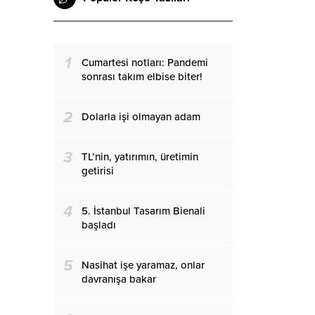
1
Cumartesi notları: Pandemi
sonrası takım elbise biter!
2
Dolarla işi olmayan adam
3
TL’nin, yatırımın, üretimin
getirisi
4
5. İstanbul Tasarım Bienali
başladı
5
Nasihat işe yaramaz, onlar
davranışa bakar