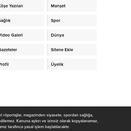
Köşe Yazıları
Manşet
Sağlık
Spor
Video Galeri
Dünya
Gazeteler
Sitene Ekle
rofil
Üyelik
el röportajlar, magazinden siyasete, spordan sağlığa,
 edilemez. Kanuna aykırı ve izinsiz olarak kopyalanamaz,
ız tarafınca yasal işlem başlatılacaktır.