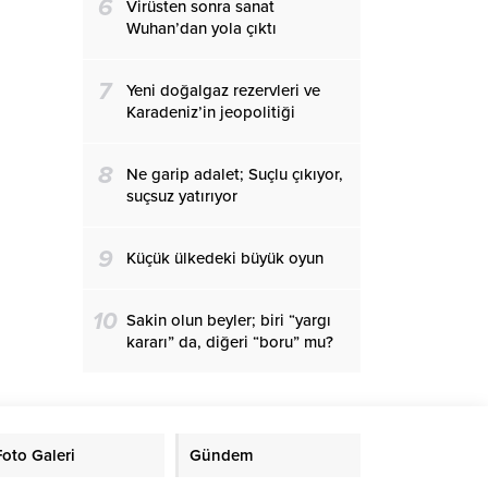
6
Virüsten sonra sanat
Wuhan’dan yola çıktı
7
Yeni doğalgaz rezervleri ve
Karadeniz’in jeopolitiği
8
Ne garip adalet; Suçlu çıkıyor,
suçsuz yatırıyor
9
Küçük ülkedeki büyük oyun
10
Sakin olun beyler; biri “yargı
kararı” da, diğeri “boru” mu?
Foto Galeri
Gündem