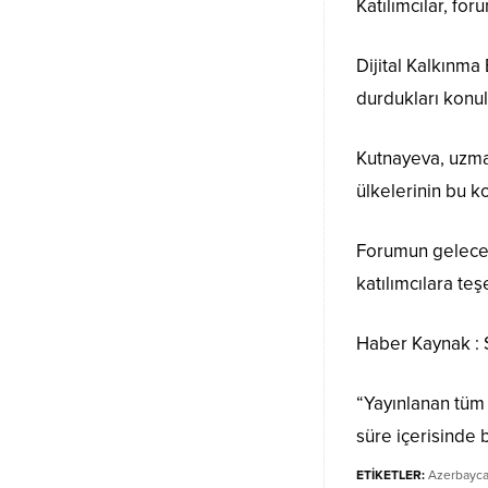
Katılımcılar, for
Dijital Kalkınm
durdukları konul
Kutnayeva, uzman
ülkelerinin bu 
Forumun gelecekt
katılımcılara teş
Haber Kaynak 
“Yayınlanan tüm h
süre içerisinde b
ETİKETLER:
Azerbayc