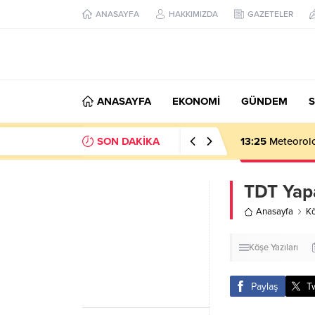
ANASAYFA
HAKKIMIZDA
GAZETELER
ANASAYFA
EKONOMİ
GÜNDEM
S
SON DAKİKA
13:25
Meteoroloj
TDT Yapa
Anasayfa
Kö
Köşe Yazıları
Paylaş
T