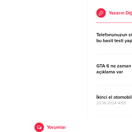
Yazarın Diğ
Telefonunuzun si
bu basit testi ya
24.11.2024 06:56
GTA 6 ne zaman ç
açıklama var
24.09.2024 16:25
İkinci el otomobi
23.09.2024 14:55
Yorumlar