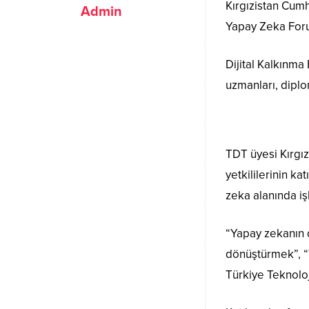
Kırgızistan Cumh
Admin
Yapay Zeka Forum
Dijital Kalkınma
uzmanları, diplom
TDT üyesi Kırgız
yetkililerinin k
zeka alanında iş
“Yapay zekanın 
dönüştürmek”, “
Türkiye Teknoloj