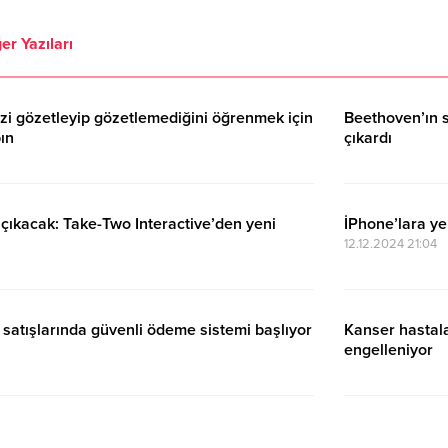
er Yazıları
zi gözetleyip gözetlemediğini öğrenmek için
Beethoven’ın s
pın
çıkardı
17.11.2024 11:00
ıkacak: Take-Two Interactive’den yeni
İPhone’lara yen
12.12.2024 21:04
l satışlarında güvenli ödeme sistemi başlıyor
Kanser hastala
engelleniyor
14.03.2024 00:24