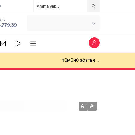
M
ST
°C
ANKARA
3.779,39
PARÇALI BULUTLU
TÜMÜNÜ GÖSTER →
A
A
+
-