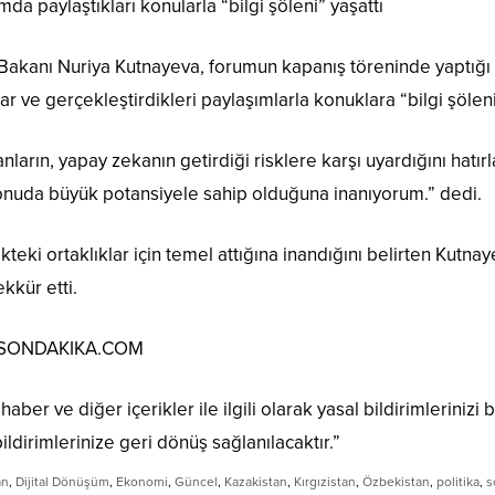
umda paylaştıkları konularla “bilgi şöleni” yaşattı
a Bakanı Nuriya Kutnayeva, forumun kapanış töreninde yaptığı
ar ve gerçekleştirdikleri paylaşımlarla konuklara “bilgi şöleni
ların, yapay zekanın getirdiği risklere karşı uyardığını hatırl
konuda büyük potansiyele sahip olduğuna inanıyorum.” dedi.
eki ortaklıklar için temel attığına inandığını belirten Kut
ekkür etti.
: SONDAKIKA.COM
aber ve diğer içerikler ile ilgili olarak yasal bildirimlerinizi b
ildirimlerinize geri dönüş sağlanılacaktır.”
an
,
Dijital Dönüşüm
,
Ekonomi
,
Güncel
,
Kazakistan
,
Kırgızistan
,
Özbekistan
,
politika
,
s