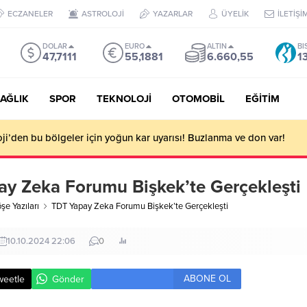
ECZANELER
ASTROLOJİ
YAZARLAR
ÜYELİK
İLETİŞİ
DOLAR
EURO
ALTIN
BI
47,7111
55,1881
6.660,55
1
AĞLIK
SPOR
TEKNOLOJİ
OTOMOBİL
EĞİTİM
i’den bu bölgeler için yoğun kar uyarısı! Buzlanma ve don var!
y Zeka Forumu Bişkek’te Gerçekleşti
şe Yazıları
TDT Yapay Zeka Forumu Bişkek’te Gerçekleşti
10.10.2024 22:06
0
ABONE OL
weetle
Gönder