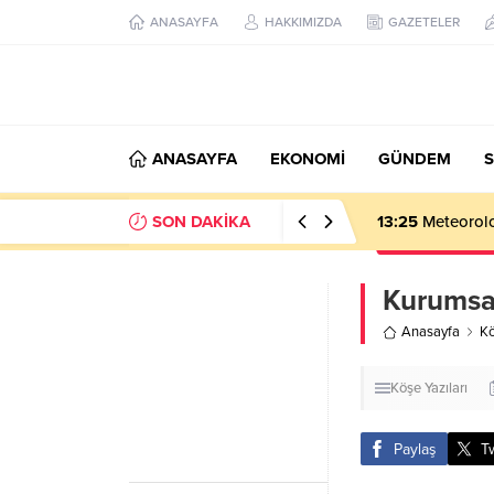
ANASAYFA
HAKKIMIZDA
GAZETELER
ANASAYFA
EKONOMİ
GÜNDEM
S
SON DAKİKA
13:25
Meteoroloj
Kurumsal
Anasayfa
Kö
Köşe Yazıları
Paylaş
T