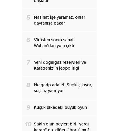
başladı
5
Nasihat işe yaramaz, onlar
davranışa bakar
6
Virüsten sonra sanat
Wuhan’dan yola çıktı
7
Yeni doğalgaz rezervleri ve
Karadeniz’in jeopolitiği
8
Ne garip adalet; Suçlu çıkıyor,
suçsuz yatırıyor
9
Küçük ülkedeki büyük oyun
10
Sakin olun beyler; biri “yargı
kararı” da, diğeri “boru” mu?