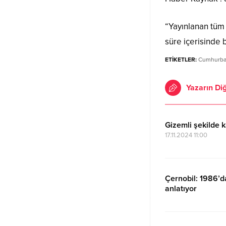
“Yayınlanan tüm h
süre içerisinde b
ETİKETLER:
Cumhurbaşk
Yazarın Diğ
Gizemli şekilde k
17.11.2024 11:00
Çernobil: 1986’d
anlatıyor
27.04.2024 00:18