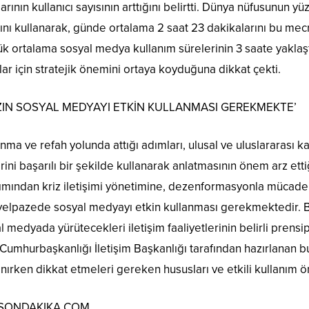
ının kullanıcı sayısının arttığını belirtti. Dünya nüfusunun yü
ı kullanarak, günde ortalama 2 saat 23 dakikalarını bu mecr
ük ortalama sosyal medya kullanım sürelerinin 3 saate yakla
ar için stratejik önemini ortaya koyduğuna dikkat çekti.
ZIN SOSYAL MEDYAYI ETKİN KULLANMASI GEREKMEKTE’
ınma ve refah yolunda attığı adımları, ulusal ve uluslararası 
ilerini başarılı bir şekilde kullanarak anlatmasının önem arz e
tımından kriz iletişimi yönetimine, dezenformasyonla mücade
 yelpazede sosyal medyayı etkin kullanması gerekmektedir. Bu
tal medyada yürütecekleri iletişim faaliyetlerinin belirli pren
Cumhurbaşkanlığı İletişim Başkanlığı tarafından hazırlanan 
anırken dikkat etmeleri gereken hususları ve etkili kullanım ön
: SONDAKIKA.COM