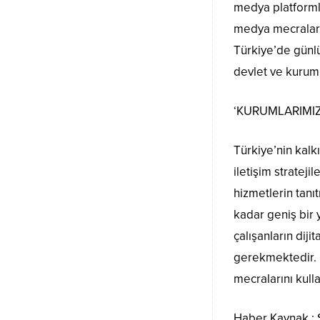
medya platformlar
medya mecraların
Türkiye’de günl
devlet ve kuruml
‘KURUMLARIMI
Türkiye’nin kalk
iletişim stratej
hizmetlerin tanı
kadar geniş bir
çalışanların diji
gerekmektedir. 
mecralarını kull
Haber Kaynak 