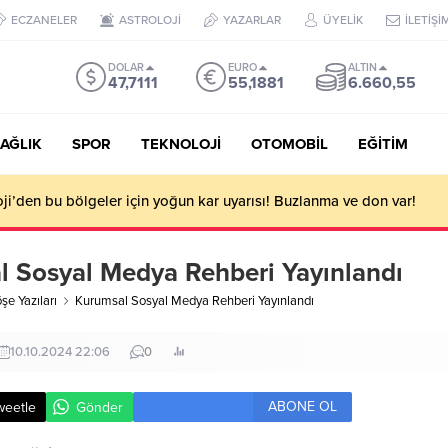
ECZANELER
ASTROLOJİ
YAZARLAR
ÜYELİK
İLETİŞİ
DOLAR
EURO
ALTIN
47,7111
55,1881
6.660,55
AĞLIK
SPOR
TEKNOLOJİ
OTOMOBİL
EĞİTİM
i’den bu bölgeler için yoğun kar uyarısı! Buzlanma ve don var!
 Sosyal Medya Rehberi Yayınlandı
şe Yazıları
Kurumsal Sosyal Medya Rehberi Yayınlandı
10.10.2024 22:06
0
ABONE OL
weetle
Gönder