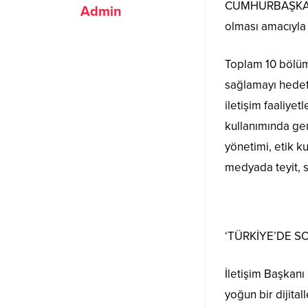
CUMHURBAŞKANLIĞ
Admin
olması amacıyla
Toplam 10 bölümd
sağlamayı hedefl
iletişim faaliy
kullanımında gen
yönetimi, etik k
medyada teyit, s
‘TÜRKİYE’DE S
İletişim Başkanı
yoğun bir dijital