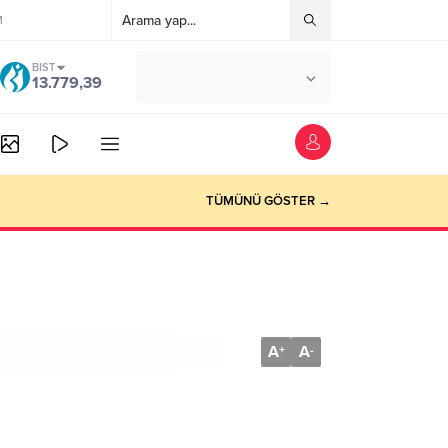
M
BIST
°C
ANKARA
13.779,39
AÇIK
TÜMÜNÜ GÖSTER →
A
A
+
-