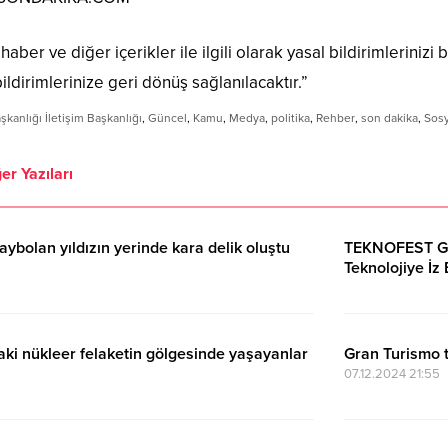
aber ve diğer içerikler ile ilgili olarak yasal bildirimlerinizi b
ildirimlerinize geri dönüş sağlanılacaktır.”
anlığı İletişim Başkanlığı
,
Güncel
,
Kamu
,
Medya
,
politika
,
Rehber
,
son dakika
,
Sos
er Yazıları
aybolan yıldızın yerinde kara delik oluştu
TEKNOFEST Gir
Teknolojiye İz
29.11.2024 06:29
aki nükleer felaketin gölgesinde yaşayanlar
Gran Turismo t
07.12.2024 21:55