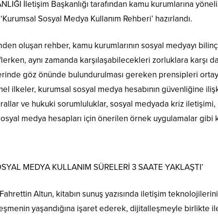
I İletişim Başkanlığı tarafından kamu kurumlarına yönelik
 ‘Kurumsal Sosyal Medya Kullanım Rehberi’ hazırlandı.
en oluşan rehber, kamu kurumlarının sosyal medyayı bilinçli,
erken, aynı zamanda karşılaşabilecekleri zorluklara karşı da pr
etlerinde göz önünde bulundurulması gereken prensipleri ort
el ilkeler, kurumsal sosyal medya hesabının güvenliğine ili
urallar ve hukuki sorumluluklar, sosyal medyada kriz iletişi
osyal medya hesapları için önerilen örnek uygulamalar gibi konu
OSYAL MEDYA KULLANIM SÜRELERİ 3 SAATE YAKLAŞTI’
 Fahrettin Altun, kitabın sunuş yazısında iletişim teknolojiler
leşmenin yaşandığına işaret ederek, dijitalleşmeyle birlikte il