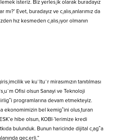
lemek isteriz. Biz yerles¸ik olarak buradayız
var mı?’ Evet, buradayız ve c¸alıs¸anlarımız da
simizden hız kesmeden c¸alıs¸ıyor olmanın
ris¸imcilik ve ku¨ltu¨r mirasımızın tanıtılması
s¸u¨m Ofisi olsun Sanayi ve Teknoloji
 birligˆi programlarına devam etmekteyiz.
rda ekonomimizin bel kemigˆini olus¸turan
TESK’e hibe olsun, KOBI·’lerimize kredi
tkıda bulunduk. Bunun haricinde dijital c¸agˆa
lanında gec¸erli.”