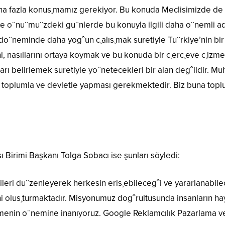
a fazla konus¸mamız gerekiyor. Bu konuda Meclisimizde de bi
 ve o¨nu¨mu¨zdeki gu¨nlerde bu konuyla ilgili daha o¨nemli ad
o¨neminde daha yogˆun c¸alıs¸mak suretiyle Tu¨rkiye’nin bir dij
ni, nasıllarını ortaya koymak ve bu konuda bir c¸erc¸eve c¸izm
rı belirlemek suretiyle yo¨netecekleri bir alan degˆildir. Mu
, toplumla ve devletle yapması gerekmektedir. Biz buna toplulu
 Birimi Başkanı Tolga Sobacı ise şunları söyledi:
eri du¨zenleyerek herkesin eris¸ebilecegˆi ve yararlanabile
i olus¸turmaktadır. Misyonumuz dogˆrultusunda insanların hayat
¸tirmenin o¨nemine inanıyoruz. Google Reklamcılık Pazarlama v