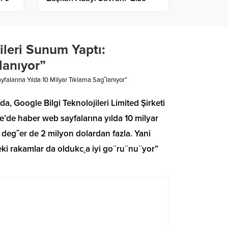
inin
durmak da yok yorulmak da”
leri Sunum Yaptı:
lanıyor”
alarına Yılda 10 Milyar Tıklama Sagˆlanıyor”
, Google Bilgi Teknolojileri Limited Şirketi
e’de haber web sayfalarına yılda 10 milyar
 degˆer de 2 milyon dolardan fazla. Yani
eki rakamlar da oldukc¸a iyi go¨ru¨nu¨yor”