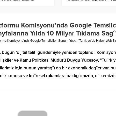
tecilerin sorularını
olan borcunu Filistin devlet
ladı: (1)
kurulmasıyla ödeyebilir”
tformu Komisyonu’nda Google Temsilci
falarına Yılda 10 Milyar Tıklama Sagˆ
ormu Komisyonu’nda Google Temsilcileri Sunum Yaptı: “Tu¨rkiye’de Haber Web Sayf
ugün ‘dijital telif’ gündemiyle yeniden toplandı. Komisyonda
İlişkiler ve Kamu Politikası Müdürü Duygu Yücesoy, “Tu¨rkiy
lerimiz ic¸in bunun yarattıgˆı da bir ekonomik degˆer var, bu
 so¨z konusu ve ku¨resel rakamlara baktıgˆımızda, u¨lkemizd