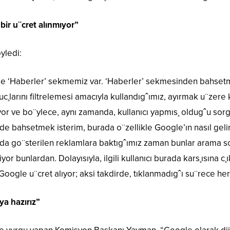
bir u¨cret alınmıyor”
yledi:
e ‘Haberler’ sekmemiz var. ‘Haberler’ sekmesinden bahsetme
arını filtrelemesi amacıyla kullandıgˆımız, ayırmak u¨zere kul
or ve bo¨ylece, aynı zamanda, kullanıcı yapmıs¸ oldugˆu sorgu
de bahsetmek isterim, burada o¨zellikle Google’ın nasıl gelir
nda go¨sterilen reklamlara baktıgˆımız zaman bunlar arama son
 bunlardan. Dolayısıyla, ilgili kullanıcı burada kars¸ısına c¸ı
Google u¨cret alıyor; aksi takdirde, tıklanmadıgˆı su¨rece herh
ya hazırız”