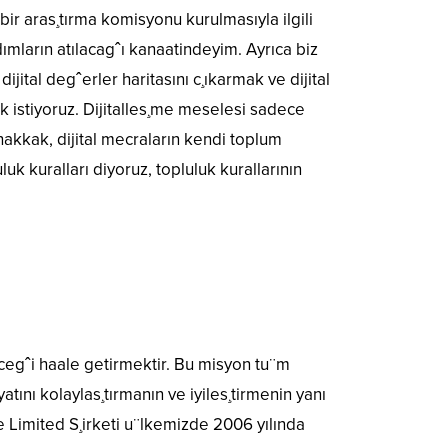
r aras¸tırma komisyonu kurulmasıyla ilgili
ımların atılacagˆı kanaatindeyim. Ayrıca biz
ital degˆerler haritasını c¸ıkarmak ve dijital
ek istiyoruz. Dijitalles¸me meselesi sadece
hakkak, dijital mecraların kendi toplum
k kuralları diyoruz, topluluk kurallarının
cegˆi haale getirmektir. Bu misyon tu¨m
ını kolaylas¸tırmanın ve iyiles¸tirmenin yanı
e Limited S¸irketi u¨lkemizde 2006 yılında