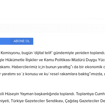
ABONE OL
Komisyonu, bugün ‘dijital telif’ gündemiyle yeniden toplandı
ogle Hükümetle İlişkiler ve Kamu Politikası Müdürü Duygu Yü
rakamı. Habercilerimiz ic¸in bunun yarattıgˆı da bir ekonomik
er yaratımı so¨z konusu ve ku¨resel rakamlara baktıgˆımızda, 
kili Hüseyin Yayman başkanlığında toplandı. Toplantıya Cumh
iyeti, Türkiye Gazeteciler Sendikası, Çağdaş Gazeteciler Der