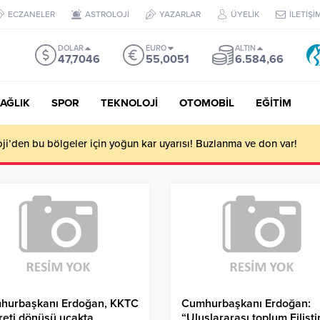
ECZANELER
ASTROLOJİ
YAZARLAR
ÜYELİK
İLETİŞİ
DOLAR
EURO
ALTIN
47,7046
55,0051
6.584,66
AĞLIK
SPOR
TEKNOLOJİ
OTOMOBİL
EĞİTİM
i’den bu bölgeler için yoğun kar uyarısı! Buzlanma ve don var!
hurbaşkanı Erdoğan, KKTC
Cumhurbaşkanı Erdoğan:
reti dönüşü uçakta
“Uluslararası toplum Filisti