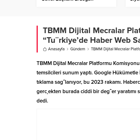
partisinin Güngören mitinginde
gaze
konuştu: (2)
yanıt
TBMM Dijital Mecralar Pla
“Tu¨rkiye’de Haber Web Say
Anasayfa
Gündem
TBMM Dijital Mecralar Platf
TBMM Dijital Mecralar Platformu Komisyonu, b
temsilcileri sunum yaptı. Google Hükümetle 
tıklama sagˆlanıyor, bu 2023 rakamı. Haberci
gerc¸ekten burada ciddi bir degˆer yaratımı
dedi.