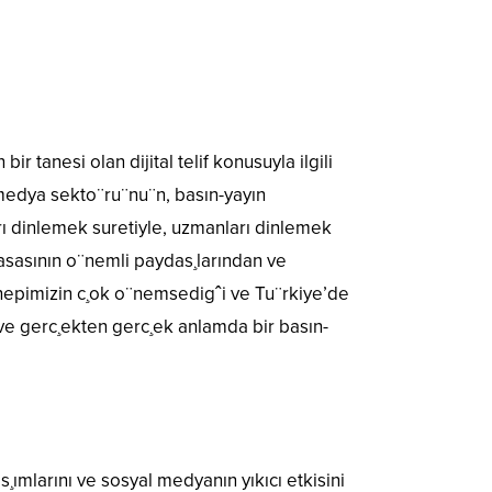
r tanesi olan dijital telif konusuyla ilgili
 medya sekto¨ru¨nu¨n, basın-yayın
ları dinlemek suretiyle, uzmanları dinlemek
masasının o¨nemli paydas¸larından ve
su hepimizin c¸ok o¨nemsedigˆi ve Tu¨rkiye’de
 ve gerc¸ekten gerc¸ek anlamda bir basın-
mlarını ve sosyal medyanın yıkıcı etkisini