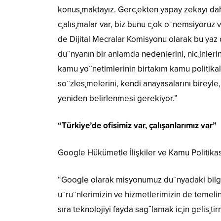
konus¸maktayız. Gerc¸ekten yapay zekayı dah
c¸alıs¸malar var, biz bunu c¸ok o¨nemsiyoruz
de Dijital Mecralar Komisyonu olarak bu yaz d
du¨nyanın bir anlamda nedenlerini, nic¸inleri
kamu yo¨netimlerinin birtakım kamu politikala
so¨zles¸melerini, kendi anayasalarını bireyle
yeniden belirlenmesi gerekiyor.”
“Türkiye’de ofisimiz var, çalışanlarımız var”
Google Hükümetle İlişkiler ve Kamu Politikası
“Google olarak misyonumuz du¨nyadaki bilgil
u¨ru¨nlerimizin ve hizmetlerimizin de temelin
sıra teknolojiyi fayda sagˆlamak ic¸in gelis