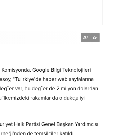
A
A
+
-
. Komisyonda, Google Bilgi Teknolojileri
cesoy, “Tu¨rkiye’de haber web sayfalarına
 degˆer var, bu degˆer de 2 milyon dolardan
u¨lkemizdeki rakamlar da oldukc¸a iyi
uriyet Halk Partisi Genel Başkan Yardımcısı
neği’nden de temsilciler katıldı.