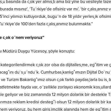
s¸u basında da c¸ok yer almıs¸tı ama biz yine bu vesileyle taze
urada mısınız’, ‘Tu¨rkiye’de ofisiniz var mı’, ‘bir c¸alıs¸anınız 
15’inci yılımızı kutluyorduk, bugu¨n de 18 yıldır yerles¸ik ofi
 Tu¨rkiye’de 100’den fazla c¸alıs¸anımız bulunmakta.”
e c¸ok o¨nem veriyoruz”
ası Müdürü Duygu Yücesoy, şöyle konuştu:
kategorilendirmek c¸ok zor olsa da dijitalles¸me, egˆitim ve gi
acagˆını du¨s¸u¨ndu¨k. Cumhurbas¸kanlıgˆımızın Dijital Do¨nu¨
r ve Turizm Bakanlıgˆımız olsun c¸ok farklı paydas¸larla bu is¸
atfetmekte fayda var, o¨zellikle zorlayıcı ekonomik kos¸ulla
ale geliyor ve biz zamanında 12 milyon dolarlık bir destekle 
rımıza reklam kredisi destegˆi olsun 12 milyon dolarlık bir ka
nem veriyoruz, bu hem giris¸imcilik alanında hem de egˆitim a