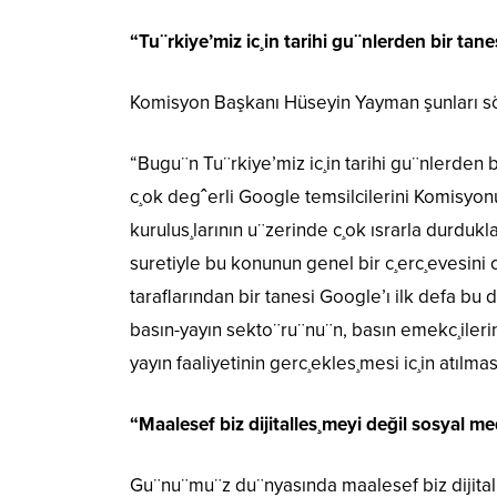
“Tu¨rkiye’miz ic¸in tarihi gu¨nlerden bir tane
Komisyon Başkanı Hüseyin Yayman şunları sö
“Bugu¨n Tu¨rkiye’miz ic¸in tarihi gu¨nlerden bir
c¸ok degˆerli Google temsilcilerini Komisyon
kurulus¸larının u¨zerinde c¸ok ısrarla durdukl
suretiyle bu konunun genel bir c¸erc¸evesini
taraflarından bir tanesi Google’ı ilk defa bu
basın-yayın sekto¨ru¨nu¨n, basın emekc¸ileri
yayın faaliyetinin gerc¸ekles¸mesi ic¸in atılm
“Maalesef biz dijitalles¸meyi değil sosyal m
Gu¨nu¨mu¨z du¨nyasında maalesef biz dijitall