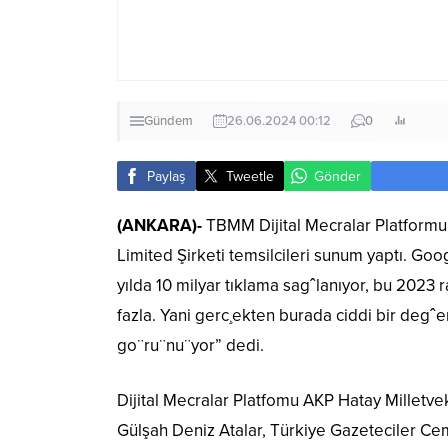
Gündem
26.06.2024 00:12
0
Paylaş
Tweetle
Gönder
(ANKARA)-
TBMM Dijital Mecralar Platformu 
Limited Şirketi temsilcileri sunum yaptı. Go
yılda 10 milyar tıklama sagˆlanıyor, bu 2023 
fazla. Yani gerc¸ekten burada ciddi bir degˆ
go¨ru¨nu¨yor” dedi.
Dijital Mecralar Platfomu AKP Hatay Milletve
Gülşah Deniz Atalar, Türkiye Gazeteciler Cem