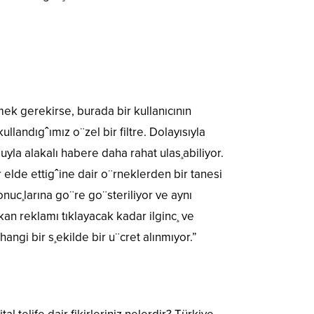
k gerekirse, burada bir kullanıcının
landıgˆımız o¨zel bir filtre. Dolayısıyla
yla alakalı habere daha rahat ulas¸abiliyor.
 elde ettigˆine dair o¨rneklerden bir tanesi
uc¸larına go¨re go¨steriliyor ve aynı
kan reklamı tıklayacak kadar ilginc¸ ve
angi bir s¸ekilde bir u¨cret alınmıyor.”