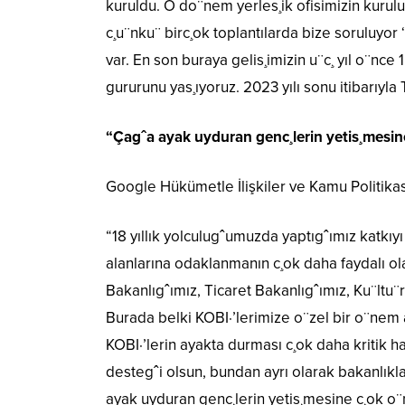
kuruldu. O do¨nem yerles¸ik ofisimizin kurulu
c¸u¨nku¨ birc¸ok toplantılarda bize soruluyor ‘b
var. En son buraya gelis¸imizin u¨c¸ yıl o¨nce 
gururunu yas¸ıyoruz. 2023 yılı sonu itibarıyla
“Çagˆa ayak uyduran genc¸lerin yetis¸mesin
Google Hükümetle İlişkiler ve Kamu Politik
“18 yıllık yolculugˆumuzda yaptıgˆımız katkıyı 
alanlarına odaklanmanın c¸ok daha faydalı ol
Bakanlıgˆımız, Ticaret Bakanlıgˆımız, Ku¨ltu¨
Burada belki KOBI·’lerimize o¨zel bir o¨nem 
KOBI·’lerin ayakta durması c¸ok daha kritik h
destegˆi olsun, bundan ayrı olarak bakanlıkla
ayak uyduran genc¸lerin yetis¸mesine c¸ok o¨