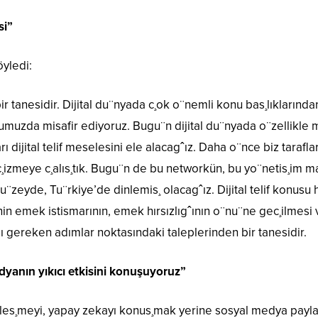
si”
yledi:
 tanesidir. Dijital du¨nyada c¸ok o¨nemli konu bas¸lıklarından bi
umuzda misafir ediyoruz. Bugu¨n dijital du¨nyada o¨zellikle
arı dijital telif meselesini ele alacagˆız. Daha o¨nce biz taraf
 c¸izmeye c¸alıs¸tık. Bugu¨n de bu networkün, bu yo¨netis¸im 
 du¨zeyde, Tu¨rkiye’de dinlemis¸ olacagˆız. Dijital telif konu
nin emek istismarının, emek hırsızlıgˆının o¨nu¨ne gec¸ilmesi
ası gereken adımlar noktasındaki taleplerinden bir tanesidir.
edyanın yıkıcı etkisini konuşuyoruz”
es¸meyi, yapay zekayı konus¸mak yerine sosyal medya paylas¸ı