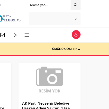
M
BIST
°C
ANKARA
13.889,75
AZ BULUTLU
TÜMÜNÜ GÖSTER →
AK Parti Nevşehir Belediye
n’e
Başkan Adayı Savran: ‘Bize