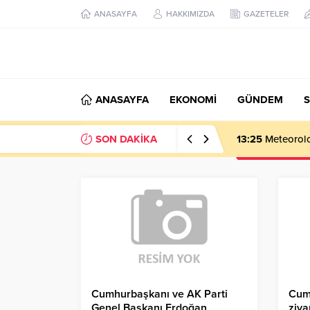
ANASAYFA
HAKKIMIZDA
GAZETELER
ANASAYFA
EKONOMİ
GÜNDEM
S
SON DAKİKA
13:25
Meteoroloj
Cumhurbaşkanı ve AK Parti
Cum
Genel Başkanı Erdoğan
ziya