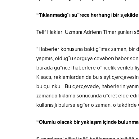
“Tıklanmadıgˆı su¨rece herhangi bir s¸ekilde 
Telif Hakları Uzmanı Adrienn Timar şunları sö
“Haberler konusuna baktıgˆımız zaman, bir d
yapmıs¸ oldugˆu sorguya cevaben haber sonuc¸l
burada gu¨ncel haberlere o¨ncelik verilebiliy
Kısaca, reklamlardan da bu slayt c¸erc¸evesin
bu c¸u¨nku¨. Bu c¸erc¸evede, haberlerin yanı
zamanda tıklama sonucunda u¨cret elde ediliyor
kullanıs¸lı bulursa egˆer o zaman, o takdirde 
“Olumlu olacak bir yaklaşım içinde bulunma