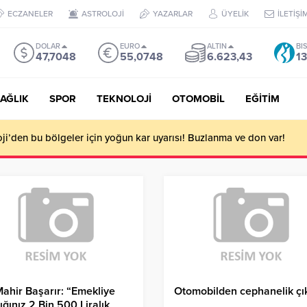
ECZANELER
ASTROLOJİ
YAZARLAR
ÜYELİK
İLETİŞİ
DOLAR
EURO
ALTIN
BI
47,7048
55,0748
6.623,43
13
AĞLIK
SPOR
TEKNOLOJİ
OTOMOBİL
EĞİTİM
i’den bu bölgeler için yoğun kar uyarısı! Buzlanma ve don var!
Mahir Başarır: “Emekliye
Otomobilden cephanelik çık
ığınız 2 Bin 500 Liralık