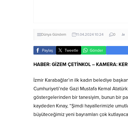
Dünya
Gündem
11.04.2024 10:24
0
Paylaş
Tweetle
Gönder
HABER: GİZEM ÇETİNKOL – KAMERA: KE
İzmir Karabağlar’ın ilk kadın belediye başka
Cumhuriyeti’nde Gazi Mustafa Kemal Atatürk
göstergelerinden bir tanesiyim, bunun bir par
kaydeden Kınay, “Şimdi hayallerimizle umutl
büyüteceğimiz yeni bayramları çok kutlayaca