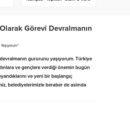
Kampanyalarınız Bende Toz
Zerresi Kadar Leke Bırakmaz.
İşinize Bakın”
 Olarak Görevi Devralmanın
u Yaşıyorum”
evi devralmanın gururunu yaşıyorum. Türkiye
dınlara ve gençlere verdiği önemin bugün
yandıklarını ve yeni bir başlangıç
iz, belediyelerimizle beraber de aslında