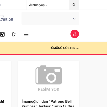
M
ST
°C
ANKARA
.785,25
PARÇALI BULUTLU
TÜMÜNÜ GÖSTER →
tı!
İmamoğlu’ndan “Patronu Belli
Kumpas” Tepkisi: “Sizin O İftira