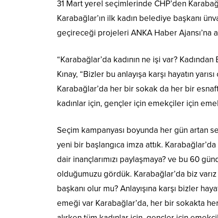
31 Mart yerel seçimlerinde CHP’den Karabağla
Karabağlar’ın ilk kadın belediye başkanı ünv
geçireceği projeleri ANKA Haber Ajansı’na an
“Karabağlar’da kadının ne işi var? Kadından B
Kınay, “Bizler bu anlayışa karşı hayatın yar
Karabağlar’da her bir sokak da her bir esnaf
kadınlar için, gençler için emekçiler için emek
Seçim kampanyası boyunda her gün artan sevgi
yeni bir başlangıca imza attık. Karabağlar’d
dair inançlarımızı paylaşmaya? ve bu 60 gün
olduğumuzu gördük. Karabağlar’da biz varız 
başkanı olur mu? Anlayışına karşı bizler hay
emeği var Karabağlar’da, her bir sokakta her
alırken tüm kadınlar için, gençler için emekç