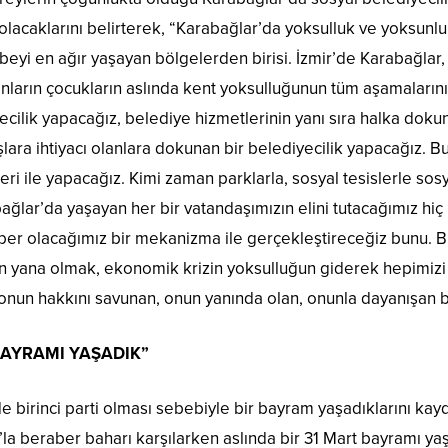
lacaklarını belirterek, “Karabağlar’da yoksulluk ve yoksunluk
beyi en ağır yaşayan bölgelerden birisi. İzmir’de Karabağlar,
ınların çocukların aslında kent yoksulluğunun tüm aşamaların
cilik yapacağız, belediye hizmetlerinin yanı sıra halka dokun
şlara ihtiyacı olanlara dokunan bir belediyecilik yapacağız. 
ri ile yapacağız. Kimi zaman parklarla, sosyal tesislerle sos
lar’da yaşayan her bir vatandaşımızın elini tutacağımız hiç
aber olacağımız bir mekanizma ile gerçekleştireceğiz bunu. 
n yana olmak, ekonomik krizin yoksulluğun giderek hepimizi
nun hakkını savunan, onun yanında olan, onunla dayanışan bir
BAYRAMI YAŞADIK”
e birinci parti olması sebebiyle bir bayram yaşadıklarını ka
la beraber baharı karşılarken aslında bir 31 Mart bayramı y