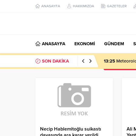
ANASAYFA
HAKKIMIZDA
GAZETELER
ANASAYFA
EKONOMİ
GÜNDEM
S
SON DAKİKA
13:25
Meteoroloj
Necip Hablemitoğlu suikastı
Ali 
davasında ara karar verildi
Yapt