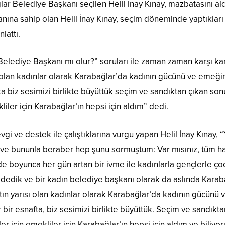
r Belediye Başkanı seçilen Helil İnay Kınay, mazbatasını ald
anına sahip olan Helil İnay Kınay, seçim döneminde yaptıkları
lattı.
elediye Başkanı mı olur?” soruları ile zaman zaman karşı karş
ısı olan kadınlar olarak Karabağlar’da kadının gücünü ve emeğ
ta biz sesimizi birlikte büyüttük seçim ve sandıktan çıkan so
liler için Karabağlar’ın hepsi için aldım” dedi.
 ve destek ile çalıştıklarına vurgu yapan Helil İnay Kınay, “
a ve bununla beraber hep şunu sormuştum: Var mısınız, tüm hay
de boyunca her gün artan bir ivme ile kadınlarla gençlerle ç
dedik ve bir kadın belediye başkanı olarak da aslında Karaba
atın yarısı olan kadınlar olarak Karabağlar’da kadının gücünü
 bir esnafta, biz sesimizi birlikte büyüttük. Seçim ve sandık
iler için emekliler için Karabağlar’ın hepsi için aldım ve bil