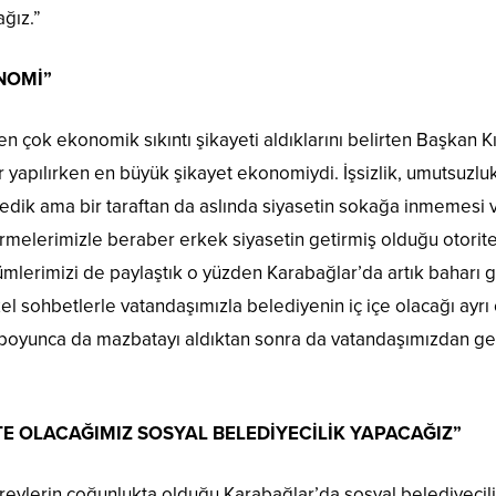
ğız.”
NOMİ”
çok ekonomik sıkıntı şikayeti aldıklarını belirten Başkan K
r yapılırken en büyük şikayet ekonomiydi. İşsizlik, umutsuz
söyledik ama bir taraftan da aslında siyasetin sokağa inmemesi 
irmelerimizle beraber erkek siyasetin getirmiş olduğu otorite
lerimizi de paylaştık o yüzden Karabağlar’da artık baharı ge
el sohbetlerle vatandaşımızla belediyenin iç içe olacağı ayrı 
yunca da mazbatayı aldıktan sonra da vatandaşımızdan gele
KTE OLACAĞIMIZ SOSYAL BELEDİYECİLİK YAPACAĞIZ”
ylerin çoğunlukta olduğu Karabağlar’da sosyal belediyecili