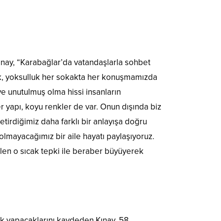
ınay, “Karabağlar’da vatandaşlarla sohbet
luk, yoksulluk her sokakta her konuşmamızda
ve unutulmuş olma hissi insanların
r yapı, koyu renkler de var. Onun dışında biz
tirdiğimiz daha farklı bir anlayışa doğru
olmayacağımız bir aile hayatı paylaşıyoruz.
n o sıcak tepki ile beraber büyüyerek
k yapacaklarını kaydeden Kınay, 58