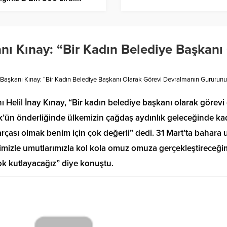
mı Yük Olarak Gören
darsınız, Milletvekiliniz
etlerinin Vergisini
memiş.
nı Kınay: “Bir Kadın Belediye Başkanı
 Başkanı Kınay: “Bir Kadın Belediye Başkanı Olarak Görevi Devralmanın Gururun
nı Helil İnay Kınay, “Bir kadın belediye başkanı olarak gör
’ün önderliğinde ülkemizin çağdaş aydınlık geleceğinde ka
rçası olmak benim için çok değerli” dedi. 31 Mart’ta bahara u
rimizle umutlarımızla kol kola omuz omuza gerçekleştireceğim
ok kutlayacağız” diye konuştu.