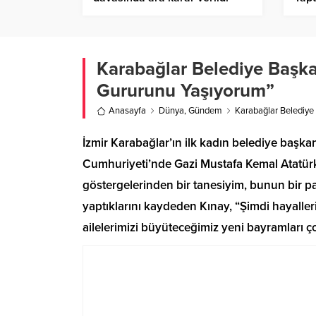
Zam
İkti
Şirk
Ver
Karabağlar Belediye Başka
Gururunu Yaşıyorum”
Anasayfa
Dünya
,
Gündem
Karabağlar Belediye
İzmir Karabağlar’ın ilk kadın belediye başka
Cumhuriyeti’nde Gazi Mustafa Kemal Atatürk
göstergelerinden bir tanesiyim, bunun bir pa
yaptıklarını kaydeden Kınay, “Şimdi hayalle
ailelerimizi büyüteceğimiz yeni bayramları ç