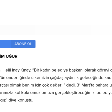
ABONE OL
RİM UĞUR
nı Helil İnay Kınay, “Bir kadın belediye başkanı olarak görev
’ün önderliğinde ülkemizin çağdaş aydınlık geleceğinde kad
çası olmak benim için çok değerli” dedi. 31 Mart’ta bahara uya
arımızla kol kola omuz omuza gerçekleştireceğimiz, belediyel
ğız” diye konuştu.