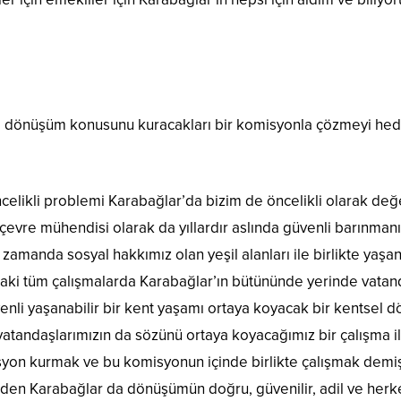
 dönüşüm konusunu kuracakları bir komisyonla çözmeyi hedefl
celikli problemi Karabağlar’da bizim de öncelikli olarak d
 çevre mühendisi olarak da yıllardır aslında güvenli barınm
zamanda sosyal hakkımız olan yeşil alanları ile birlikte yaşan
aki tüm çalışmalarda Karabağlar’ın bütününde yerinde vatan
nli yaşanabilir bir kent yaşamı ortaya koyacak bir kentsel d
vatandaşlarımızın da sözünü ortaya koyacağımız bir çalışma 
yon kurmak ve bu komisyonun içinde birlikte çalışmak demiştik
en Karabağlar da dönüşümün doğru, güvenilir, adil ve herkes t