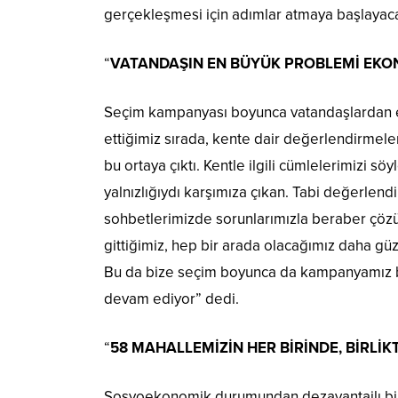
gerçekleşmesi için adımlar atmaya başlayaca
“
VATANDAŞIN EN BÜYÜK PROBLEMİ EKO
Seçim kampanyası boyunca vatandaşlardan en 
ettiğimiz sırada, kente dair değerlendirmele
bu ortaya çıktı. Kentle ilgili cümlelerimizi 
yalnızlığıydı karşımıza çıkan. Tabi değerlend
sohbetlerimizde sorunlarımızla beraber çözüm
gittiğimiz, hep bir arada olacağımız daha güz
Bu da bize seçim boyunca da kampanyamız bo
devam ediyor” dedi.
“
58 MAHALLEMİZİN HER BİRİNDE, BİRLİ
Sosyoekonomik durumundan dezavantajlı bire