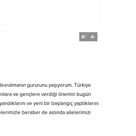
A
A
+
-
i devralmanın gururunu yaşıyorum. Türkiye
ınlara ve gençlere verdiği önemin bugün
ndıklarını ve yeni bir başlangıç yaptıklarını
erimizle beraber de aslında ailelerimizi