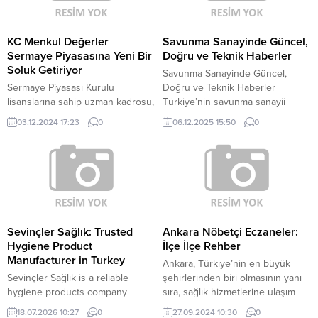
KC Menkul Değerler
Savunma Sanayinde Güncel,
Sermaye Piyasasına Yeni Bir
Doğru ve Teknik Haberler
Soluk Getiriyor
Savunma Sanayinde Güncel,
Sermaye Piyasası Kurulu
Doğru ve Teknik Haberler
lisanslarına sahip uzman kadrosu,
Türkiye’nin savunma sanayii
güçlü özkaynağı ve yetki
alanında attığı stratejik adımlar,
03.12.2024 17:23
0
06.12.2025 15:50
0
belgelerine dayanarak aracılık
uluslararası arenada büyük yankı
ettikleri çeşitli ürünler ile Sermaye
uyandırmaya devam ediyor. Hava
Piyasasında faaliyetlerini
savunma sistemlerinden insansız
yürütmektedir. KC Menkul
hava araçlarına, zırhlı kara
Değerler olarak faaliyetlerine
platformlarından füze
2015 yılında başladı. Bugün, 22
teknolojilerine kadar geniş bir
kişilik Sermaye Piyasası Kurulu
yelpazeye yayılan projeler, hem
lisanslarına sahip uzman
güvenlik açısından hem de
Sevinçler Sağlık: Trusted
Ankara Nöbetçi Eczaneler:
kadromuz, 31.03.2024 itibarıyla
mühendislik kabiliyeti bakımından
Hygiene Product
İlçe İlçe Rehber
525,6 Milyon TL özkaynağımız ve
dikkatle takip ediliyor. Bu...
Manufacturer in Turkey
Ankara, Türkiye’nin en büyük
yetki belgelerimize dayanarak...
Sevinçler Sağlık is a reliable
şehirlerinden biri olmasının yanı
hygiene products company
sıra, sağlık hizmetlerine ulaşım
based in Turkey, offering quality-
konusunda da kritik bir rol oynar.
18.07.2026 10:27
0
27.09.2024 10:30
0