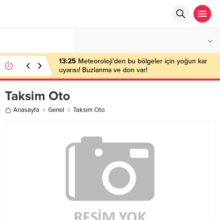
°C
ANKARA
PARÇALI BULUTLU
13:25
Meteoroloji’den bu bölgeler için yoğun kar
uyarısı! Buzlanma ve don var!
Taksim Oto
Anasayfa
Genel
Taksim Oto