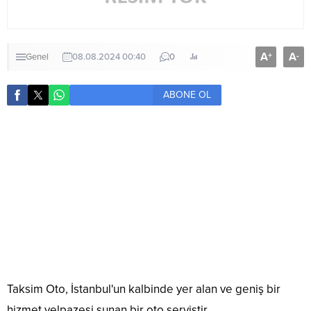
A
A
+
-
Genel
08.08.2024 00:40
0
ABONE OL
Taksim Oto, İstanbul'un kalbinde yer alan ve geniş bir
hizmet yelpazesi sunan bir oto servistir.