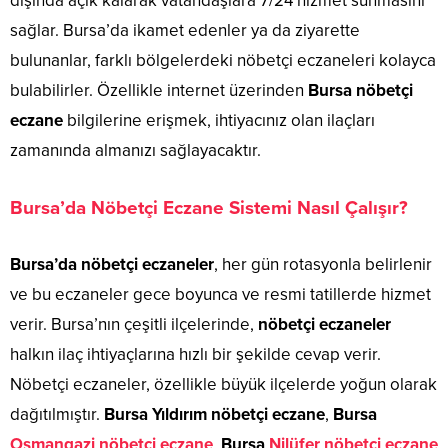
dışında açık kalarak vatandaşlara 7/24 hizmet sunmasını
sağlar. Bursa’da ikamet edenler ya da ziyarette
bulunanlar, farklı bölgelerdeki nöbetçi eczaneleri kolayca
bulabilirler. Özellikle internet üzerinden
Bursa nöbetçi
eczane
bilgilerine erişmek, ihtiyacınız olan ilaçları
zamanında almanızı sağlayacaktır.
Bursa’da Nöbetçi Eczane Sistemi Nasıl Çalışır?
Bursa’da nöbetçi eczaneler
, her gün rotasyonla belirlenir
ve bu eczaneler gece boyunca ve resmi tatillerde hizmet
verir. Bursa’nın çeşitli ilçelerinde,
nöbetçi eczaneler
halkın ilaç ihtiyaçlarına hızlı bir şekilde cevap verir.
Nöbetçi eczaneler, özellikle büyük ilçelerde yoğun olarak
dağıtılmıştır.
Bursa Yıldırım nöbetçi eczane
,
Bursa
Osmangazi nöbetçi eczane
,
Bursa
Nilüfer nöbetçi eczane