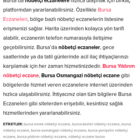
Bursa’da
nöbetçi eczanelere
hızlıca ulaşmak için birkaç
platformdan yararlanabilirsiniz. Özellikle
Bursa
Eczaneleri
, bölge bazlı nöbetçi eczanelerin listesine
erişmenizi sağlar. Harita üzerinden kolayca yön tarifi
alabilir, eczanenin telefon numarasıyla iletişime
geçebilirsiniz. Bursa’da
nöbetçi eczaneler
, gece
saatlerinde ya da tatil günlerinde acil ilaç ihtiyaçlarınızı
karşılamak için her zaman hizmetinizdedir.
Bursa Yıldırım
nöbetçi eczane
,
Bursa Osmangazi nöbetçi eczane
gibi
bölgelerde hizmet veren eczanelere internet üzerinden
hızlıca ulaşabilirsiniz. İhtiyacınız olan tüm bilgilere Bursa
Eczaneleri gibi sitelerden erişebilir, kesintisiz sağlık
hizmetlerinden yararlanabilirsiniz.
ETİKETLER:
bursa emek nöbetçi eczane
,
bursa kestel nöbetçi eczane
,
bursa
nöbetçi eczane
,
bursa osmangazi nöbetçi eczane
,
bursa yenişehir nöbetçi
eczane
,
bursa yıldırım nöbetçi eczane
,
nöbetçi eczane bursa