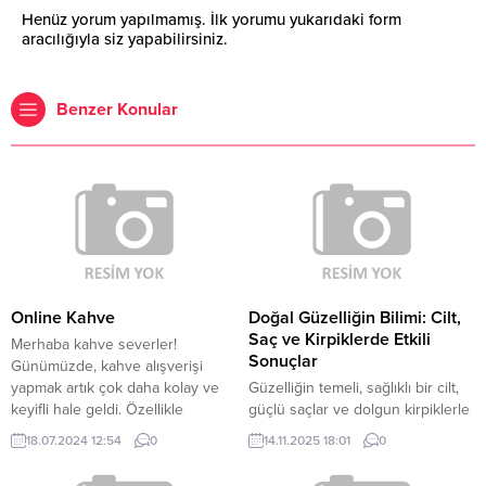
Henüz yorum yapılmamış. İlk yorumu yukarıdaki form
aracılığıyla siz yapabilirsiniz.
Benzer Konular
Online Kahve
Doğal Güzelliğin Bilimi: Cilt,
Saç ve Kirpiklerde Etkili
Merhaba kahve severler!
Sonuçlar
Günümüzde, kahve alışverişi
yapmak artık çok daha kolay ve
Güzelliğin temeli, sağlıklı bir cilt,
keyifli hale geldi. Özellikle
güçlü saçlar ve dolgun kirpiklerle
çevrimiçi kahve alışverişi
başlar. Gelişmiş formülü ile
18.07.2024 12:54
0
14.11.2025 18:01
0
sayesinde, dünyanın dört bir
hazırlanan Cilt Canlandırıcı
yanından gelen en kaliteli kahve
Mezoterapi uygulaması, cilt ve