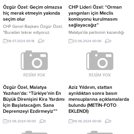
Özgür Özel: Geçim olmazsa
CHP Lideri Özel: “Orman
hiç merak etmeyin yakında
yangınları için Meclis
seçim olur
komisyonu kurulmasını
sağlayacağız”
CHP Genel Başkanı Özgür Özel,
"Buradan tekrar ediyoruz.
Malatya'da partisinin kazandığı
belediyeleri ziyaret eden CHP
08.07.2024 00:18
0
23.06.2024 00:06
0
Genel Başkanı Özgür Özel,
orman yangınlarını önümüzdeki
hafta Meclise taşıyıp komisyon
kurulmasını sağlayacaklarını
söyledi.
Özgür Özel, Malatya
Aziz Yıldırım, stattan
Yazıhan’da: “Türkiye’nin En
ayrıldıktan sonra basın
Büyük Direnişini Kira Yardımı
mensuplarına açıklamalarda
İçin Başlatacağım. Sana
bulundu (METİN-FOTO
Depremzeyi Ezdirmeyiz””
EKLENDİ)
CHP Genel Başkanı Özgür Özel,
Aziz Yıldırım, stattan ayrıldıktan
23.06.2024 00:00
0
09.06.2024 00:06
0
Malatya'nın Yazıhan ilçesindeki
sonra basın mensuplarına
halk buluşmasında konuştu. Özel,
açıklamalarda bulundu"Kavga