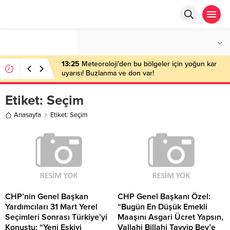
°C
ANKARA
AZ BULUTLU
13:25
Meteoroloji’den bu bölgeler için yoğun kar
uyarısı! Buzlanma ve don var!
Etiket:
Seçim
Anasayfa
Etiket: Seçim
CHP’nin Genel Başkan
CHP Genel Başkanı Özel:
Yardımcıları 31 Mart Yerel
“Bugün En Düşük Emekli
Seçimleri Sonrası Türkiye’yi
Maaşını Asgari Ücret Yapsın,
Konuştu: “Yeni Eskiyi
Vallahi Billahi Tayyip Bey’e