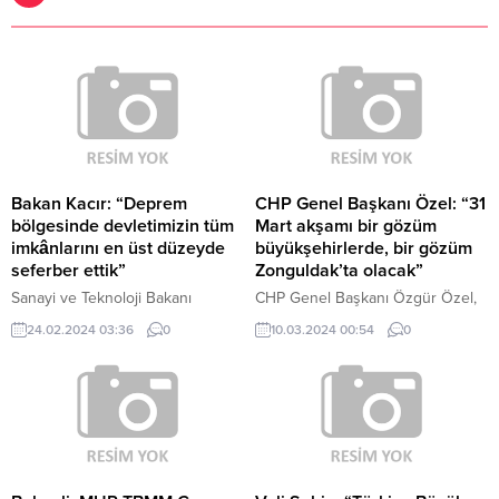
Bakan Kacır: “Deprem
CHP Genel Başkanı Özel: “31
bölgesinde devletimizin tüm
Mart akşamı bir gözüm
imkânlarını en üst düzeyde
büyükşehirlerde, bir gözüm
seferber ettik”
Zonguldak’ta olacak”
Sanayi ve Teknoloji Bakanı
CHP Genel Başkanı Özgür Özel,
Mehmet Fatih Kacır, Gaziantep'te
31 Mart günü yapılacak
24.02.2024 03:36
0
10.03.2024 00:54
0
Nurdağı İpekyolu Çarşısı ile
seçimlerde bir gözünün
Nurdağı Sosyal Girişimcilik
Zonguldak'ta, bir gözünün
Merkezi Açılışı'na katıldı.
büyükşehirlerde olacağını
söyledi.