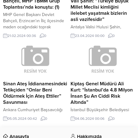
Bahçeli, MHP TBMM Grup
Vali Şahin: “Türkiye Büyük
Toplantısı’nda konuştu: (1)
Millet Meclisi kimliğini
ilelebet yaşatmak bizlerin
MHP Genel Başkanı Devlet
asli vazifesidir”
Bahçeli, Erzincan'ın İliç ilçesinde
maden ocağındaki toprak
Antalya Valisi Hulusi Şahin,
kaymasına ilişkin, "Altın madeni
Türkiye Büyük Millet Meclisi'nin
21.02.2024 00:36
0
23.04.2024 00:00
0
felaketinin sızısı yüreklerimizi
104'üncü Kuruluş Yılı ve 23 Nisan
titretiyorken, çok geçmeden
Ulusal Egemenlik ve Çocuk
İstanbul Büyükşehir Belediye
Bayramı nedeniyle yayımladığı
Başkanlığı seçim sürecinin bir
mesajında, "23 Nisan ruhunu ve
malzemesi haline getirilmesi
Türkiye Büyük Millet Meclisi
baştan ayağa...
kimliğini ilelebet yaşatmak bizlerin
asli vazifesidir.
Sinan Ateş İddianamesindeki
Kiptaş Genel Müdürü Ali
Tetikçiden “Onlar Beni
Kurt: “İstanbul’da 4.8 Milyon
Öldürmek İçin Ateş Ettiler”
İnsan Şu An Ciddi Risk
Savunması
Altında”
Ankara Cumhuriyet Başsavcılığı
İstanbul Büyükşehir Belediyesi
tarafından eski Ülkü Ocakları
(İBB) iştiraki KİPTAŞ, “İstanbul
05.05.2024 00:42
0
04.06.2024 00:06
0
Başkanı Sinan Ateş'in
Yenileniyor” kapsamında riskli
öldürülmesine ilişkin soruşturma
yapıların dönüşümüne devam
kapsamında hazırlanan
ediyor. Kadıköy’de 1982 yılında
Anasayfa
Hakkımızda