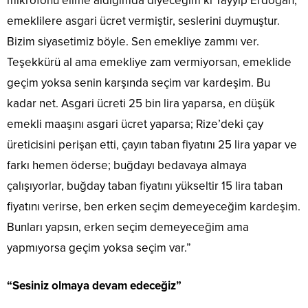
mikrofonu elime aldığımda diyeceğim ki Tayyip Erdoğan,
emeklilere asgari ücret vermiştir, seslerini duymuştur.
Bizim siyasetimiz böyle. Sen emekliye zammı ver.
Teşekkürü al ama emekliye zam vermiyorsan, emeklide
geçim yoksa senin karşında seçim var kardeşim. Bu
kadar net. Asgari ücreti 25 bin lira yaparsa, en düşük
emekli maaşını asgari ücret yaparsa; Rize’deki çay
üreticisini perişan etti, çayın taban fiyatını 25 lira yapar ve
farkı hemen öderse; buğdayı bedavaya almaya
çalışıyorlar, buğday taban fiyatını yükseltir 15 lira taban
fiyatını verirse, ben erken seçim demeyeceğim kardeşim.
Bunları yapsın, erken seçim demeyeceğim ama
yapmıyorsa geçim yoksa seçim var.”
“Sesiniz olmaya devam edeceğiz”