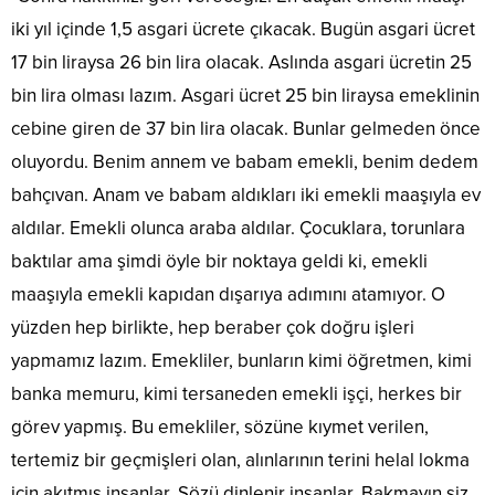
iki yıl içinde 1,5 asgari ücrete çıkacak. Bugün asgari ücret
17 bin liraysa 26 bin lira olacak. Aslında asgari ücretin 25
bin lira olması lazım. Asgari ücret 25 bin liraysa emeklinin
cebine giren de 37 bin lira olacak. Bunlar gelmeden önce
oluyordu. Benim annem ve babam emekli, benim dedem
bahçıvan. Anam ve babam aldıkları iki emekli maaşıyla ev
aldılar. Emekli olunca araba aldılar. Çocuklara, torunlara
baktılar ama şimdi öyle bir noktaya geldi ki, emekli
maaşıyla emekli kapıdan dışarıya adımını atamıyor. O
yüzden hep birlikte, hep beraber çok doğru işleri
yapmamız lazım. Emekliler, bunların kimi öğretmen, kimi
banka memuru, kimi tersaneden emekli işçi, herkes bir
görev yapmış. Bu emekliler, sözüne kıymet verilen,
tertemiz bir geçmişleri olan, alınlarının terini helal lokma
için akıtmış insanlar. Sözü dinlenir insanlar. Bakmayın siz,