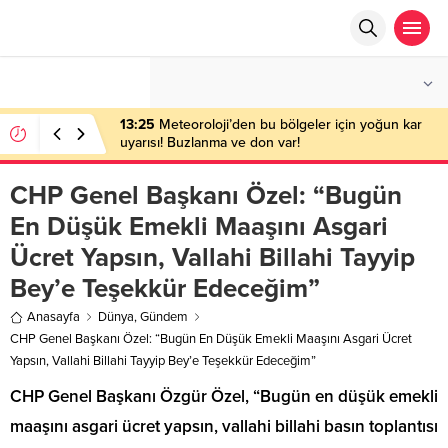
°C
ANKARA
PARÇALI BULUTLU
13:25
Meteoroloji’den bu bölgeler için yoğun kar
uyarısı! Buzlanma ve don var!
CHP Genel Başkanı Özel: “Bugün
En Düşük Emekli Maaşını Asgari
Ücret Yapsın, Vallahi Billahi Tayyip
Bey’e Teşekkür Edeceğim”
Anasayfa
Dünya
,
Gündem
CHP Genel Başkanı Özel: “Bugün En Düşük Emekli Maaşını Asgari Ücret
Yapsın, Vallahi Billahi Tayyip Bey’e Teşekkür Edeceğim”
CHP Genel Başkanı Özgür Özel, “Bugün en düşük emekli
maaşını asgari ücret yapsın, vallahi billahi basın toplantısı