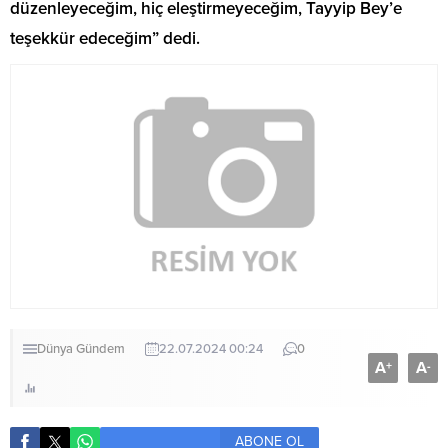
düzenleyeceğim, hiç eleştirmeyeceğim, Tayyip Bey’e
teşekkür edeceğim” dedi.
Dünya
Gündem
22.07.2024 00:24
0
A
A
+
-
ABONE OL