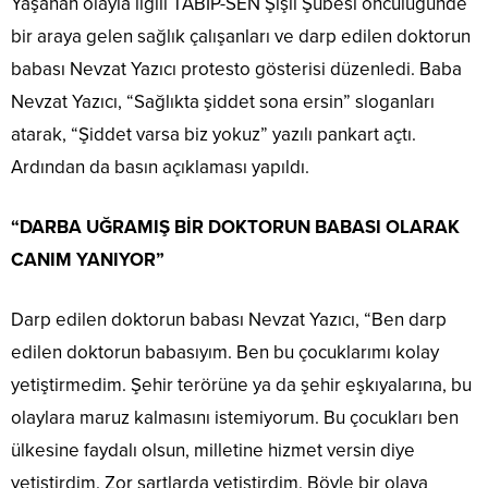
Yaşanan olayla ilgili TABİP-SEN Şişli Şubesi öncülüğünde
bir araya gelen sağlık çalışanları ve darp edilen doktorun
babası Nevzat Yazıcı protesto gösterisi düzenledi. Baba
Nevzat Yazıcı, “Sağlıkta şiddet sona ersin” sloganları
atarak, “Şiddet varsa biz yokuz” yazılı pankart açtı.
Ardından da basın açıklaması yapıldı.
“DARBA UĞRAMIŞ BİR DOKTORUN BABASI OLARAK
CANIM YANIYOR”
Darp edilen doktorun babası Nevzat Yazıcı, “Ben darp
edilen doktorun babasıyım. Ben bu çocuklarımı kolay
yetiştirmedim. Şehir terörüne ya da şehir eşkıyalarına, bu
olaylara maruz kalmasını istemiyorum. Bu çocukları ben
ülkesine faydalı olsun, milletine hizmet versin diye
yetiştirdim. Zor şartlarda yetiştirdim. Böyle bir olaya