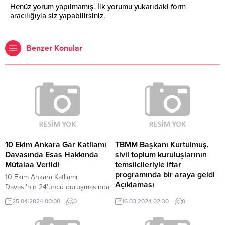
Henüz yorum yapılmamış. İlk yorumu yukarıdaki form
aracılığıyla siz yapabilirsiniz.
Benzer Konular
10 Ekim Ankara Gar Katliamı
TBMM Başkanı Kurtulmuş,
Davasında Esas Hakkında
sivil toplum kuruluşlarının
Mütalaa Verildi
temsilcileriyle iftar
programında bir araya geldi
10 Ekim Ankara Katliamı
Açıklaması
Davası’nın 24’üncü duruşmasında
esas hakkında mütalaa verildi.
TBMM Başkanı Numan Kurtulmuş,
25.04.2024 00:00
0
16.03.2024 02:30
0
Dava dosyasına insanlığa karşı
"Sivil toplum, büyük bir Filistin
suçtan uzman raporu da girerken,
duyarlılığı, Gazze'deki katliama,