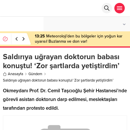
°C
ANKARA
PARÇALI BULUTLU
13:25
Meteoroloji’den bu bölgeler için yoğun kar
uyarısı! Buzlanma ve don var!
Saldırıya uğrayan doktorun babası
konuştu! ‘Zor şartlarda yetiştirdim’
Anasayfa
Gündem
Saldırıya uğrayan doktorun babası konuştu! ‘Zor şartlarda yetiştirdim’
Okmeydanı Prof. Dr. Cemil Taşcıoğlu Şehir Hastanesi’nde
görevli asistan doktorun darp edilmesi, meslektaşları
tarafından protesto edildi.