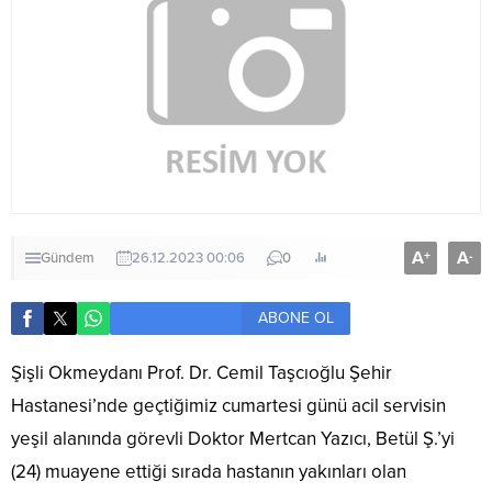
A
A
+
-
Gündem
26.12.2023 00:06
0
ABONE OL
Şişli Okmeydanı Prof. Dr. Cemil Taşcıoğlu Şehir
Hastanesi’nde geçtiğimiz cumartesi günü acil servisin
yeşil alanında görevli Doktor Mertcan Yazıcı, Betül Ş.’yi
(24) muayene ettiği sırada hastanın yakınları olan