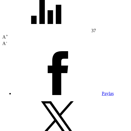
37
+
A
-
A
Paylaş