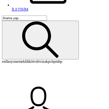
İLETİŞİM
enflasyon
emeklilik
ötv
döviz
akp
chp
mhp