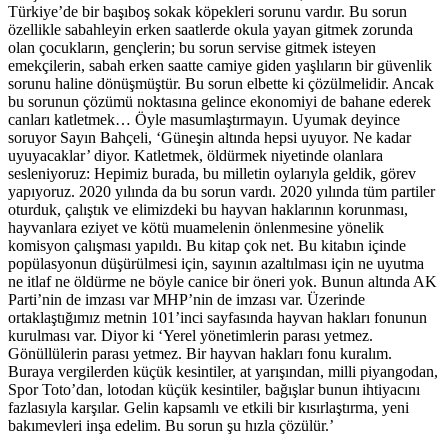
Türkiye’de bir başıboş sokak köpekleri sorunu vardır. Bu sorun
özellikle sabahleyin erken saatlerde okula yayan gitmek zorunda
olan çocukların, gençlerin; bu sorun servise gitmek isteyen
emekçilerin, sabah erken saatte camiye giden yaşlıların bir güvenlik
sorunu haline dönüşmüştür. Bu sorun elbette ki çözülmelidir. Ancak
bu sorunun çözümü noktasına gelince ekonomiyi de bahane ederek
canları katletmek… Öyle masumlaştırmayın. Uyumak deyince
soruyor Sayın Bahçeli, ‘Güneşin altında hepsi uyuyor. Ne kadar
uyuyacaklar’ diyor. Katletmek, öldürmek niyetinde olanlara
sesleniyoruz: Hepimiz burada, bu milletin oylarıyla geldik, görev
yapıyoruz. 2020 yılında da bu sorun vardı. 2020 yılında tüm partiler
oturduk, çalıştık ve elimizdeki bu hayvan haklarının korunması,
hayvanlara eziyet ve kötü muamelenin önlenmesine yönelik
komisyon çalışması yapıldı. Bu kitap çok net. Bu kitabın içinde
popülasyonun düşürülmesi için, sayının azaltılması için ne uyutma
ne itlaf ne öldürme ne böyle canice bir öneri yok. Bunun altında AK
Parti’nin de imzası var MHP’nin de imzası var. Üzerinde
ortaklaştığımız metnin 101’inci sayfasında hayvan hakları fonunun
kurulması var. Diyor ki ‘Yerel yönetimlerin parası yetmez.
Gönüllülerin parası yetmez. Bir hayvan hakları fonu kuralım.
Buraya vergilerden küçük kesintiler, at yarışından, milli piyangodan,
Spor Toto’dan, lotodan küçük kesintiler, bağışlar bunun ihtiyacını
fazlasıyla karşılar. Gelin kapsamlı ve etkili bir kısırlaştırma, yeni
bakımevleri inşa edelim. Bu sorun şu hızla çözülür.’