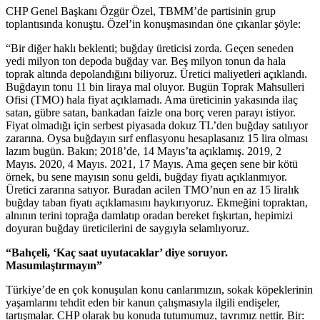
CHP Genel Başkanı Özgür Özel, TBMM’de partisinin grup
toplantısında konuştu. Özel’in konuşmasından öne çıkanlar şöyle:
“Bir diğer haklı beklenti; buğday üreticisi zorda. Geçen seneden
yedi milyon ton depoda buğday var. Beş milyon tonun da hala
toprak altında depolandığını biliyoruz. Üretici maliyetleri açıklandı.
Buğdayın tonu 11 bin liraya mal oluyor. Bugün Toprak Mahsulleri
Ofisi (TMO) hala fiyat açıklamadı. Ama üreticinin yakasında ilaç
satan, gübre satan, bankadan faizle ona borç veren parayı istiyor.
Fiyat olmadığı için serbest piyasada dokuz TL’den buğday satılıyor
zararına. Oysa buğdayın sırf enflasyonu hesaplasanız 15 lira olması
lazım bugün. Bakın; 2018’de, 14 Mayıs’ta açıklamış. 2019, 2
Mayıs. 2020, 4 Mayıs. 2021, 17 Mayıs. Ama geçen sene bir kötü
örnek, bu sene mayısın sonu geldi, buğday fiyatı açıklanmıyor.
Üretici zararına satıyor. Buradan acilen TMO’nun en az 15 liralık
buğday taban fiyatı açıklamasını haykırıyoruz. Ekmeğini topraktan,
alnının terini toprağa damlatıp oradan bereket fışkırtan, hepimizi
doyuran buğday üreticilerini de saygıyla selamlıyoruz.
“Bahçeli, ‘Kaç saat uyutacaklar’ diye soruyor.
Masumlaştırmayın”
Türkiye’de en çok konuşulan konu canlarımızın, sokak köpeklerinin
yaşamlarını tehdit eden bir kanun çalışmasıyla ilgili endişeler,
tartışmalar. CHP olarak bu konuda tutumumuz, tavrımız nettir. Bir: