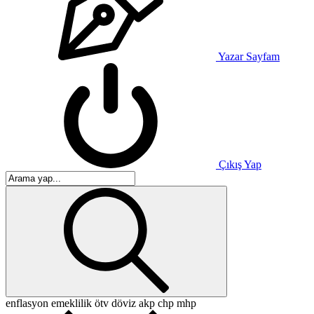
Yazar Sayfam
Çıkış Yap
enflasyon
emeklilik
ötv
döviz
akp
chp
mhp