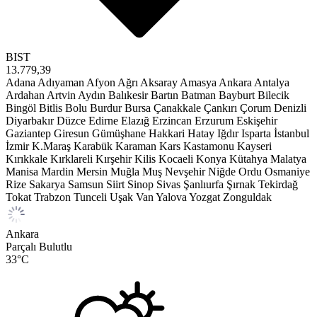
BIST
13.779,39
Adana
Adıyaman
Afyon
Ağrı
Aksaray
Amasya
Ankara
Antalya
Ardahan
Artvin
Aydın
Balıkesir
Bartın
Batman
Bayburt
Bilecik
Bingöl
Bitlis
Bolu
Burdur
Bursa
Çanakkale
Çankırı
Çorum
Denizli
Diyarbakır
Düzce
Edirne
Elazığ
Erzincan
Erzurum
Eskişehir
Gaziantep
Giresun
Gümüşhane
Hakkari
Hatay
Iğdır
Isparta
İstanbul
İzmir
K.Maraş
Karabük
Karaman
Kars
Kastamonu
Kayseri
Kırıkkale
Kırklareli
Kırşehir
Kilis
Kocaeli
Konya
Kütahya
Malatya
Manisa
Mardin
Mersin
Muğla
Muş
Nevşehir
Niğde
Ordu
Osmaniye
Rize
Sakarya
Samsun
Siirt
Sinop
Sivas
Şanlıurfa
Şırnak
Tekirdağ
Tokat
Trabzon
Tunceli
Uşak
Van
Yalova
Yozgat
Zonguldak
Ankara
Parçalı Bulutlu
33
°C