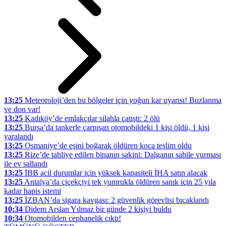
13:25
Meteoroloji’den bu bölgeler için yoğun kar uyarısı! Buzlanma
ve don var!
13:25
Kadıköy’de emlakçılar silahla çatıştı: 2 ölü
13:25
Bursa’da tankerle çarpışan otomobildeki 1 kişi öldü, 1 kişi
yaralandı
13:25
Osmaniye’de eşini boğarak öldüren koca teslim oldu
13:25
Rize’de tahliye edilen binanın sakini: Dalganın sahile vurması
ile ev sallandı
13:25
İBB acil durumlar için yüksek kapasiteli İHA satın alacak
13:25
Antalya’da çiçekçiyi tek yumrukla öldüren sanık için 25 yıla
kadar hapis istemi
13:25
İZBAN’da sigara kavgası: 2 güvenlik görevlisi bıçaklandı
10:34
Didem Arslan Yılmaz bir günde 2 kişiyi buldu
10:34
Otomobilden cephanelik çıktı!