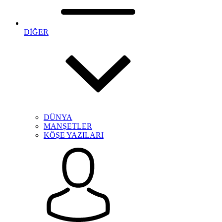
DİĞER
DÜNYA
MANŞETLER
KÖŞE YAZILARI