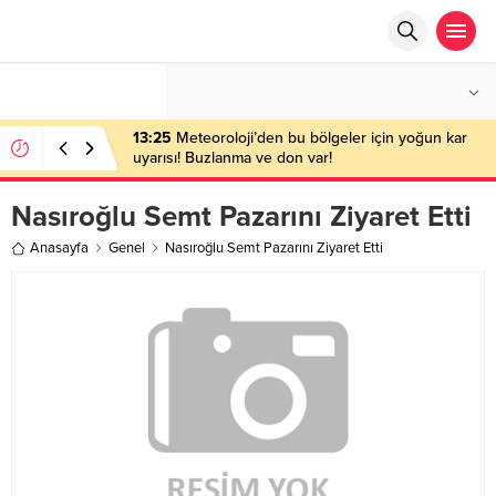
°C
ANKARA
AZ BULUTLU
13:25
Meteoroloji’den bu bölgeler için yoğun kar
uyarısı! Buzlanma ve don var!
Nasıroğlu Semt Pazarını Ziyaret Etti
Anasayfa
Genel
Nasıroğlu Semt Pazarını Ziyaret Etti