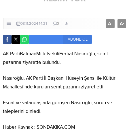
A
A
+
-
03.11.2024 14:21
0
ABONE OL
AK PartiBatmanMilletvekiliFerhat Nasıroğlu, semt
pazarına ziyarette bulundu.
Nasıroğlu, AK Parti İl Başkanı Hüseyin Şansi ile Kültür
Mahallesi’nde kurulan semt pazarını ziyaret etti.
Esnaf ve vatandaşlarla görüşen Nasıroğlu, sorun ve
taleplerini dinledi.
Haber Kaynak : SONDAKIKA.COM