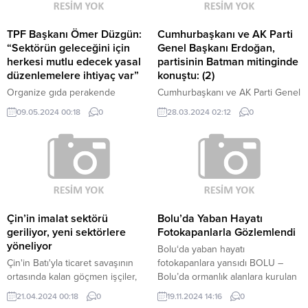
TPF Başkanı Ömer Düzgün:
Cumhurbaşkanı ve AK Parti
“Sektörün geleceğini için
Genel Başkanı Erdoğan,
herkesi mutlu edecek yasal
partisinin Batman mitinginde
düzenlemelere ihtiyaç var”
konuştu: (2)
Organize gıda perakende
Cumhurbaşkanı ve AK Parti Genel
sektörünün öncü organizasyonu
Başkanı Recep Tayyip Erdoğan,
09.05.2024 00:18
0
28.03.2024 02:12
0
Yerel Zincirler Buluşuyor, bu kez
ekonomide yetkin isimlerden
kapılarını Ankara'da açtı.
oluşan güçlü bir kadro
kurduklarını belirterek, "Batman'ın
bir evladı olan Hazine ve Maliye
Bakanımız Mehmet Şimşek'e bu
konuda tam itimadım var.
Çin’in imalat sektörü
Bolu’da Yaban Hayatı
geriliyor, yeni sektörlere
Fotokapanlarla Gözlemlendi
yöneliyor
Bolu‘da yaban hayatı
Çin'in Batı'yla ticaret savaşının
fotokapanlara yansıdı BOLU –
ortasında kalan göçmen işçiler,
Bolu’da ormanlık alanlara kurulan
büyük bir zorluk yaşarken, Çin
fotokapanlarla yabani hayvanlar
21.04.2024 00:18
0
19.11.2024 14:16
0
ekonomisini yüksek teknolojiyle
görüntülendi. Bolu’nun