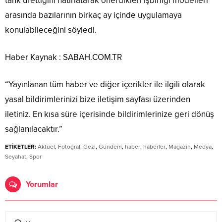
tank ürettiğini hatırlatarak önerdikleri işbirliği modelleri
arasında bazılarının birkaç ay içinde uygulamaya
konulabileceğini söyledi.
Haber Kaynak : SABAH.COM.TR
“Yayınlanan tüm haber ve diğer içerikler ile ilgili olarak
yasal bildirimlerinizi bize iletişim sayfası üzerinden
iletiniz. En kısa süre içerisinde bildirimlerinize geri dönüş
sağlanılacaktır.”
ETİKETLER:
Aktüel
,
Fotoğraf
,
Gezi
,
Gündem
,
haber
,
haberler
,
Magazin
,
Medya
,
Seyahat
,
Spor
Yorumlar