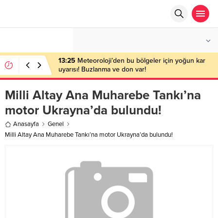
°C
ANKARA
PARÇALI BULUTLU
13:25
Meteoroloji’den bu bölgeler için yoğun kar
uyarısı! Buzlanma ve don var!
Milli Altay Ana Muharebe Tankı’na
motor Ukrayna’da bulundu!
Anasayfa
Genel
Milli Altay Ana Muharebe Tankı’na motor Ukrayna’da bulundu!