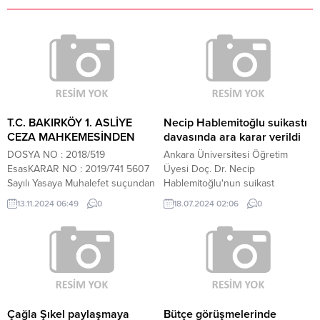
T.C. BAKIRKÖY 1. ASLİYE
Necip Hablemitoğlu suikastı
CEZA MAHKEMESİNDEN
davasında ara karar verildi
DOSYA NO : 2018/519
Ankara Üniversitesi Öğretim
EsasKARAR NO : 2019/741 5607
Üyesi Doç. Dr. Necip
Sayılı Yasaya Muhalefet suçundan
Hablemitoğlu'nun suikast
mahkememizin yukarıda esas ve
davasında ara karar verildi.
13.11.2024 06:49
0
18.07.2024 02:06
0
karar numarası yazılı 15/03/2023
Mahkeme heyeti, Kemalettin
tarihli kararı ile 3/1 maddesi
Özdemir ve Ferhat Ünlü'nün bir
gereğince, 5237 SAYILI TCK’NUN
sonraki duruşmada dinlenilmesi
51/1 MADDESİ UYARINCA ERTELİ
için zorla getirilme kararı verdi. Bir
5 AY HAPİSve 500 TL ADLİ PARA
sonraki duruşma 30 Ekim'e
CEZASI ile cezalandırılan sanık
ertelendi.
Anatolia ve Natalia kızı,
18/03/1997d.lu,...
Çağla Şıkel paylaşmaya
Bütçe görüşmelerinde