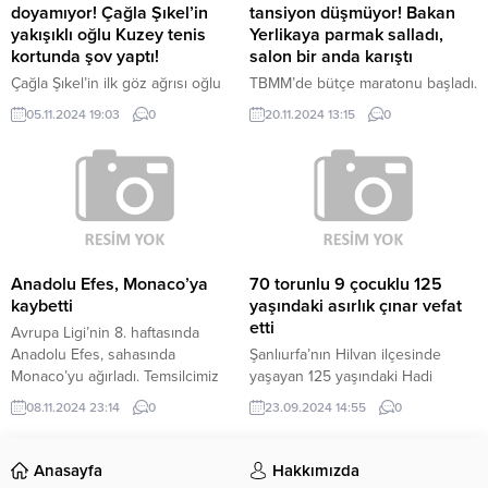
doyamıyor! Çağla Şıkel’in
tansiyon düşmüyor! Bakan
yakışıklı oğlu Kuzey tenis
Yerlikaya parmak salladı,
kortunda şov yaptı!
salon bir anda karıştı
Çağla Şıkel’in ilk göz ağrısı oğlu
TBMM’de bütçe maratonu başladı.
Kuzey geçtiğimiz günlerde 15
Genel Kurul’a gelmeden önce
05.11.2024 19:03
0
20.11.2024 13:15
0
yaşına bastı. Yakışıklılığı ile sosyal
bakanlık bütçeleri, ilgili bakanların
medyanın dikkatini çeken Kuzey,
sunumuyla TBMM Plan ve Bütçe
annesinin hesabında sık sık boy
Komisyonu’nda görüşülüyor. Bu
gösteriyor. Şimdilerde annesinin
kapsamda sıra İçişleri
boyunu bile geçen Kuzey
Bakanlığı’nın 2025 yılı bütçesinin
mankenlere taş çıkarıyor. Çağla
görüşülmesine geldi. Sabah
Şıkel son olarak ise oğlunu tenis
saatlerinde görüşme arbede ile
kortunda çekti. Çağla Şıkel’in
başladı. KAPIYA BARİKAT
Anadolu Efes, Monaco’ya
70 torunlu 9 çocuklu 125
yakışıklı oğlu Kuzey Altuğ’un
KURDULAR İçişleri Bakanı Ali
kaybetti
yaşındaki asırlık çınar vefat
tenis...
Yerlikaya’nın Komisyon toplantı
etti
Avrupa Ligi’nin 8. haftasında
salonuna girişine, CHP’li
Anadolu Efes, sahasında
Şanlıurfa’nın Hilvan ilçesinde
milletvekilleri engel oldu....
Monaco’yu ağırladı. Temsilcimiz
yaşayan 125 yaşındaki Hadi
mücadeleden 81-69 mağlup
Çiftyürek vefat etti. Kentin sevilen
08.11.2024 23:14
0
23.09.2024 14:55
0
ayrıldı. İLK ÇEYREK Çekişmeli
simalarından olan Çiftyürek uzun
başlayan müsabakanın ilk
yıllar boyunca gönüllü olarak
çeyreğinde üstünlük sık sık el
camilere hizmet vermiş bir isimdi.
Anasayfa
Hakkımızda
değiştirdi. Lacivert-beyazlı ekip, 5.
Merhum Çiftyürek’in cenazesi