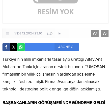
A
A
+
-
08.12.2024 23:10
0
ABONE OL
Türkiye’nin milli imkanlarla tasarlayıp ürettiği Altay Ana
Muharebe Tankı için aranan destek bulundu. TUMOSAN
firmasının bir yıllık çalışmasının ardından sözleşme
karşılıklı fesh edilmişti. Firma, Avusturya’dan alınacak
teknoloji desteğine politik engel geldiğini açıklamıştı.
BAŞBAKANLARIN GÖRÜŞMESİNDE GÜNDEME GELDİ