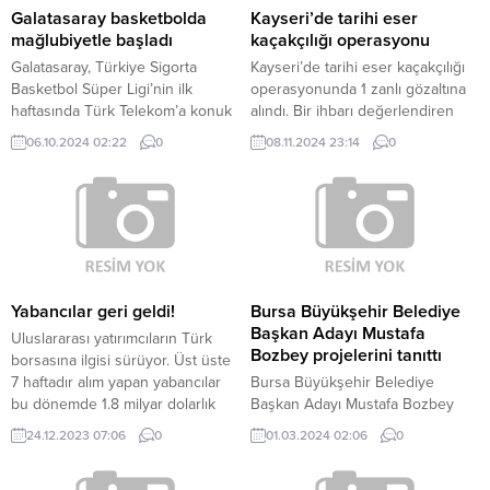
Galatasaray basketbolda
Kayseri’de tarihi eser
mağlubiyetle başladı
kaçakçılığı operasyonu
Galatasaray, Türkiye Sigorta
Kayseri’de tarihi eser kaçakçılığı
Basketbol Süper Ligi’nin ilk
operasyonunda 1 zanlı gözaltına
haftasında Türk Telekom’a konuk
alındı. Bir ihbarı değerlendiren
oldu. İki takımın da hücumda
Kayseri Emniyet
06.10.2024 02:22
0
08.11.2024 23:14
0
zorlanarak başladığı maçın ilk 5
MüdürlüğüKaçakçılık ve Organize
dakikasını Sarı Kırmızılılar 10-7
Suçlarla Mücadele Şube
önde geçti. Çeyreğin sonunda
Müdürlüğü ekipleri operasyon
farkı çift hanelere çıkaran sarı-
düzenledi. H.Y’nin (56) gözaltına
kırmızılılar, ilk periyodu 22-11
alındığı operasyonda 3 toplu
üstün tamamladı. DEVREYE
tabanca, çeşitli dönemlere ait 6
G.SARAY ÖNDE GİRDİ İkinci
tablo, ahşap süslemeli 2 eser ve 1
çeyreğe pota altından basketlerle
metal kılıç ele geçirildi.
Yabancılar geri geldi!
Bursa Büyükşehir Belediye
başlayan sarı-kırmızılılar,...
Operasyonda ele geçirilen...
Başkan Adayı Mustafa
Uluslararası yatırımcıların Türk
Bozbey projelerini tanıttı
borsasına ilgisi sürüyor. Üst üste
7 haftadır alım yapan yabancılar
Bursa Büyükşehir Belediye
bu dönemde 1.8 milyar dolarlık
Başkan Adayı Mustafa Bozbey
hisse aldı. Borsada yüzde 27.4’e
projelerini tanıttı Bozbey: "Benim
24.12.2023 07:06
0
01.03.2024 02:06
0
gerileyen yabancı payı şimdilerde
mega projem umutlu, mutlu
yüzde 38’e yükseldi. Yabancı
çocuklar için kenti yeniden inşa