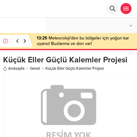
°C
ANKARA
PARÇALI BULUTLU
13:25
Meteoroloji’den bu bölgeler için yoğun kar
uyarısı! Buzlanma ve don var!
Küçük Eller Güçlü Kalemler Projesi
Anasayfa
Genel
Küçük Eller Güçlü Kalemler Projesi