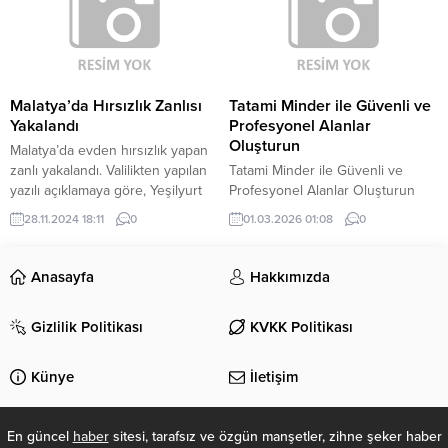
yatırımcılar, Türkiye ...
etmektir" CHP Bursa Büyükşehir
Belediye Başkan Adayı Mustafa
Bozbey, projelerini anlattı.
Malatya’da Hırsızlık Zanlısı
Tatami Minder ile Güvenli ve
Yakalandı
Profesyonel Alanlar
Oluşturun
Malatya’da evden hırsızlık yapan
zanlı yakalandı. Valilikten yapılan
Tatami Minder ile Güvenli ve
yazılı açıklamaya göre, Yeşilyurt
Profesyonel Alanlar Oluşturun
ilçesine bağlı Molla Kasım
Tatami minder, darbe emici yapısı
28.11.2024 18:11
0
01.03.2026 01:08
0
Mahallesinde 24 Kasımda
ve modüler tasarımı sayesinde
meydana gelen evden hırsızlık
hem çocuklar hem de yetişkinler
olayının zanlısının yakalanmasına
için güvenli bir zemin çözümü
Anasayfa
Hakkımızda
yönelik Asayiş Şube Müdürlüğü
sunar. Özellikle anaokulları,
ekiplerince çalışma başlatıldı.
kreşler, spor salonları ve ev içi
Gizlilik Politikası
KVKK Politikası
Kimliği tespit edilen şüpheli F.D.
oyun alanlarında tercih edilen
gerçekleştirilen operasyonla
tatami minder sistemleri, güvenlik
yakalandı. Zanlının ikametinde
ve konforu bir arada sağlar.
Künye
İletişim
yapılan aramada çalınan ziynet
Günümüzde...
eşyalar ile 12...
En güncel
haber
sitesi, tarafsız ve özgün manşetler, zihne şeker haber