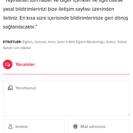
“Yayınlanan tüm haber ve diğer içerikler ile ilgili olarak
yasal bildirimlerinizi bize iletişim sayfası üzerinden
iletiniz. En kısa süre içerisinde bildirimlerinize geri dönüş
sağlanılacaktır.”
ETİKETLER:
Eğitim
,
Güncel
,
İzmir
,
İzmir İl Milli Eğitim Müdürlüğü
,
Kültür
,
Kültür
Sanat
,
son dakika
Yorumlar