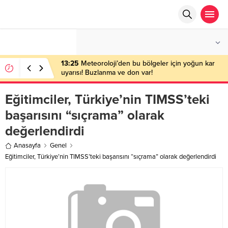
°C
ANKARA
PARÇALI BULUTLU
13:25
Meteoroloji’den bu bölgeler için yoğun kar
uyarısı! Buzlanma ve don var!
Eğitimciler, Türkiye’nin TIMSS’teki
başarısını “sıçrama” olarak
değerlendirdi
Anasayfa
Genel
Eğitimciler, Türkiye’nin TIMSS’teki başarısını “sıçrama” olarak değerlendirdi