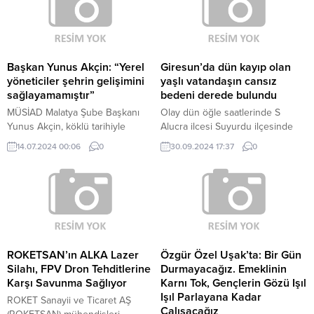
Başkan Yunus Akçin: “Yerel
Giresun’da dün kayıp olan
yöneticiler şehrin gelişimini
yaşlı vatandaşın cansız
sağlayamamıştır”
bedeni derede bulundu
MÜSİAD Malatya Şube Başkanı
Olay dün öğle saatlerinde S
Yunus Akçin, köklü tarihiyle
Alucra ilcesi Suyurdu ilçesinde
önemli bir kültürel ve sosyal
yaşandı. Evden armut toplamak
14.07.2024 00:06
0
30.09.2024 17:37
0
mirasa sahip Malatya'nın yıllardır
için ayrılan 72 yaşındaki Ali
ekonomik gelişim noktasında
Keskin, eve dönmeyince yakınları
önemli bir mesafe
durumu Jandarmaya bildirdi. İhbar
kaydedemediğini belirterek
üzerine Jandarma ve AFAD
"Malatya, bu anlamda büyük
ekipleri bölgede arama çalışması
talihsizlik yaşamış, son 20 yılda
başlattı. Yapılan çalışmalar
görev alan yerel yöneticiler ve...
sonucunda, Keskin’in cansız
bedeni köye yaklaşık 600 metre
ROKETSAN’ın ALKA Lazer
Özgür Özel Uşak’ta: Bir Gün
mesafedeki Moran Çayı içerisinde
Silahı, FPV Dron Tehditlerine
Durmayacağız. Emeklinin
bulundu....
Karşı Savunma Sağlıyor
Karnı Tok, Gençlerin Gözü Işıl
Işıl Parlayana Kadar
ROKET Sanayii ve Ticaret AŞ
Çalışacağız