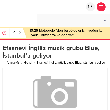
°C
ANKARA
AÇIK
13:25
Meteoroloji’den bu bölgeler için yoğun kar
uyarısı! Buzlanma ve don var!
Efsanevi İngiliz müzik grubu Blue,
İstanbul’a geliyor
Anasayfa
Genel
Efsanevi İngiliz müzik grubu Blue, İstanbul’a geliyor