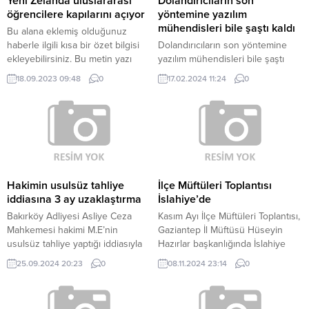
Yeni Zelanda uluslararası
Dolandırıcıların son
öğrencilere kapılarını açıyor
yöntemine yazılım
mühendisleri bile şaştı kaldı
Bu alana eklemiş olduğunuz
haberle ilgili kısa bir özet bilgisi
Dolandırıcıların son yöntemine
ekleyebilirsiniz. Bu metin yazı
yazılım mühendisleri bile şaştı
düzenleme sayfasında “Özet”
kaldı Ünlülerin sesini yapay zeka
18.09.2023 09:48
0
17.02.2024 11:24
0
bölümünden eklenebilir. Özet
ile taklit edip, dijital platformlara
eklenmişse başlık altında kalın
verdikleri reklamlarla vurgun
olarak bu şekilde gösterilir,
yapıyorlar Yazılım mühendisi Doç.
eklenmemişse bu alan boş kalır.
Dr. Mehmet Zeki Konyar: "Bazen
biz bile şaşırıyoruz.
Hakimin usulsüz tahliye
İlçe Müftüleri Toplantısı
iddiasına 3 ay uzaklaştırma
İslahiye’de
Bakırköy Adliyesi Asliye Ceza
Kasım Ayı İlçe Müftüleri Toplantısı,
Mahkemesi hakimi M.E’nin
Gaziantep İl Müftüsü Hüseyin
usulsüz tahliye yaptığı iddiasıyla
Hazırlar başkanlığında İslahiye
soruşturma başlatıldı. Soruşturma
ilçesinde yapıldı. İslahiye Ticaret
25.09.2024 20:23
0
08.11.2024 23:14
0
kapsamında müfettiş
Odası Toplantı Salonunda
görevlendirildi. Soruşturmada
gerçekleştirilen toplantıda
hakimin bir şüpheli aracılığıyla
gündemde dair konular