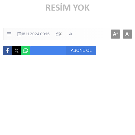
A
A
+
-
18.11.2024 00:16
0
ABONE OL