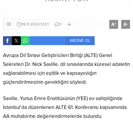
A
A
+
-
09.11.2024 13:51
0
ABONE OL
Avrupa Dil Sınavı Geliştiricileri Birliği (ALTE) Genel
Sekreteri Dr. Nick Saville, dil sınavlarında küresel adaletin
sağlanabilmesi için eşitlik ve kapsayıcılığın
güçlendirilmesinin gerektiğini söyledi.
Saville, Yunus Emre Enstitüsünün (YEE) ev sahipliğinde
İstanbul’da düzenlenen ALTE 61. Konferansı kapsamında
AA muhabirine değerlendirmelerde bulundu.