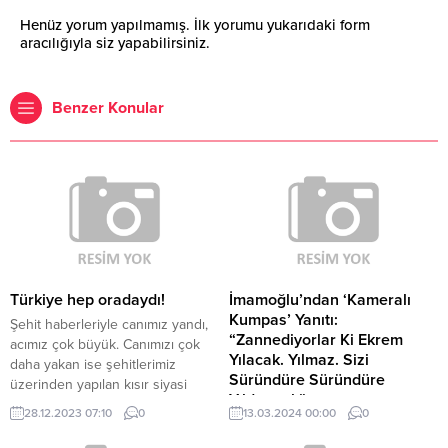
Henüz yorum yapılmamış. İlk yorumu yukarıdaki form
aracılığıyla siz yapabilirsiniz.
Benzer Konular
Türkiye hep oradaydı!
İmamoğlu’ndan ‘Kameralı
Kumpas’ Yanıtı:
Şehit haberleriyle canımız yandı,
“Zannediyorlar Ki Ekrem
acımız çok büyük. Canımızı çok
Yılacak. Yılmaz. Sizi
daha yakan ise şehitlerimiz
Süründüre Süründüre
üzerinden yapılan kısır siyasi
Yıldıracak”
tartışmalar, polemikler... Hele de
28.12.2023 07:10
0
13.03.2024 00:00
0
sosyal medya mecralarındaki
İstanbul Büyükşehir Belediyesi
haddini aşan paylaşımlar,
(İBB) iştiraki İSTAÇ, kentte AB