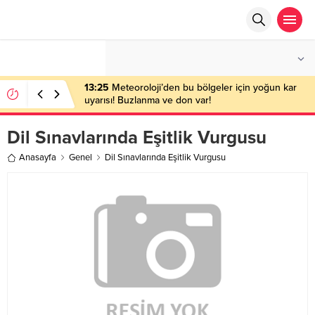
°C
ANKARA
PARÇALI BULUTLU
13:25
Meteoroloji’den bu bölgeler için yoğun kar
uyarısı! Buzlanma ve don var!
Dil Sınavlarında Eşitlik Vurgusu
Anasayfa
Genel
Dil Sınavlarında Eşitlik Vurgusu