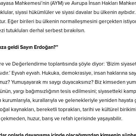
ayasa Mahkemesi’nin (AYM) ve Avrupa İnsan Hakları Mahkemes
lar, siyasi hükümlüler ve siyasi davalar bu ülkenin ayıbıdır. 
ktur. Eğer birileri bu ülkenin normalleşmesini gerçekten istiy
i tutukluları derhal serbest bırakılsın.
ıza geldi Sayın Erdoğan?”
re ve Değerlendirme toplantısında şöyle diyor: ‘Bizim siyas
dır.’ Eyvah eyvah. Hukuka, demokrasiye, insan haklarına say
uz? Yumuşayarak mı saygı duyacaksınız? Biz kimseden yum
nün, yargı bağımsızlığının tesis edilmesini; siyasetteki kamp
urumlarıyla, kurallarıyla ve gelenekleriyle yeniden hayata ge
oğal kaynakları, bereketli toprakları, tarihi ve kültürel biriki
ekmeden, huzur, barış ve refah içerisinde yaşayabilir.
kadar onlarla dayanışma içinde olacağımızdan kimsenin şüphe