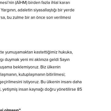
i’nin (AİHM) birden fazla ihlal kararı
Yargının, adaletin siyasallaştığı bir yerde
orsa, bu zulme bir an önce son verilmesi
ette yumuşamaktan kastettiğimiz hukuka,
gı duymak yeni mi aklınıza geldi Sayın
uşama beklemiyoruz. Biz ülkenin
laşmanın, kutuplaşmanın bitirilmesi;
çirilmesini istiyoruz. Bu ülkenin insanı daha
mi, yetişmiş insan kaynağı doğru yönetilirse 85
si olmasın”