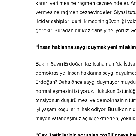
kararı verilmesine rağmen cezaevindeler. An
vermesine rağmen cezaevindeler. Siyasi tutuklu
iktidar sahipleri dahil kimsenin güvenliği yo
gerekir. Buradan bir kez daha yineliyoruz: Gez
“İnsan haklarına saygı duymak yeni mi aklın
Bakın, Sayın Erdoğan Kızılcahamam’da İstişa
demokrasiye, insan haklarına saygı duyulması
Erdoğan? Daha önce saygı duymuyor muydun
normalleşmesini istiyoruz. Hukukun üstünlüğü
tansiyonun düşürülmesi ve demokrasinin tüm k
iyi yaşam koşullarını hak ediyor. Bu ülkenin d
milyon vatandaşımız açlık çekmeden, yokluk ç
“Çay üreticilerinin sorunları çözülünceye 