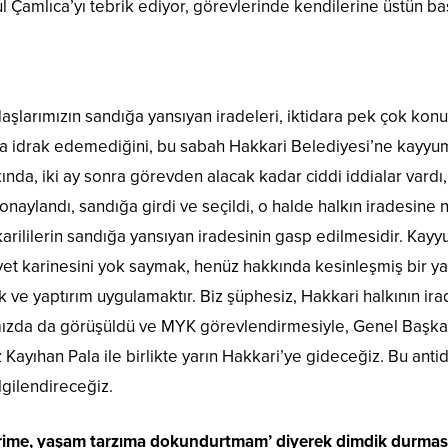
 Çamlıca’yı tebrik ediyor, görevlerinde kendilerine üstün baş
şlarımızın sandığa yansıyan iradeleri, iktidara pek çok kon
ala idrak edemediğini, bu sabah Hakkari Belediyesi’ne kayyum
nda, iki ay sonra görevden alacak kadar ciddi iddialar vardı
naylandı, sandığa girdi ve seçildi, o halde halkın iradesine 
arililerin sandığa yansıyan iradesinin gasp edilmesidir. K
 karinesini yok saymak, henüz hakkında kesinleşmiş bir yar
ve yaptırım uygulamaktır. Biz şüphesiz, Hakkari halkının ira
mızda da görüşüldü ve MYK görevlendirmesiyle, Genel Başka
iz Kayıhan Pala ile birlikte yarın Hakkari’ye gideceğiz. Bu an
gilendireceğiz.
lerime, yaşam tarzıma dokundurtmam’ diyerek dimdik durması