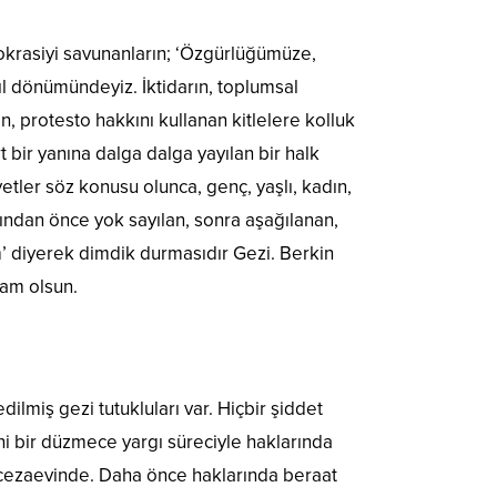
okrasiyi savunanların; ‘Özgürlüğümüze,
ıl dönümündeyiz. İktidarın, toplumsal
, protesto hakkını kullanan kitlelere kolluk
 bir yanına dalga dalga yayılan bir halk
yetler söz konusu olunca, genç, yaşlı, kadın,
fından önce yok sayılan, sonra aşağılanan,
’ diyerek dimdik durmasıdır Gezi. Berkin
lam olsun.
lmiş gezi tutukluları var. Hiçbir şiddet
 bir düzmece yargı süreciyle haklarında
 cezaevinde. Daha önce haklarında beraat