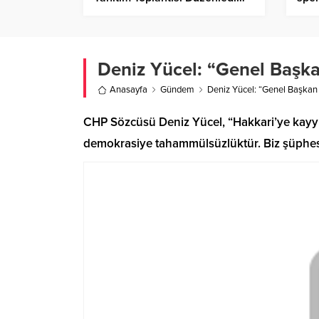
“Yapacağımız Projeler Tam 1
Milyon 474 Bin 718 Metrekare
Yer Tutuyor”
Deniz Yücel: “Genel Başkan
Anasayfa
Gündem
Deniz Yücel: “Genel Başkan Y
CHP Sözcüsü Deniz Yücel, “Hakkari’ye kayyu
demokrasiye tahammülsüzlüktür. Biz şüphesiz