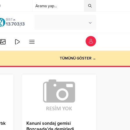
M
BIST
°C
ANKARA
13.703,13
AZ BULUTLU
TÜMÜNÜ GÖSTER →
tık
Kanuni sondaj gemisi
Bozcaada’da demirledi