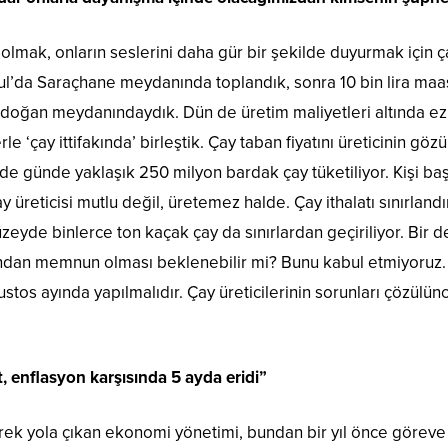
olmak, onların seslerini daha gür bir şekilde duyurmak için
bul’da Saraçhane meydanında toplandık, sonra 10 bin lira maa
oğan meydanındaydık. Dün de üretim maliyetleri altında ezil
le ‘çay ittifakında’ birleştik. Çay taban fiyatını üreticinin g
de günde yaklaşık 250 milyon bardak çay tüketiliyor. Kişi baş
 üreticisi mutlu değil, üretemez halde. Çay ithalatı sınırland
yde binlerce ton kaçak çay da sınırlardan geçiriliyor. Bir de 
bundan memnun olması beklenebilir mi? Bunu kabul etmiyoruz. Y
tos ayında yapılmalıdır. Çay üreticilerinin sorunları çözülü
, enflasyon karşısında 5 ayda eridi”
k yola çıkan ekonomi yönetimi, bundan bir yıl önce göreve g