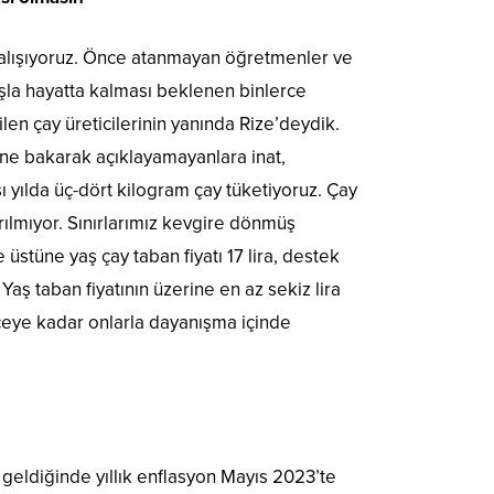
 çalışıyoruz. Önce atanmayan öğretmenler ve
şla hayatta kalması beklenen binlerce
en çay üreticilerinin yanında Rize’deydik.
özüne bakarak açıklayamayanlara inat,
ı yılda üç-dört kilogram çay tüketiyoruz. Çay
ırılmıyor. Sınırlarımız kevgire dönmüş
üstüne yaş çay taban fiyatı 17 lira, destek
aş taban fiyatının üzerine en az sekiz lira
nceye kadar onlarla dayanışma içinde
eldiğinde yıllık enflasyon Mayıs 2023’te