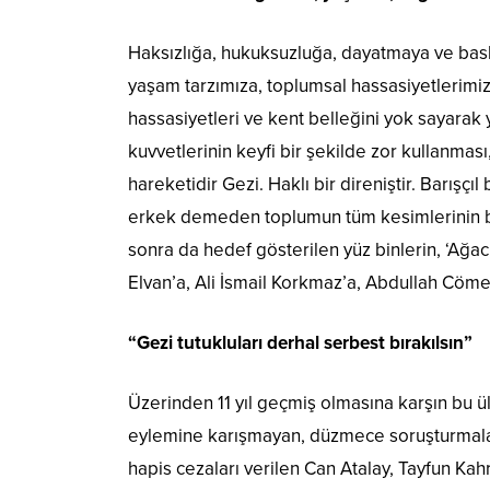
Haksızlığa, hukuksuzluğa, dayatmaya ve bask
yaşam tarzımıza, toplumsal hassasiyetlerimiz
hassasiyetleri ve kent belleğini yok sayarak
kuvvetlerinin keyfi bir şekilde zor kullanmas
hareketidir Gezi. Haklı bir direniştir. Barışç
erkek demeden toplumun tüm kesimlerinin bir a
sonra da hedef gösterilen yüz binlerin, ‘Ağ
Elvan’a, Ali İsmail Korkmaz’a, Abdullah Cöme
“Gezi tutukluları derhal serbest bırakılsın”
Üzerinden 11 yıl geçmiş olmasına karşın bu ül
eylemine karışmayan, düzmece soruşturmalar
hapis cezaları verilen Can Atalay, Tayfun 