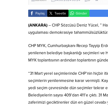
Gündem
04.06.2024 00:24
0
Paylaş
Tweetle
Gönder
(ANKARA)
– CHP Sözcüsü Deniz Yücel, ” Hakk
uygulaması demokrasiye tahammülsüzlüktür. Bi
CHP MYK, Cumhurbaşkanı Recep Tayyip Erdoğan
yenilenen belediye başkanlığı seçimleri ve 
MYK toplantısının ardından toplantının gündem
“31 Mart yerel seçimlerinde CHP’nin hiçbir it
seçimlerin yenilenmesine karar vermişti. Kay
yedi seçim çevresinde dün seçimler tekrar ed
Belediyelerin sayısı 409’dan 411’e çıktı. 31 Ma
zaferimizi geciktirenler dün en güzel cevabı 