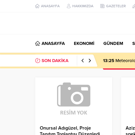
ANASAYFA
HAKKIMIZDA
GAZETELER
ANASAYFA
EKONOMİ
GÜNDEM
S
SON DAKİKA
13:25
Meteoroloj
Onursal Adıgüzel, Proje
Aziz
Tanıtım Toplantısı Düzenledi…
spek