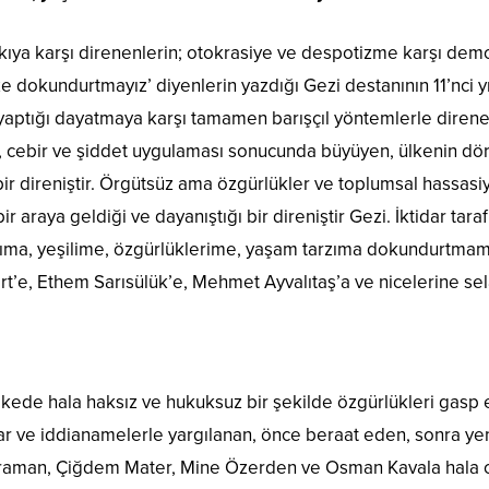
ıya karşı direnenlerin; otokrasiye ve despotizme karşı dem
e dokundurtmayız’ diyenlerin yazdığı Gezi destanının 11’nci y
 yaptığı dayatmaya karşı tamamen barışçıl yöntemlerle direnen
ı, cebir ve şiddet uygulaması sonucunda büyüyen, ülkenin dört
ıl bir direniştir. Örgütsüz ama özgürlükler ve toplumsal hassasi
raya geldiği ve dayanıştığı bir direniştir Gezi. İktidar tara
acıma, yeşilime, özgürlüklerime, yaşam tarzıma dokundurtmam
rt’e, Ethem Sarısülük’e, Mehmet Ayvalıtaş’a ve nicelerine se
kede hala haksız ve hukuksuz bir şekilde özgürlükleri gasp edi
 ve iddianamelerle yargılanan, önce beraat eden, sonra yeni
Kahraman, Çiğdem Mater, Mine Özerden ve Osman Kavala hala