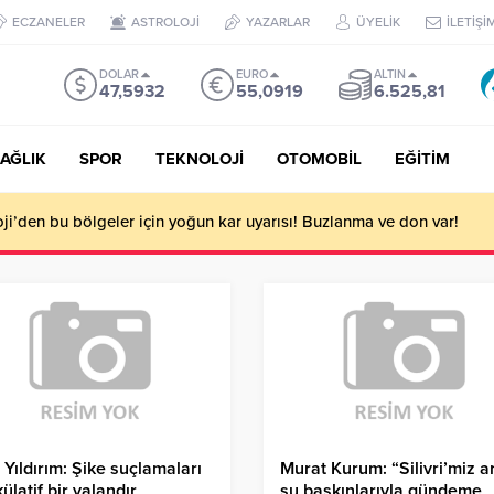
ECZANELER
ASTROLOJİ
YAZARLAR
ÜYELİK
İLETİŞİ
DOLAR
EURO
ALTIN
47,5932
55,0919
6.525,81
AĞLIK
SPOR
TEKNOLOJİ
OTOMOBİL
EĞİTİM
i’den bu bölgeler için yoğun kar uyarısı! Buzlanma ve don var!
 Yıldırım: Şike suçlamaları
Murat Kurum: “Silivri’miz ar
ülatif bir yalandır
su baskınlarıyla gündeme