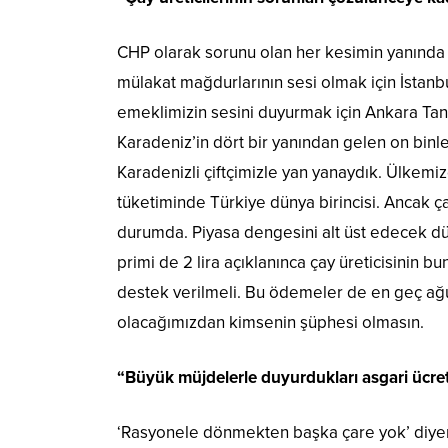
CHP olarak sorunu olan her kesimin yanında 
mülakat mağdurlarının sesi olmak için İstan
emeklimizin sesini duyurmak için Ankara Tand
Karadeniz’in dört bir yanından gelen on binler
Karadenizli çiftçimizle yan yanaydık. Ülkemiz
tüketiminde Türkiye dünya birincisi. Ancak çay
durumda. Piyasa dengesini alt üst edecek düze
primi de 2 lira açıklanınca çay üreticisinin 
destek verilmeli. Bu ödemeler de en geç ağus
olacağımızdan kimsenin şüphesi olmasın.
“Büyük müjdelerle duyurdukları asgari ücret
‘Rasyonele dönmekten başka çare yok’ diyere