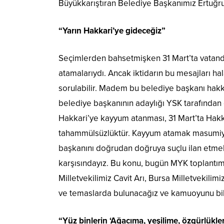
Büyükkarıştıran Belediye Başkanımız Ertuğrul
“Yarın Hakkari’ye gideceğiz”
Seçimlerden bahsetmişken 31 Mart’ta vatanda
atamalarıydı. Ancak iktidarın bu mesajları h
sorulabilir. Madem bu belediye başkanı hakkı
belediye başkanının adaylığı YSK tarafından o
Hakkari’ye kayyum atanması, 31 Mart’ta Hakk
tahammülsüzlüktür. Kayyum atamak masumiyet
başkanını doğrudan doğruya suçlu ilan etmek 
karşısındayız. Bu konu, bugün MYK toplantı
Milletvekilimiz Cavit Arı, Bursa Milletvekilim
ve temaslarda bulunacağız ve kamuoyunu bil
“Yüz binlerin ‘Ağacıma, yeşilime, özgürlük