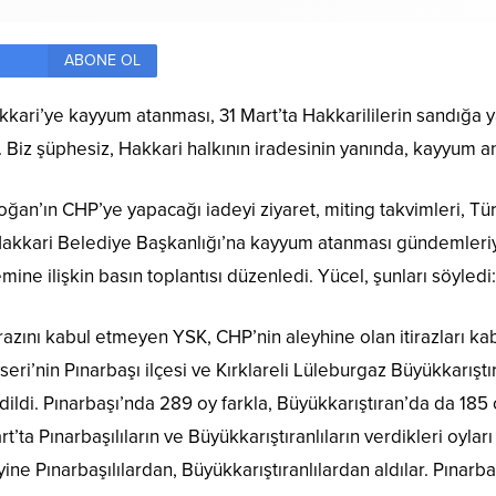
ABONE OL
ari’ye kayyum atanması, 31 Mart’ta Hakkarililerin sandığa y
z şüphesiz, Hakkari halkının iradesinin yanında, kayyum anl
’ın CHP’ye yapacağı iadeyi ziyaret, miting takvimleri, Türki
Hakkari Belediye Başkanlığı’na kayyum atanması gündemleriy
ine ilişkin basın toplantısı düzenledi. Yücel, şunları söyledi:
irazını kabul etmeyen YSK, CHP’nin aleyhine olan itirazları ka
seri’nin Pınarbaşı ilçesi ve Kırklareli Lüleburgaz Büyükkarış
ildi. Pınarbaşı’nda 289 oy farkla, Büyükkarıştıran’da da 185 
rt’ta Pınarbaşılıların ve Büyükkarıştıranlıların verdikleri oyl
yine Pınarbaşılılardan, Büyükkarıştıranlılardan aldılar. Pına