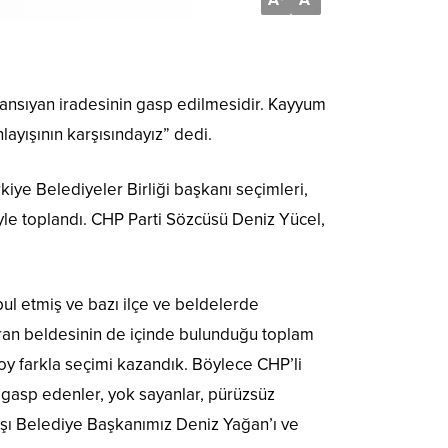
A
A
ansıyan iradesinin gasp edilmesidir. Kayyum
ayışının karşısındayız” dedi.
ye Belediyeler Birliği başkanı seçimleri,
le toplandı. CHP Parti Sözcüsü Deniz Yücel,
bul etmiş ve bazı ilçe ve beldelerde
tıran beldesinin de içinde bulunduğu toplam
oy farkla seçimi kazandık. Böylece CHP’li
arı gasp edenler, yok sayanlar, pürüzsüz
rbaşı Belediye Başkanımız Deniz Yağan’ı ve