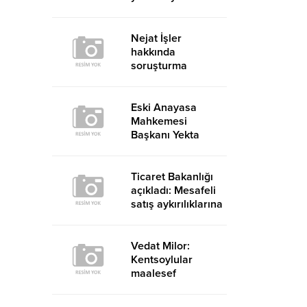
karşılayacak?
Nejat İşler
hakkında
soruşturma
Eski Anayasa
Mahkemesi
Başkanı Yekta
Güngör Özden:
Yargıçlar siyasal
iktidara güvenerek
Ticaret Bakanlığı
böyle kararlar
açıkladı: Mesafeli
alıyor
satış aykırılıklarına
216 milyon 68 bin
TL ceza
Vedat Milor:
Kentsoylular
maalesef
menemen
hadisesini hiçbir