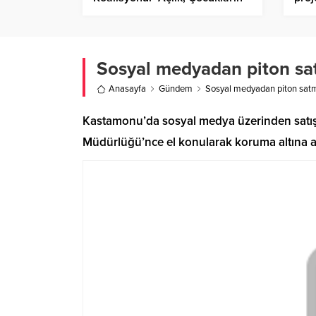
Eğitim Görmesine Engel
heye
Olmamalı. Çocuklar Okulda Aç
Kalmamalı”
Sosyal medyadan piton satm
Anasayfa
Gündem
Sosyal medyadan piton satma
Kastamonu’da sosyal medya üzerinden satışı 
Müdürlüğü’nce el konularak koruma altına al