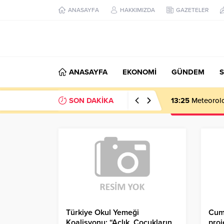
ANASAYFA
HAKKIMIZDA
GAZETELER
ANASAYFA
EKONOMİ
GÜNDEM
S
SON DAKİKA
13:25
Meteoroloj
Türkiye Okul Yemeği
Cumh
Koalisyonu: “Açlık, Çocukların
proj