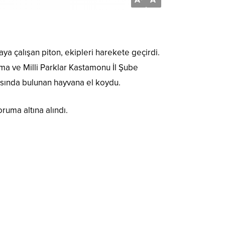
A
A
 çalışan piton, ekipleri harekete geçirdi.
a ve Milli Parklar Kastamonu İl Şube
rasında bulunan hayvana el koydu.
oruma altına alındı.