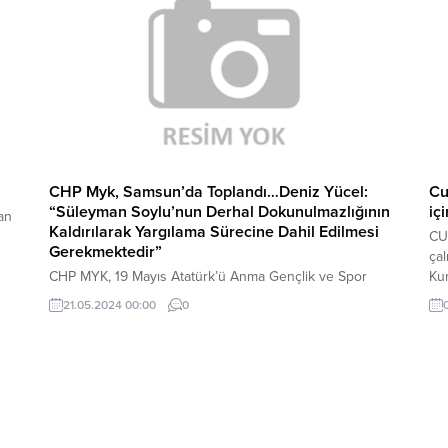
yönetimle yerel yönetim el ele vermezse o şehre
ka
herhangi...
CHP Myk, Samsun’da Toplandı…Deniz Yücel:
Cu
“Süleyman Soylu’nun Derhal Dokunulmazlığının
iç
an
Kaldırılarak Yargılama Sürecine Dahil Edilmesi
CU
Gerekmektedir”
çal
CHP MYK, 19 Mayıs Atatürk’ü Anma Gençlik ve Spor
Kur
Bayramı dolayısıyla Genel Başkan Özgür Özel
izi
21.05.2024 00:00
0
başkanlığında, Samsun’da toplandı. Parti Sözcüsü Deniz
Yücel, Ayhan Bora Kaplan soruşturmasıyla ilgili “Bu
olayların en kilit isimlerinden biri de bizim ‘suç işleri
bakanı’ olarak nitelediğimiz Süleyman Soylu'dur.
Süleyman Soylu’nun derhal dokunulmazlığının
kaldırılarak yargılama sürecine dahil...