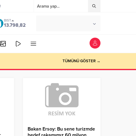
M
BIST
°C
ANKARA
13.798,82
AZ BULUTLU
TÜMÜNÜ GÖSTER →
Bakan Ersoy: Bu sene turizmde
r
hedef rakamımız 60 milyon