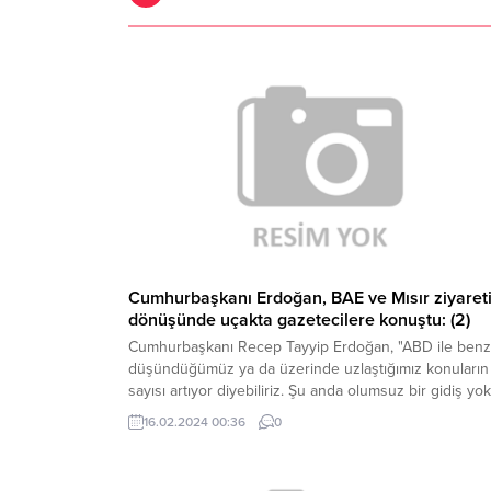
Cumhurbaşkanı Erdoğan, BAE ve Mısır ziyaret
dönüşünde uçakta gazetecilere konuştu: (2)
Cumhurbaşkanı Recep Tayyip Erdoğan, "ABD ile benz
düşündüğümüz ya da üzerinde uzlaştığımız konuların
sayısı artıyor diyebiliriz. Şu anda olumsuz bir gidiş yok
tam aksine olumlu bir gelişme var." ifadelerini kullandı.
16.02.2024 00:36
0