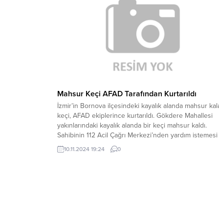
Mahsur Keçi AFAD Tarafından Kurtarıldı
İzmir’in Bornova ilçesindeki kayalık alanda mahsur kal
keçi, AFAD ekiplerince kurtarıldı. Gökdere Mahallesi
yakınlarındaki kayalık alanda bir keçi mahsur kaldı.
Sahibinin 112 Acil Çağrı Merkezi’nden yardım istemesi
üzerine olay yerine AFAD ekipleri sevk edildi. Dağcı
10.11.2024 19:24
0
ipleriyle yamaçta sistem kuran ekipler, keçinin mahsur
kaldığı alana ulaştı. AFAD ekipleri yaklaşık 2 saat...