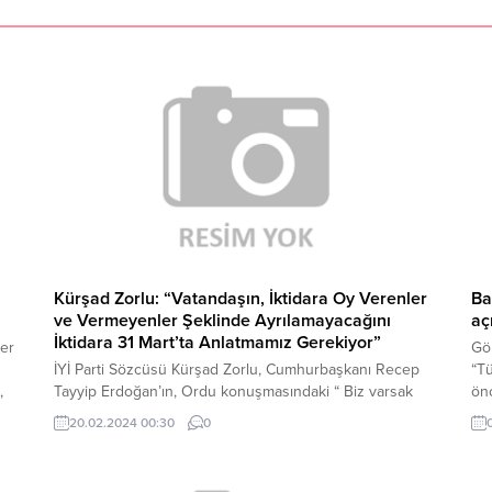
i
Kürşad Zorlu: “Vatandaşın, İktidara Oy Verenler
Ba
ve Vermeyenler Şeklinde Ayrılamayacağını
aç
İktidara 31 Mart’ta Anlatmamız Gerekiyor”
er
Gök
İYİ Parti Sözcüsü Kürşad Zorlu, Cumhurbaşkanı Recep
“Tü
,
Tayyip Erdoğan’ın, Ordu konuşmasındaki “ Biz varsak
önc
doğal gaz var, biz yoksak doğalgaz yok” sözlerini
ett
20.02.2024 00:30
0
eleştirerek, “Muhalefette olmayı bir tarafa bırakın,
Erd
nereden bakarsanız bakın kabul edilemeyeceğimiz bir
iz 
açıklama bu. Günler öncesinde de Hatay’da, ‘Merkezi
yol