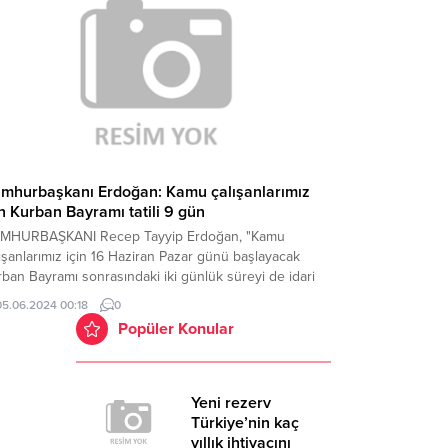
demeden mahalle...
mhurbaşkanı Erdoğan: Kamu çalışanlarımız
in Kurban Bayramı tatili 9 gün
MHURBAŞKANI Recep Tayyip Erdoğan, "Kamu
ışanlarımız için 16 Haziran Pazar günü başlayacak
ban Bayramı sonrasındaki iki günlük süreyi de idari
n kapsamına aldık.
05.06.2024 00:18
0
Popüler Konular
Yeni rezerv
Türkiye’nin kaç
yıllık ihtiyacını