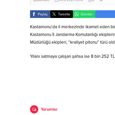
Gündem
24.12.2023 00:41
0
Paylaş
Tweetle
Gönder
Kastamonu’da il merkezinde ikamet eden bir 
Kastamonu İl Jandarma Komutanlığı ekiplerin
Müdürlüğü ekipleri, “kraliyet pitonu” türü o
Yılanı satmaya çalışan şahsa ise 8 bin 252 TL 
Yorumlar