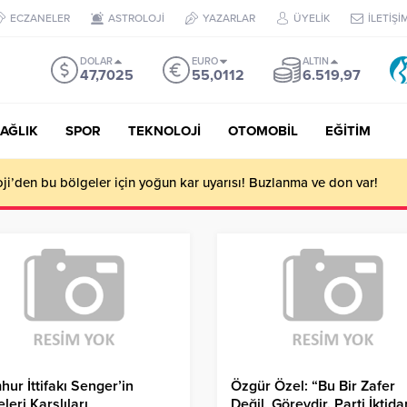
ECZANELER
ASTROLOJİ
YAZARLAR
ÜYELİK
İLETİŞİ
DOLAR
EURO
ALTIN
47,7025
55,0112
6.519,97
AĞLIK
SPOR
TEKNOLOJİ
OTOMOBİL
EĞİTİM
i’den bu bölgeler için yoğun kar uyarısı! Buzlanma ve don var!
ur İttifakı Senger’in
Özgür Özel: “Bu Bir Zafer
eleri Karslıları
Değil, Görevdir. Parti İktida