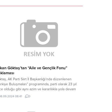
kan Göktaş’tan “Aile ve Gençlik Fonu”
ıklaması
taş, AK Parti Siirt İl Başkanlığı’nda düzenlenen
rkiye Buluşmaları” programında, parti olarak 23 yıl
e olduğu gibi aynı azim ve kararlılıkla yola devam
iklerini belirtti. Cumhurbaşkanı Recep Tayyip
08.09.2024 08:41
0
oğan’ın liderliğinde, Türkiye’nin yarınlarına güzel bir
bırakmak için yürüdüklerini ifade eden Göktaş, “Bu
u, kadın kollarımızdan gençlik kollarımıza, ana