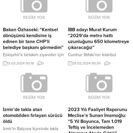
söylediklerine sert sözlerle cevap
dönecek ülkemiz. Bunun planını
vermişti. Ünlü şovmen, dün
programını yapmış durumdayız.''
katıldığı bir programda Ilıcalı ile
dedi.
polemiğini devam ettirdi. Başka
hiçbir yapımcının Ilıcalı'nın mal
Bakan Özhaseki: “Kentsel
İBB adayı Murat Kurum
varlığına sahip olmadığını
dönüşümü kendisine iş
“2029’da metro hattı
söyleyen Erbil,...
edinen bir tane CHP’li
uzunluğunu 650 kilometreye
belediye başkanı görmedim”
çıkaracağız”
Eskişehir'e birtakım ziyaretler için
Cumhur İttifakı'nın İstanbul
gelen Çevre, Şehircilik ve İklim
Büyükşehir Belediye Başkan
13.03.2024 00:18
0
28.02.2024 00:30
0
Değişikliği Bakanı Mehmet
Adayı Murat Kurum ulaşım
Özhaseki, "Ben şu ana kadar
projelerini açıkladı.
kentsel dönüşümü kendisine iş
edinen bir tane CHP'li belediye
başkanı görmedim" dedi.
İzmir’de takla atan
2023 Yılı Faaliyet Raporunu
otomobilden fırlayan sürücü
Meclise’e Sunan İmamoğlu:
öldü
“5 Yıl Boyunca, Tam 1.019
Teftiş ve İncelemeden
İzmir’in Balçova ilçesinde takla