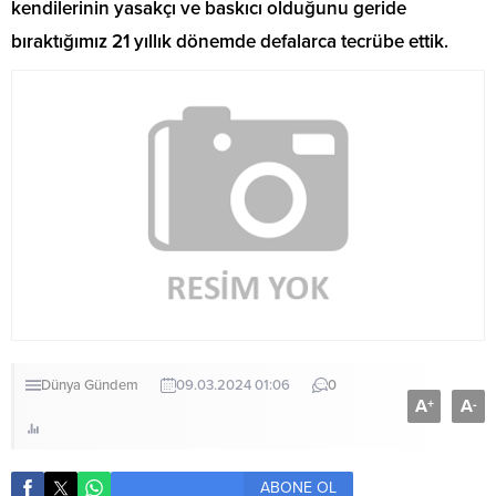
kendilerinin yasakçı ve baskıcı olduğunu geride
bıraktığımız 21 yıllık dönemde defalarca tecrübe ettik.
Dünya
Gündem
09.03.2024 01:06
0
A
A
+
-
ABONE OL