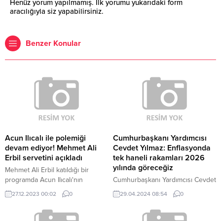
Henüz yorum yapılmamış. İlk yorumu yukarıdaki form
aracılığıyla siz yapabilirsiniz.
Benzer Konular
Acun Ilıcalı ile polemiği
Cumhurbaşkanı Yardımcısı
devam ediyor! Mehmet Ali
Cevdet Yılmaz: Enflasyonda
Erbil servetini açıkladı
tek haneli rakamları 2026
yılında göreceğiz
Mehmet Ali Erbil katıldığı bir
programda Acun Ilıcalı'nın
Cumhurbaşkanı Yardımcısı Cevdet
muhabirlikten kanal sahibi olmaya
Yılmaz, enflasyonla mücadeleye
27.12.2023 00:02
0
29.04.2024 08:54
0
nasıl bu kadar hızlı geldiğini
ilişkin, ''Gelecek yıl yüzde 20'nin
sorguladığı açıklamalarıyla çok
altını hedefliyoruz, 2026'da ise
konuşulmuştu. Ilıcalı ise Erbil'in
tek haneli rakamlara yeniden