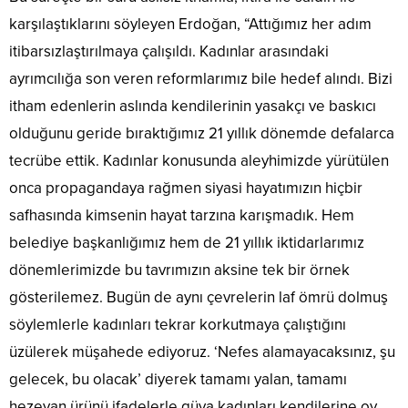
karşılaştıklarını söyleyen Erdoğan, “Attığımız her adım
itibarsızlaştırılmaya çalışıldı. Kadınlar arasındaki
ayrımcılığa son veren reformlarımız bile hedef alındı. Bizi
itham edenlerin aslında kendilerinin yasakçı ve baskıcı
olduğunu geride bıraktığımız 21 yıllık dönemde defalarca
tecrübe ettik. Kadınlar konusunda aleyhimizde yürütülen
onca propagandaya rağmen siyasi hayatımızın hiçbir
safhasında kimsenin hayat tarzına karışmadık. Hem
belediye başkanlığımız hem de 21 yıllık iktidarlarımız
dönemlerimizde bu tavrımızın aksine tek bir örnek
gösterilemez. Bugün de aynı çevrelerin laf ömrü dolmuş
söylemlerle kadınları tekrar korkutmaya çalıştığını
üzülerek müşahede ediyoruz. ‘Nefes alamayacaksınız, şu
gelecek, bu olacak’ diyerek tamamı yalan, tamamı
hezeyan ürünü ifadelerle güya kadınları kendilerine oy