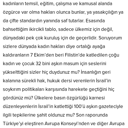
kadınların temsil, eğitim, çalışma ve kamusal alanda
özgürce var olma hakları olunca bunlar, ya yasakçılığın ya
da çifte standardın yanında saf tutarlar. Esasında
bahsettiğim ikircikli tablo, sadece ülkemiz için değil,
dünyadaki pek çok kuruluş için de geçerlidir. Soruyorum
sizlere dünyada kadın hakları diye ortalığı ayağa
kaldıranların 7 Ekim’den beri Filistin’de katledilen çoğu
kadın ve çocuk 32 bini aşkın masum için seslerini
yükselttiğini sizler hiç duydunuz mu? İnsanlığın geri
kalanına sürekli hak, hukuk dersi verenlerin İsrail’in
soykırım politikaları karşısında harekete geçtiğini hiç
gördünüz mü? Ülkelere basın özgürlüğü karnesi
düzenleyenlerin İsrail’in katlettiği 100’ü aşkın gazeteciyle
ilgili tepkilerine şahit oldunuz mu? Son raporunda
Türkiye’yi eleştiren Avrupa Konseyi’nden ve diğer Avrupa