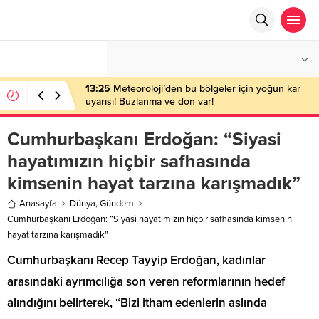
°C
ANKARA
PARÇALI BULUTLU
13:25
Meteoroloji’den bu bölgeler için yoğun kar
uyarısı! Buzlanma ve don var!
Cumhurbaşkanı Erdoğan: “Siyasi
hayatımızın hiçbir safhasında
kimsenin hayat tarzına karışmadık”
Anasayfa
Dünya
,
Gündem
Cumhurbaşkanı Erdoğan: “Siyasi hayatımızın hiçbir safhasında kimsenin
hayat tarzına karışmadık”
Cumhurbaşkanı Recep Tayyip Erdoğan, kadınlar
arasındaki ayrımcılığa son veren reformlarının hedef
alındığını belirterek, “Bizi itham edenlerin aslında