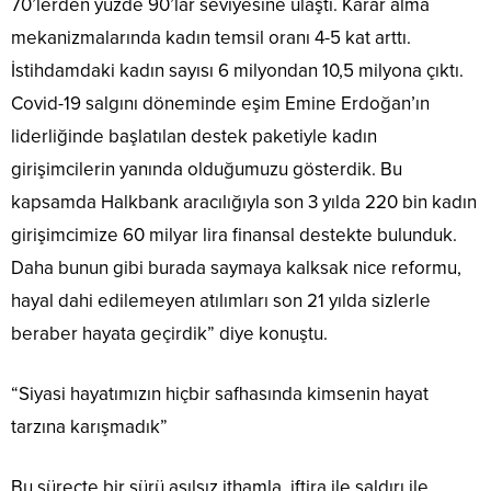
70’lerden yüzde 90’lar seviyesine ulaştı. Karar alma
mekanizmalarında kadın temsil oranı 4-5 kat arttı.
İstihdamdaki kadın sayısı 6 milyondan 10,5 milyona çıktı.
Covid-19 salgını döneminde eşim Emine Erdoğan’ın
liderliğinde başlatılan destek paketiyle kadın
girişimcilerin yanında olduğumuzu gösterdik. Bu
kapsamda Halkbank aracılığıyla son 3 yılda 220 bin kadın
girişimcimize 60 milyar lira finansal destekte bulunduk.
Daha bunun gibi burada saymaya kalksak nice reformu,
hayal dahi edilemeyen atılımları son 21 yılda sizlerle
beraber hayata geçirdik” diye konuştu.
“Siyasi hayatımızın hiçbir safhasında kimsenin hayat
tarzına karışmadık”
Bu süreçte bir sürü asılsız ithamla, iftira ile saldırı ile