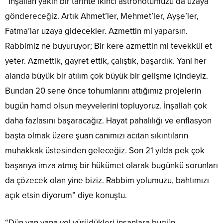
“İnşallah yakın bir tarihte ikinci astronotumuzu da uzaya
göndereceğiz. Artık Ahmet’ler, Mehmet’ler, Ayşe’ler,
Fatma’lar uzaya gidecekler. Azmettin mi yaparsın.
Rabbimiz ne buyuruyor; Bir kere azmettin mi tevekkül et
yeter. Azmettik, gayret ettik, çalıştık, başardık. Yani her
alanda büyük bir atılım çok büyük bir gelişme içindeyiz.
Bundan 20 sene önce tohumlarını attığımız projelerin
bugün hamd olsun meyvelerini topluyoruz. İnşallah çok
daha fazlasını başaracağız. Hayat pahalılığı ve enflasyon
başta olmak üzere şuan canımızı acıtan sıkıntıların
muhakkak üstesinden geleceğiz. Son 21 yılda pek çok
başarıya imza atmış bir hükümet olarak bugünkü sorunları
da çözecek olan yine biziz. Rabbim yolumuzu, bahtımızı
açık etsin diyorum” diye konuştu.
“Dün yan yana yol yürüdükleri insanlara bugün