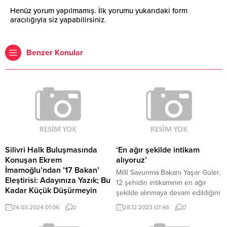
Henüz yorum yapılmamış. İlk yorumu yukarıdaki form
aracılığıyla siz yapabilirsiniz.
Benzer Konular
Silivri Halk Buluşmasında
‘En ağır şekilde intikam
Konuşan Ekrem
alıyoruz’
İmamoğlu’ndan ’17 Bakan’
Millî Savunma Bakanı Yaşar Güler,
Eleştirisi: Adayınıza Yazık; Bu
12 şehidin intikamının en ağır
Kadar Küçük Düşürmeyin
şekilde alınmaya devam edildiğini
İstanbul Büyükşehir Belediye
vurgulayarak, “Irak ve Suriye’nin
24.03.2024 01:06
0
28.12.2023 07:46
0
(İBB) Başkanı Ekrem İmamoğlu,
kuzeyinde toplam 71 hedefe hava
Silivri Halk Buluşması'nda
harekâtı icra ettik.