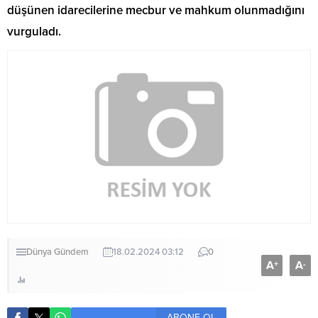
düşünen idarecilerine mecbur ve mahkum olunmadığını
vurguladı.
Dünya
Gündem
18.02.2024 03:12
0
A
A
+
-
ABONE OL