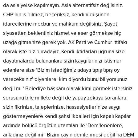
da asla yeise kapılmayın. Asla alternatifsiz değilsiniz.
CHP’nin iş bilmez, beceriksiz, kendini düşünen
idarecilerine mecbur ve mahkum değilsiniz. Şayet
siyasetten beklentiniz hizmet ve eser görmekse hiç
uzağa gitmenize gerek yok. AK Parti ve Cumhur İttifakı
olarak işte biz buradayız. Kendi iktidarları uğruna size
dayatmalarda bulunanlara sizin kaygılarınızı istismar
edenlere size ‘Bizim istediğimiz adaya tıpış tıpış oy
vereceksiniz’ diyenlere; kim diyordu bunu biliyorsunuz
değil mi ‘ Belediye başkanı olarak kimi görmek istersiniz
sorusunu bile millete değil de yapay zekaya soranlara,
sizin fikrinize, taleplerinize, hassasiyetlerinize saygı
göstermeyenlere kendi şahsi ikballeri için kapalı kapılar
ardında bölücü örgütün uzantıları ile ‘Dem’lenenlere,
anladınız değil mi ‘ Bizim çayın demlenmesi değil ha DEM