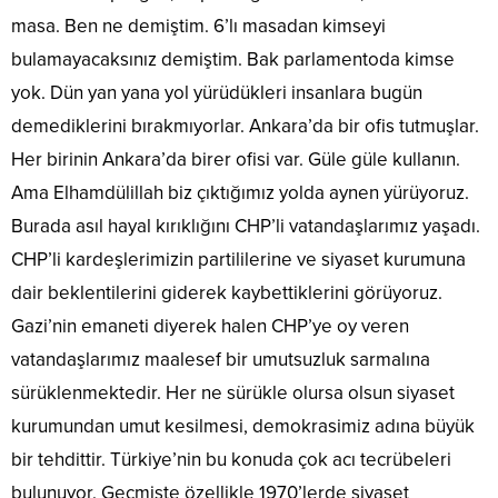
masa. Ben ne demiştim. 6’lı masadan kimseyi
bulamayacaksınız demiştim. Bak parlamentoda kimse
yok. Dün yan yana yol yürüdükleri insanlara bugün
demediklerini bırakmıyorlar. Ankara’da bir ofis tutmuşlar.
Her birinin Ankara’da birer ofisi var. Güle güle kullanın.
Ama Elhamdülillah biz çıktığımız yolda aynen yürüyoruz.
Burada asıl hayal kırıklığını CHP’li vatandaşlarımız yaşadı.
CHP’li kardeşlerimizin partililerine ve siyaset kurumuna
dair beklentilerini giderek kaybettiklerini görüyoruz.
Gazi’nin emaneti diyerek halen CHP’ye oy veren
vatandaşlarımız maalesef bir umutsuzluk sarmalına
sürüklenmektedir. Her ne sürükle olursa olsun siyaset
kurumundan umut kesilmesi, demokrasimiz adına büyük
bir tehdittir. Türkiye’nin bu konuda çok acı tecrübeleri
bulunuyor. Geçmişte özellikle 1970’lerde siyaset