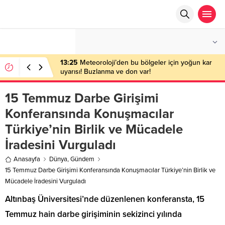
°C
ANKARA
PARÇALI BULUTLU
13:25
Meteoroloji’den bu bölgeler için yoğun kar
uyarısı! Buzlanma ve don var!
15 Temmuz Darbe Girişimi
Konferansında Konuşmacılar
Türkiye’nin Birlik ve Mücadele
İradesini Vurguladı
Anasayfa
Dünya
,
Gündem
15 Temmuz Darbe Girişimi Konferansında Konuşmacılar Türkiye’nin Birlik ve
Mücadele İradesini Vurguladı
Altınbaş Üniversitesi’nde düzenlenen konferansta, 15
Temmuz hain darbe girişiminin sekizinci yılında