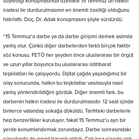
söylediği konuşmasında özellikle 15 Temmuz’un halkın
iradesi ile durdurulmasının en önemli özelliği olduğunu
hatırlattı. Doç. Dr. Adak konuşmasını şöyle sürdürdü:
“15 Temmuz’a darbe ya da darbe girişimi demek aslında
yanlış olur. Çünkü diğer darbelerden farklı birçok faktör
söz konusu. FETÖ her şeyden önce uluslararası bir örgüt
ve uzun yıllar boyunca bu uluslararası istihbarat
teşkilatları ile çalışıyordu. Dijital çağda yaşadığımız bir
olay sonucunda, halkın bu teşkilatlar vasıtasıyla nasıl
yanlış yönlendirildiğini gördük. Diğer önemli fark, bu
darbenin halkın iradesi ile durdurulmasıdır. 12 saat içinde
binlerce vatandaş sokağa döküldü. Tarihteki darbelerle
hep benzerlikler kuruluyor, fakat 15 Temmuz’u ayrı bir
yerde konumlandırmak zorundayız. Darbe sonrasındaki
süreçlerde de gayet başarılı olduk. Çok kısa sürede çok