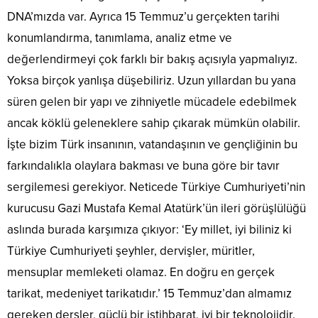
DNA’mızda var. Ayrıca 15 Temmuz’u gerçekten tarihi
konumlandırma, tanımlama, analiz etme ve
değerlendirmeyi çok farklı bir bakış açısıyla yapmalıyız.
Yoksa birçok yanlışa düşebiliriz. Uzun yıllardan bu yana
süren gelen bir yapı ve zihniyetle mücadele edebilmek
ancak köklü geleneklere sahip çıkarak mümkün olabilir.
İşte bizim Türk insanının, vatandaşının ve gençliğinin bu
farkındalıkla olaylara bakması ve buna göre bir tavır
sergilemesi gerekiyor. Neticede Türkiye Cumhuriyeti’nin
kurucusu Gazi Mustafa Kemal Atatürk’ün ileri görüşlülüğü
aslında burada karşımıza çıkıyor: ‘Ey millet, iyi biliniz ki
Türkiye Cumhuriyeti şeyhler, dervişler, müritler,
mensuplar memleketi olamaz. En doğru en gerçek
tarikat, medeniyet tarikatıdır.’ 15 Temmuz’dan almamız
gereken dersler, güçlü bir istihbarat, iyi bir teknolojidir.