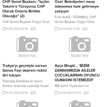
CHP Genel Başkanı: “İşçiler
Özel: Belediyeleri maaş
Taksim’e Yürüyorsa CHP
ödeyemez hale getirmeye
Olarak Onlarla Birlikte
çalışıyor
Olacağız” (2)
Fırat ALKIZ / İSTANBUL CHP
CHP Genel Başkanı Özgür Özel,
Genel Başkanı Özgür Özel,
"Yarın CHP 55 ilde, 120
Adalar Belediyesi'ni ziyaret
01.05.2024 00:48
0
25.07.2024 01:06
0
merkezde. Ancak hangi ilde,
ederek gazetecilerin sorularını
nerede 1 Mayıs kutlaması varsa
yanıtladı.
bu gruptan bir temsilcimiz o
kutlamada yer alacak. HAK-İŞ’in
yaptığı kutlamaya da gideceğiz,
TÜRK-İŞ'in yaptığı kutlamaya da
gideceğiz. Her ne kadar Kocaeli,
Bursa yerine o kutlamaların doğru
Trakya’yı geçmişte sarsan
Ayça Bingöl… ‘BİZİM
yerinin Taksim olduğunu
Ganos Fayı deprem riskini
ZAMANIMIZDA AİLELER
düşünsek...
diri tutuyor
ÇOCUKLARININ OYUNCU
OLMASINI İSTEMEZDİ!’
Tekirdağ (Gaziköy) ile Saros
Körfezi arasında uzandığı tespit
İBB Şehir Tiyatroları’nın
edilen ve en son 1912 yılında
düzenlediği, Türkiye’nin en uzun
14.03.2024 00:06
0
20.05.2024 00:24
0
aktive olan Ganos Fayı, Trakya
soluklu gençlik festivali Genç
için risk oluşturuyor.
Günler’in 38.sinin söyleşi konuğu
oyuncu Ayça Bingöl oldu.