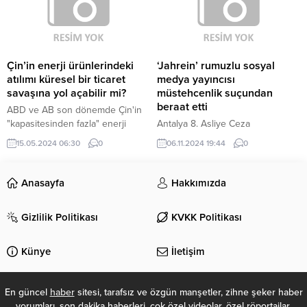
Çin’in enerji ürünlerindeki
‘Jahrein’ rumuzlu sosyal
atılımı küresel bir ticaret
medya yayıncısı
savaşına yol açabilir mi?
müstehcenlik suçundan
beraat etti
ABD ve AB son dönemde Çin'in
"kapasitesinden fazla" enerji
Antalya 8. Asliye Ceza
ürünü üretmesinin küresel
Mahkemesi’nde görülen
15.05.2024 06:30
0
06.11.2024 19:44
0
dengeleri bozduğunu öne
duruşmaya, tutuksuz sanık Ahmet
sürüyor.
Sonuç ile taraf avukatları katıldı.
Duruşmada sanık avukatları suçla
Anasayfa
Hakkımızda
ilgili maddi unsurların
oluşmadığını savunarak Sonuç’un
Gizlilik Politikası
KVKK Politikası
beraatini istedi. BERAAT ETTİ
Esas hakkındaki son görüşünü
açıklayan Cumhuriyet savcısı,
Künye
İletişim
sanığın “basın yoluyla
müstehcenlik” suçundan
cezalandırılmasını talep etti.
En güncel
haber
sitesi, tarafsız ve özgün manşetler, zihne şeker haber
Mahkeme, sanığın beraatine karar
yorumları, son dakika haberleri, çok özel videolar, özel röportajlar,