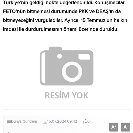
Türkiye’nin geldiği nokta değerlendirildi. Konuşmacılar,
FETÖ’nün bitmemesi durumunda PKK ve DEAŞ’ın da
bitmeyeceğini vurguladılar. Ayrıca, 15 Temmuz’un halkın
iradesi ile durdurulmasının önemi üzerinde duruldu.
Dünya
Gündem
15.07.2024 09:42
0
A
A
+
-