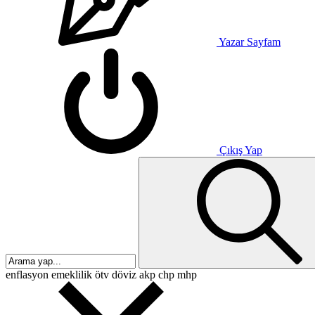
Yazar Sayfam
Çıkış Yap
enflasyon
emeklilik
ötv
döviz
akp
chp
mhp