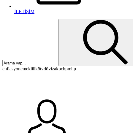
İLETİŞİM
enflasyon
emeklilik
ötv
döviz
akp
chp
mhp