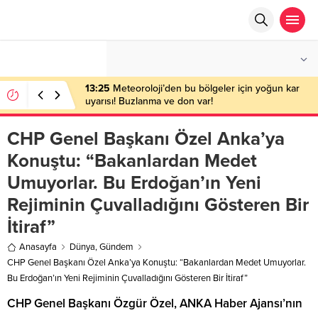
°C
ANKARA
AZ BULUTLU
13:25
Meteoroloji’den bu bölgeler için yoğun kar
uyarısı! Buzlanma ve don var!
CHP Genel Başkanı Özel Anka’ya
Konuştu: “Bakanlardan Medet
Umuyorlar. Bu Erdoğan’ın Yeni
Rejiminin Çuvalladığını Gösteren Bir
İtiraf”
Anasayfa
Dünya
,
Gündem
CHP Genel Başkanı Özel Anka’ya Konuştu: “Bakanlardan Medet Umuyorlar.
Bu Erdoğan’ın Yeni Rejiminin Çuvalladığını Gösteren Bir İtiraf”
CHP Genel Başkanı Özgür Özel, ANKA Haber Ajansı’nın