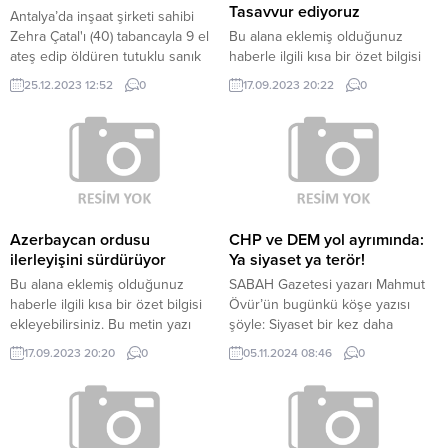
Tasavvur ediyoruz
Antalya’da inşaat şirketi sahibi
Zehra Çatal'ı (40) tabancayla 9 el
Bu alana eklemiş olduğunuz
ateş edip öldüren tutuklu sanık
haberle ilgili kısa bir özet bilgisi
Yılmaz Fahrioğlu (45),
ekleyebilirsiniz. Bu metin yazı
25.12.2023 12:52
0
17.09.2023 20:22
0
duruşmadaki ifadesinde, "Zehra
düzenleme sayfasında “Özet”
Hanım'ı öldürten dayısı Erol
bölümünden eklenebilir. Özet
Bey'dir. Beni oraya çağırdı” dedi.
eklenmişse başlık altında kalın
olarak bu şekilde gösterilir,
eklenmemişse bu alan boş kalır.
Azerbaycan ordusu
CHP ve DEM yol ayrımında:
ilerleyişini sürdürüyor
Ya siyaset ya terör!
Bu alana eklemiş olduğunuz
SABAH Gazetesi yazarı Mahmut
haberle ilgili kısa bir özet bilgisi
Övür’ün bugünkü köşe yazısı
ekleyebilirsiniz. Bu metin yazı
şöyle: Siyaset bir kez daha
düzenleme sayfasında “Özet”
“kayyum”meselesiyle çalkalanıyor.
17.09.2023 20:20
0
05.11.2024 08:46
0
bölümünden eklenebilir. Özet
BaştaCHP olmak üzere
eklenmişse başlık altında kalın
muhalefetcenahı da sanki büyük
olarak bu şekilde gösterilir,
bir fırsat yakalamışgibi bu mesele
eklenmemişse bu alan boş kalır.
üzerinden demokrasihavarisi
kesilerek yeri göğü inletiyor.Oysa