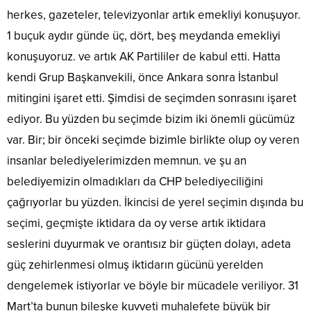
herkes, gazeteler, televizyonlar artık emekliyi konuşuyor.
1 buçuk aydır günde üç, dört, beş meydanda emekliyi
konuşuyoruz. ve artık AK Partililer de kabul etti. Hatta
kendi Grup Başkanvekili, önce Ankara sonra İstanbul
mitingini işaret etti. Şimdisi de seçimden sonrasını işaret
ediyor. Bu yüzden bu seçimde bizim iki önemli gücümüz
var. Bir; bir önceki seçimde bizimle birlikte olup oy veren
insanlar belediyelerimizden memnun. ve şu an
belediyemizin olmadıkları da CHP belediyeciliğini
çağrıyorlar bu yüzden. İkincisi de yerel seçimin dışında bu
seçimi, geçmişte iktidara da oy verse artık iktidara
seslerini duyurmak ve orantısız bir güçten dolayı, adeta
güç zehirlenmesi olmuş iktidarın gücünü yerelden
dengelemek istiyorlar ve böyle bir mücadele veriliyor. 31
Mart’ta bunun bileşke kuvveti muhalefete büyük bir