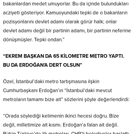
bakanlardan medet umuyorlar. Bu da içinde bulundukları
acziyeti gösteriyor. Kamuoyundaki tepki de o bakanların
pozisyonlarını devlet adamı olarak görür halk; onlar
devlet adamı değil bir partinin adamı, bir partinin neferine
dönüşmüşler. Tepki ondan.”
“EKREM BAŞKAN DA 65 KİLOMETRE METRO YAPTI.
BU DA ERDOĞAN’A DERT OLSUN”
Özel, İstanbul’daki metro tartışmasına ilşkin
Cumhurbaşkanı Erdoğan’ın “İstanbul’daki mevcut
metroların tamamı bize ait” sözlerini şöyle değerlendirdi:
“Orada söylediği kelimenin ikinci hecesi doğru. Bize
değil, milletimize ait kısmı. Erdoğan’a falan ait değil.
Bütün Türkiye’de ilk metroları, CHP’li belediyeler başlattı.