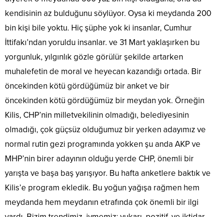
kendisinin az bulduğunu söylüyor. Oysa ki meydanda 200
bin kişi bile yoktu. Hiç şüphe yok ki insanlar, Cumhur
İttifakı’ndan yoruldu insanlar. ve 31 Mart yaklaşırken bu
yorgunluk, yılgınlık gözle görülür şekilde artarken
muhalefetin de moral ve heyecan kazandığı ortada. Bir
öncekinden kötü gördüğümüz bir anket ve bir
öncekinden kötü gördüğümüz bir meydan yok. Örneğin
Kilis, CHP’nin milletvekilinin olmadığı, belediyesinin
olmadığı, çok güçsüz olduğumuz bir yerken adayımız ve
normal rutin gezi programında yokken şu anda AKP ve
MHP’nin birer adayının olduğu yerde CHP, önemli bir
yarışta ve başa baş yarışıyor. Bu hafta anketlere baktık ve
Kilis’e program ekledik. Bu yoğun yağışa rağmen hem
meydanda hem meydanın etrafında çok önemli bir ilgi
vardı. Bizim trendimiz, ivmemiz; yukarı, pozitif. ve iktidar,