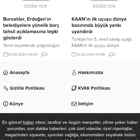
bu sonuç hiç şaşırtıcı değil.
DEMde Kandil de bunu
bekliyordu. Çünküadamlar bu
Bursalılar, Erdoğan’ın
KAAN’ın ilk uçuşu dünya
sonuca göre belediye
belediyelere yönelik borç
basınında büyük yankı
başkanlarınıbelirledi. Bunu...
tahsil açıklamasına tepki
uyandırdı
gösterdi
Türkiye'nin 5. nesil savaş uçağı
Yerel seçimlerde çoğunluğun
KAAN'ın ilk uçuşu dünya
CHP’ye geçmesinin ardından
basınında geniş yer buldu.
03.08.2024 00:00
0
23.02.2024 01:06
0
Cumhurbaşkanı ve AKP Genel
Başkanı Erdoğan’ın belediyelere
yönelik Sosyal Güvenlik Kurumu
Anasayfa
Hakkımızda
(SGK) ile vergi borçlarının hemen
tahsil edilmesi açıklamasına
Gizlilik Politikası
KVKK Politikası
yurttaşlar tepki gösterdi. 20 yıldır
AKP’nin yönettiği ve 4,5 milyar lira
SGK ve vergi borcunun olduğu
Künye
İletişim
Bursa Büyükşehir Belediyesi’nin
borcuna ilişkin kentte yaşayanlar
ANKA'ya görüşlerini...
En güncel
haber
sitesi, tarafsız ve özgün manşetler, zihne şeker haber
yorumları, son dakika haberleri, çok özel videolar, özel röportajlar,
magazinden siyasete, spordan sağlığa, ekonomiden seyahate bütün