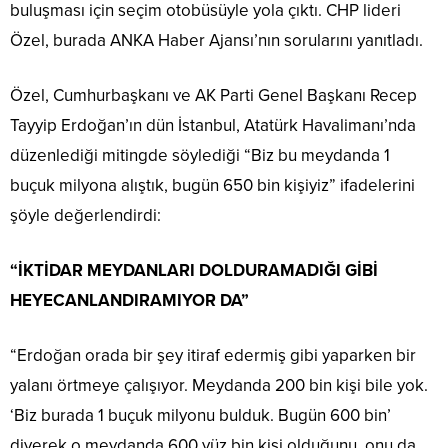
buluşması için seçim otobüsüyle yola çıktı. CHP lideri
Özel, burada ANKA Haber Ajansı’nın sorularını yanıtladı.
Özel, Cumhurbaşkanı ve AK Parti Genel Başkanı Recep
Tayyip Erdoğan’ın dün İstanbul, Atatürk Havalimanı’nda
düzenlediği mitingde söylediği “Biz bu meydanda 1
buçuk milyona alıştık, bugün 650 bin kişiyiz” ifadelerini
şöyle değerlendirdi:
“İKTİDAR MEYDANLARI DOLDURAMADIĞI GİBİ
HEYECANLANDIRAMIYOR DA”
“Erdoğan orada bir şey itiraf edermiş gibi yaparken bir
yalanı örtmeye çalışıyor. Meydanda 200 bin kişi bile yok.
‘Biz burada 1 buçuk milyonu bulduk. Bugün 600 bin’
diyerek o meydanda 600 yüz bin kişi olduğunu, onu da