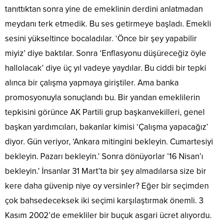
tanıttıktan sonra yine de emeklinin derdini anlatmadan
meydanı terk etmedik. Bu ses getirmeye başladı. Emekli
sesini yükseltince bocaladılar. ‘Önce bir şey yapabilir
miyiz’ diye baktılar. Sonra ‘Enflasyonu düşüreceğiz öyle
hallolacak’ diye üç yıl vadeye yaydılar. Bu ciddi bir tepki
alınca bir çalışma yapmaya giriştiler. Ama banka
promosyonuyla sonuçlandı bu. Bir yandan emeklilerin
tepkisini görünce AK Partili grup başkanvekilleri, genel
başkan yardımcıları, bakanlar kimisi ‘Çalışma yapacağız’
diyor. Gün veriyor, ‘Ankara mitingini bekleyin. Cumartesiyi
bekleyin. Pazarı bekleyin.’ Sonra dönüyorlar ’16 Nisan’ı
bekleyin.’ İnsanlar 31 Mart’ta bir şey almadılarsa size bir
kere daha güvenip niye oy versinler? Eğer bir seçimden
çok bahsedeceksek iki seçimi karşılaştırmak önemli. 3
Kasım 2002’de emekliler bir buçuk asgari ücret alıyordu.