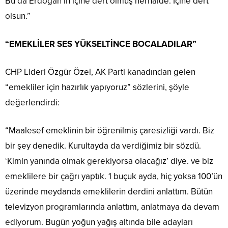
Bu da Erdoğan’ın içine dert olmuş herhalde. İçine dert
olsun.”
“EMEKLİLER SES YÜKSELTİNCE BOCALADILAR”
CHP Lideri Özgür Özel, AK Parti kanadından gelen
“emekliler için hazırlık yapıyoruz” sözlerini, şöyle
değerlendirdi:
“Maalesef emeklinin bir öğrenilmiş çaresizliği vardı. Biz
bir şey denedik. Kurultayda da verdiğimiz bir sözdü.
‘Kimin yanında olmak gerekiyorsa olacağız’ diye. ve biz
emeklilere bir çağrı yaptık. 1 buçuk ayda, hiç yoksa 100’ün
üzerinde meydanda emeklilerin derdini anlattım. Bütün
televizyon programlarında anlattım, anlatmaya da devam
ediyorum. Bugün yoğun yağış altında bile adayları