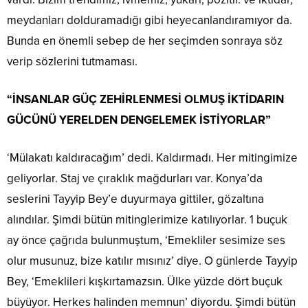
meydanları dolduramadığı gibi heyecanlandıramıyor da.
Bunda en önemli sebep de her seçimden sonraya söz
verip sözlerini tutmaması.
“İNSANLAR GÜÇ ZEHİRLENMESİ OLMUŞ İKTİDARIN
GÜCÜNÜ YERELDEN DENGELEMEK İSTİYORLAR”
‘Mülakatı kaldıracağım’ dedi. Kaldırmadı. Her mitingimize
geliyorlar. Staj ve çıraklık mağdurları var. Konya’da
seslerini Tayyip Bey’e duyurmaya gittiler, gözaltına
alındılar. Şimdi bütün mitinglerimize katılıyorlar. 1 buçuk
ay önce çağrıda bulunmuştum, ‘Emekliler sesimize ses
olur musunuz, bize katılır mısınız’ diye. O günlerde Tayyip
Bey, ‘Emeklileri kışkırtamazsın. Ülke yüzde dört buçuk
büyüyor. Herkes halinden memnun’ diyordu. Şimdi bütün