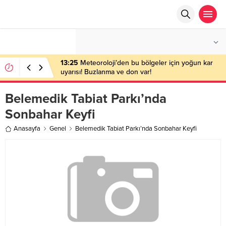
°C
ANKARA
AZ BULUTLU
13:25
Meteoroloji’den bu bölgeler için yoğun kar
uyarısı! Buzlanma ve don var!
Belemedik Tabiat Parkı’nda
Sonbahar Keyfi
Anasayfa
Genel
Belemedik Tabiat Parkı’nda Sonbahar Keyfi