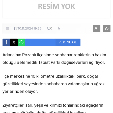
A
A
+
-
10.11.2024 19:25
0
ABONE OL
Adana’nın Pozantı ilçesinde sonbahar renklerinin hakim
olduğu Belemedik Tabiat Parkı doğaseverleri ağırlıyor.
İlçe merkezine 10 kilometre uzaklıktaki park, doğal
güzellikleri sayesinde sonbaharda vatandaşların uğrak
yerlerinden oluyor.
Ziyaretçiler, sarı, yeşil ve kırmızı tonlarındaki ağaçların
arasında yürüyüp, doğal güzellikleri inceliyor.