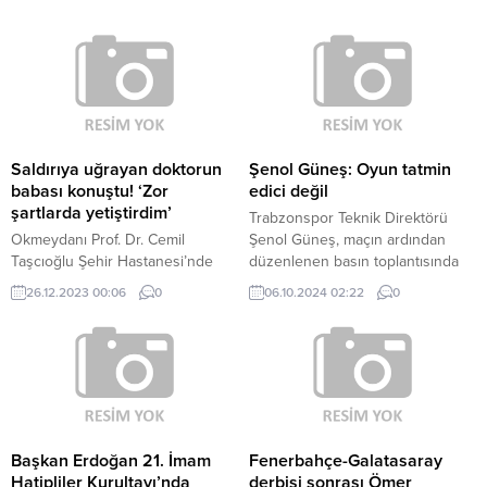
Saldırıya uğrayan doktorun
Şenol Güneş: Oyun tatmin
babası konuştu! ‘Zor
edici değil
şartlarda yetiştirdim’
Trabzonspor Teknik Direktörü
Okmeydanı Prof. Dr. Cemil
Şenol Güneş, maçın ardından
Taşcıoğlu Şehir Hastanesi’nde
düzenlenen basın toplantısında
görevli asistan doktorun darp
açıklamalarda bulundu. Güneş,
26.12.2023 00:06
0
06.10.2024 02:22
0
edilmesi, meslektaşları tarafından
kazanmak için sahaya çıktıkları
protesto edildi.
maçta iki puan kaybettiklerini
ifade etti. İki takımın da tehlikeli
ataklar yaptığını ifade eden
Güneş, “İlk yarıda hiçbir isabetli
orta atamadık. Top kaybı sonrası
tekrar bize tehlike oldu. Şu anda
oynadığımız oyun tatmin...
Başkan Erdoğan 21. İmam
Fenerbahçe-Galatasaray
Hatipliler Kurultayı’nda
derbisi sonrası Ömer