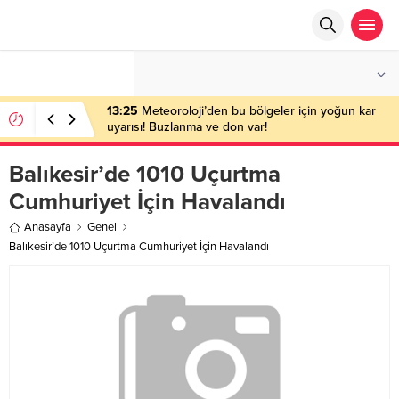
°C
ANKARA
PARÇALI BULUTLU
13:25
Meteoroloji’den bu bölgeler için yoğun kar
uyarısı! Buzlanma ve don var!
Balıkesir’de 1010 Uçurtma
Cumhuriyet İçin Havalandı
Anasayfa
Genel
Balıkesir’de 1010 Uçurtma Cumhuriyet İçin Havalandı