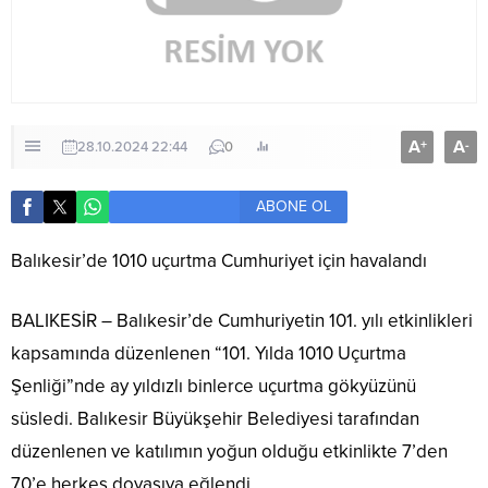
A
A
+
-
28.10.2024 22:44
0
ABONE OL
Balıkesir’de 1010 uçurtma Cumhuriyet için havalandı
BALIKESİR – Balıkesir’de Cumhuriyetin 101. yılı etkinlikleri
kapsamında düzenlenen “101. Yılda 1010 Uçurtma
Şenliği”nde ay yıldızlı binlerce uçurtma gökyüzünü
süsledi. Balıkesir Büyükşehir Belediyesi tarafından
düzenlenen ve katılımın yoğun olduğu etkinlikte 7’den
70’e herkes doyasıya eğlendi.