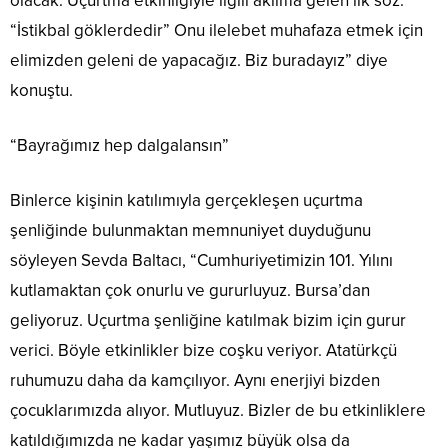
olacak. Uçurtma etkinliğiyle ilgili aklıma gelen ilk söz:
“İstikbal göklerdedir” Onu ilelebet muhafaza etmek için
elimizden geleni de yapacağız. Biz buradayız” diye
konuştu.
“Bayrağımız hep dalgalansın”
Binlerce kişinin katılımıyla gerçekleşen uçurtma
şenliğinde bulunmaktan memnuniyet duyduğunu
söyleyen Sevda Baltacı, “Cumhuriyetimizin 101. Yılını
kutlamaktan çok onurlu ve gururluyuz. Bursa’dan
geliyoruz. Uçurtma şenliğine katılmak bizim için gurur
verici. Böyle etkinlikler bize coşku veriyor. Atatürkçü
ruhumuzu daha da kamçılıyor. Aynı enerjiyi bizden
çocuklarımızda alıyor. Mutluyuz. Bizler de bu etkinliklere
katıldığımızda ne kadar yaşımız büyük olsa da