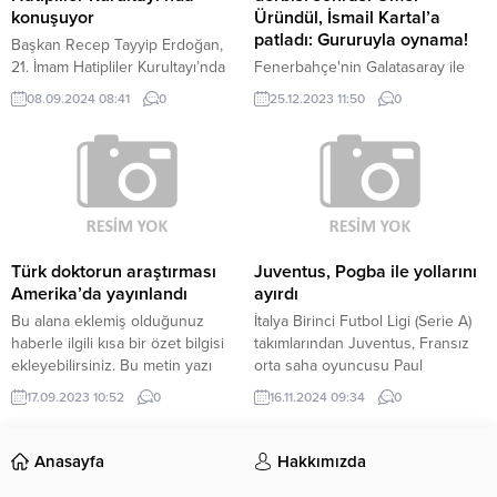
konuşuyor
Üründül, İsmail Kartal’a
patladı: Gururuyla oynama!
Başkan Recep Tayyip Erdoğan,
21. İmam Hatipliler Kurultayı’nda
Fenerbahçe'nin Galatasaray ile
açıklamalarda bulunuyor. AHaber
puanları paylaştığı dev derbiyi
08.09.2024 08:41
0
25.12.2023 11:50
0
CANLI YAYIN Başkan Erdoğan’ın
spor yazarları kaleme aldı. Ercan
açıklamalarından satır başları:
Güven, Dusan Tadic'in
İmam Hatip camiasının çok değerli
performansını eleştirdi.
mensupları, sevgili hocalarım
sizleri en kalbi duygularımla
selamlıyorum. İmam Hatip nesliyle
tekrar bir araya gelmenin
bahtiyarlığı içerisindeyim. Sizlerle
Türk doktorun araştırması
Juventus, Pogba ile yollarını
beraber olmanın heyecanını
Amerika’da yayınlandı
ayırdı
yaşıyorum. Gönülleri buluşturan
Bu alana eklemiş olduğunuz
İtalya Birinci Futbol Ligi (Serie A)
Rabbime sonsuz hamd...
haberle ilgili kısa bir özet bilgisi
takımlarından Juventus, Fransız
ekleyebilirsiniz. Bu metin yazı
orta saha oyuncusu Paul
düzenleme sayfasında “Özet”
Pogba’nın sözleşmesini feshetti.
17.09.2023 10:52
0
16.11.2024 09:34
0
bölümünden eklenebilir. Özet
Kulüpten yapılan açıklamada,
eklenmişse başlık altında kalın
tarafların karşılıklı anlaşması
olarak bu şekilde gösterilir,
sonucu Fransız milli futbolcunun
Anasayfa
Hakkımızda
eklenmemişse bu alan boş kalır.
30 Kasım’da serbest kalacağı