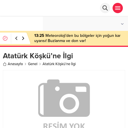
°C
ANKARA
PARÇALI BULUTLU
13:25
Meteoroloji’den bu bölgeler için yoğun kar
uyarısı! Buzlanma ve don var!
Atatürk Köşkü’ne İlgi
Anasayfa
Genel
Atatürk Köşkü’ne İlgi