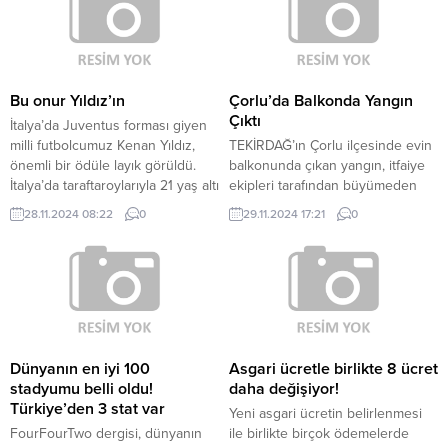
Bu onur Yıldız’ın
Çorlu’da Balkonda Yangın
Çıktı
İtalya’da Juventus forması giyen
milli futbolcumuz Kenan Yıldız,
TEKİRDAĞ’ın Çorlu ilçesinde evin
önemli bir ödüle layık görüldü.
balkonunda çıkan yangın, itfaiye
İtalya’da taraftaroylarıyla 21 yaş altı
ekipleri tarafından büyümeden
en değerli futbolcuseçilirken bu
kontrol altına alındı. Yangın, öğle
28.11.2024 08:22
0
29.11.2024 17:21
0
onur Kenan’ın oldu. 19 yaşındaki
saatlerinde Şeyhsinan Mahallesi
hücum oyuncusu, Golden Boy
Arpalık Sokak üzerinde bulunan 5
Web ödülüne layık görüldü.
katlı apartmanın 1’nci katında
Juventus’ta bu sezon 17
meydana geldi. Balkondan
müsabakada boy gösteren Yıldız,
dumanların yükseldiğini gören
4 gol atarken 2 de asistlik katkı...
evdekiler dışarı çıkıp, durumu
itfaiyeye bildirdi. Dumanların
sardığı apartman sakinleri de
Dünyanın en iyi 100
Asgari ücretle birlikte 8 ücret
evlerinden ayrıldı. Kısa sürede
stadyumu belli oldu!
daha değişiyor!
bölgeye...
Türkiye’den 3 stat var
Yeni asgari ücretin belirlenmesi
FourFourTwo dergisi, dünyanın
ile birlikte birçok ödemelerde