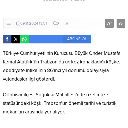
A
A
+
-
09.11.2024 13:51
0
ABONE OL
Türkiye Cumhuriyeti’nin Kurucusu Büyük Önder Mustafa
Kemal Atatürk’ün Trabzon’da üç kez konakladığı köşke,
ebediyete intikalinin 86’ıncı yıl dönümü dolayısıyla
vatandaşlar ilgi gösterdi.
Ortahisar ilçesi Soğuksu Mahallesi’nde özel müze
statüsündeki köşk, Trabzon’un önemli tarihi ve turistik
mekanları arasında yer alıyor.