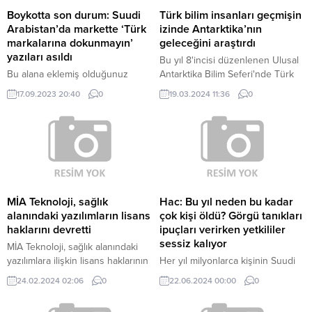
Boykotta son durum: Suudi
Türk bilim insanları geçmişin
Arabistan’da markette ‘Türk
izinde Antarktika’nın
markalarına dokunmayın’
geleceğini araştırdı
yazıları asıldı
Bu yıl 8'incisi düzenlenen Ulusal
Bu alana eklemiş olduğunuz
Antarktika Bilim Seferi'nde Türk
haberle ilgili kısa bir özet bilgisi
bilim insanları dünyanın
17.09.2023 20:40
0
19.03.2024 11:36
0
ekleyebilirsiniz. Bu metin yazı
geleceğini Antarktika kıtasının
düzenleme sayfasında “Özet”
geçmişinde araştırdı.
bölümünden eklenebilir. Özet
eklenmişse başlık altında kalın
olarak bu şekilde gösterilir,
eklenmemişse bu alan boş kalır.
MİA Teknoloji, sağlık
Hac: Bu yıl neden bu kadar
alanındaki yazılımların lisans
çok kişi öldü? Görgü tanıkları
haklarını devretti
ipuçları verirken yetkililer
sessiz kalıyor
MİA Teknoloji, sağlık alanındaki
yazılımlara ilişkin lisans haklarının
Her yıl milyonlarca kişinin Suudi
New York merkezli MIA Tech
Arabistan'a gittiği dünyanın en
24.02.2024 02:06
0
22.06.2024 00:00
0
Corporation unvanlı iştirakine
büyük kitlesel toplanmalarından
devredilmesi ve iştirak şirketinin
biri olan Hac, bu yıl trajediyle