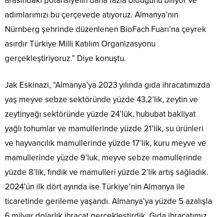
arasındaki potansiyelin daha fazla olduğunu biliyor ve
adımlarımızı bu çerçevede atıyoruz. Almanya’nın
Nürnberg şehrinde düzenlenen BioFach Fuarı’na çeyrek
asırdır Türkiye Milli Katılım Organizasyonu
gerçekleştiriyoruz.” Diye konuştu.
Jak Eskinazi, “Almanya’ya 2023 yılında gıda ihracatımızda
yaş meyve sebze sektöründe yüzde 43,2’lik, zeytin ve
zeytinyağı sektöründe yüzde 24’lük, hububat bakliyat
yağlı tohumlar ve mamullerinde yüzde 21’lik, su ürünleri
ve hayvancılık mamullerinde yüzde 17’lik, kuru meyve ve
mamullerinde yüzde 9’luk, meyve sebze mamullerinde
yüzde 8’lik, fındık ve mamulleri yüzde 2’lik artış sağladık.
2024’ün ilk dört ayında ise Türkiye’nin Almanya ile
ticaretinde gerileme yaşandı. Almanya’ya yüzde 5 azalışla
6 milyar dolarlık ihracat gerçekleştirdik. Gıda ihracatımız