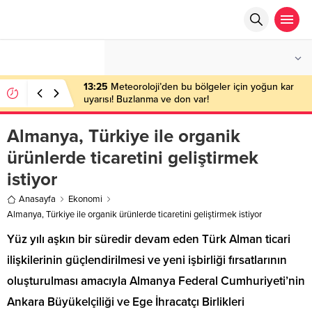
°C
ANKARA
AZ BULUTLU
13:25
Meteoroloji’den bu bölgeler için yoğun kar
uyarısı! Buzlanma ve don var!
Almanya, Türkiye ile organik
ürünlerde ticaretini geliştirmek
istiyor
Anasayfa
Ekonomi
Almanya, Türkiye ile organik ürünlerde ticaretini geliştirmek istiyor
Yüz yılı aşkın bir süredir devam eden Türk Alman ticari
ilişkilerinin güçlendirilmesi ve yeni işbirliği fırsatlarının
oluşturulması amacıyla Almanya Federal Cumhuriyeti’nin
Ankara Büyükelçiliği ve Ege İhracatçı Birlikleri