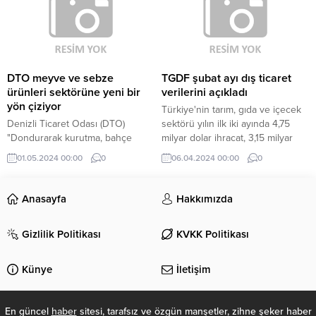
yüzde 51 hissesinin ABD merkezli
gölgelendi.
yatırımcı firmaya satılmasına ilişkin
imzaladığı sözleşme ile Türkiye'yi
küresel sağlık...
DTO meyve ve sebze
TGDF şubat ayı dış ticaret
ürünleri sektörüne yeni bir
verilerini açıkladı
yön çiziyor
Türkiye'nin tarım, gıda ve içecek
Denizli Ticaret Odası (DTO)
sektörü yılın ilk iki ayında 4,75
"Dondurarak kurutma, bahçe
milyar dolar ihracat, 3,15 milyar
ürünlerinin muhafazası ile meyve
dolar ithalat yaptı.
01.05.2024 00:00
0
06.04.2024 00:00
0
ve sebzelerinin ulusal uluslararası
pazarlanması" konulu bir
konferans gerçekleştirdi.
Anasayfa
Hakkımızda
Gizlilik Politikası
KVKK Politikası
Künye
İletişim
En güncel
haber
sitesi, tarafsız ve özgün manşetler, zihne şeker haber