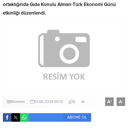
ortaklığında Gıda Konulu Alman-Türk Ekonomi Günü
etkinliği düzenlendi.
A
A
+
-
Ekonomi
01.06.2024 00:12
0
ABONE OL