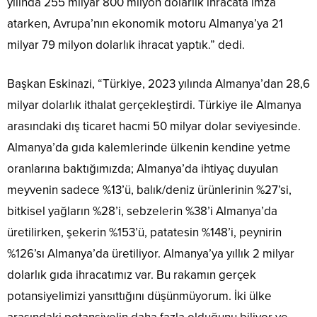
yılında 255 milyar 800 milyon dolarlık ihracata imza
atarken, Avrupa’nın ekonomik motoru Almanya’ya 21
milyar 79 milyon dolarlık ihracat yaptık.” dedi.
Başkan Eskinazi, “Türkiye, 2023 yılında Almanya’dan 28,6
milyar dolarlık ithalat gerçekleştirdi. Türkiye ile Almanya
arasındaki dış ticaret hacmi 50 milyar dolar seviyesinde.
Almanya’da gıda kalemlerinde ülkenin kendine yetme
oranlarına baktığımızda; Almanya’da ihtiyaç duyulan
meyvenin sadece %13’ü, balık/deniz ürünlerinin %27’si,
bitkisel yağların %28’i, sebzelerin %38’i Almanya’da
üretilirken, şekerin %153’ü, patatesin %148’i, peynirin
%126’sı Almanya’da üretiliyor. Almanya’ya yıllık 2 milyar
dolarlık gıda ihracatımız var. Bu rakamın gerçek
potansiyelimizi yansıttığını düşünmüyorum. İki ülke