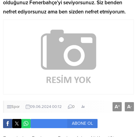
olduğunuz Fenerbahçe’yi seviyorsunuz. Siz benden
nefret ediyorsunuz ama ben sizden nefret etmiyorum.
A
A
+
-
Spor
09.06.2024 00:12
0
ABONE OL