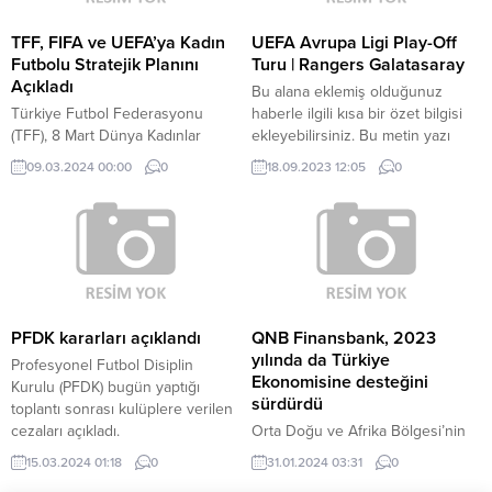
genel bir bakış…
TFF, FIFA ve UEFA’ya Kadın
UEFA Avrupa Ligi Play-Off
Futbolu Stratejik Planını
Turu | Rangers Galatasaray
Açıkladı
Bu alana eklemiş olduğunuz
Türkiye Futbol Federasyonu
haberle ilgili kısa bir özet bilgisi
(TFF), 8 Mart Dünya Kadınlar
ekleyebilirsiniz. Bu metin yazı
Günü'nde FIFA VE UEFA'ya
düzenleme sayfasında “Özet”
09.03.2024 00:00
0
18.09.2023 12:05
0
iletilecek kadın futbolu stratejik
bölümünden eklenebilir. Özet
planını açıkladı.
eklenmişse başlık altında kalın
olarak bu şekilde gösterilir,
eklenmemişse bu alan boş kalır.
PFDK kararları açıklandı
QNB Finansbank, 2023
yılında da Türkiye
Profesyonel Futbol Disiplin
Ekonomisine desteğini
Kurulu (PFDK) bugün yaptığı
sürdürdü
toplantı sonrası kulüplere verilen
cezaları açıkladı.
Orta Doğu ve Afrika Bölgesi’nin
lider finansal kuruluşu olan
15.03.2024 01:18
0
31.01.2024 03:31
0
Katar'ın en büyük bankası Qatar