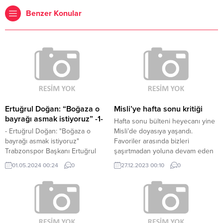
Benzer Konular
Ertuğrul Doğan: “Boğaza o
Misli’ye hafta sonu kritiği
bayrağı asmak istiyoruz” -1-
Hafta sonu bülteni heyecanı yine
- Ertuğrul Doğan: "Boğaza o
Misli’de doyasıya yaşandı.
bayrağı asmak istiyoruz"
Favoriler arasında bizleri
Trabzonspor Başkanı Ertuğrul
şaşırtmadan yoluna devam eden
Doğan: "Ben bu şehrin
takımlar olsa da sürprizler de
01.05.2024 00:24
0
27.12.2023 00:10
0
sokaklarında büyümüş biri olarak,
olmadı değil. Bahisçi dostu
en şerefli görevdeyim"
takımlar, seriye bağlayanlar, “gol”
"Şampiyonluk için, gelecek sezon
denince akla gelen ekipler ve
planlamasını şimdiden yapıyoruz"
sürprizlerle birlikte bahisçilere
"Trabzonspor'un TFF seçimiyle
yardımcı olacak istatistiklerle işte
ilgili beklentisi yerine...
Misli’den hafta sonu maçlarına