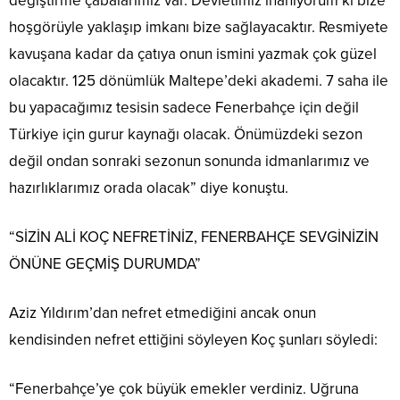
değiştirme çabalarımız var. Devletimiz inanıyorum ki bize
hoşgörüyle yaklaşıp imkanı bize sağlayacaktır. Resmiyete
kavuşana kadar da çatıya onun ismini yazmak çok güzel
olacaktır. 125 dönümlük Maltepe’deki akademi. 7 saha ile
bu yapacağımız tesisin sadece Fenerbahçe için değil
Türkiye için gurur kaynağı olacak. Önümüzdeki sezon
değil ondan sonraki sezonun sonunda idmanlarımız ve
hazırlıklarımız orada olacak” diye konuştu.
“SİZİN ALİ KOÇ NEFRETİNİZ, FENERBAHÇE SEVGİNİZİN
ÖNÜNE GEÇMİŞ DURUMDA”
Aziz Yıldırım’dan nefret etmediğini ancak onun
kendisinden nefret ettiğini söyleyen Koç şunları söyledi:
“Fenerbahçe’ye çok büyük emekler verdiniz. Uğruna