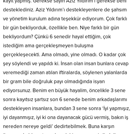
kayıt yapmış. Gerekse sayın Aziz Yıldırım’ı gerekse beni
desteklediniz. Aziz Yıldırım’ı destekleyenlere de şahsım
ve yönetim kurulum adına teşekkür ediyorum. Çok farklı
bir gün bekliyorduk, özellikle ben. Niye farklı bir gün
bekliyordum? Çünkü 6 senedir hayal ettiğim, çok
istediğim ama gerçekleşmeyen buluşma
gerçekleşecekti. Ama olmadı, yine olmadı. O kadar çok
şey söylendi ve yapıldı ki. İnsan olan insan bunlara cevap
veremediği zaman atılan iftiralarda, söylenen yalanlarda
bir gram bile doğruluk payı olmadığında isyan
ediyorsunuz. Benim en büyük hayalim, öncelikle 3 sene
sonra kayıtsız şartsız son 6 senede benim arkadaşlarımı
destekleyen insanlara, bundan 3 sene sonra ‘İyi yapmışız,
iyi dayanmışız, iyi ki ona dayanacak gücü vermiş, bakın iş
nereden nereye geldi’ dedirtebilmek. Buna karşın