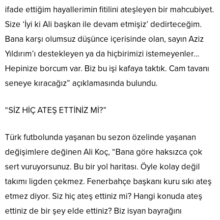
ifade ettiğim hayallerimin fitilini ateşleyen bir mahcubiyet.
Size ‘İyi ki Ali başkan ile devam etmişiz’ dedirteceğim.
Bana karşı olumsuz düşünce içerisinde olan, sayın Aziz
Yıldırım’ı destekleyen ya da hiçbirimizi istemeyenler…
Hepinize borcum var. Biz bu işi kafaya taktık. Cam tavanı
seneye kıracağız” açıklamasında bulundu.
“SİZ HİÇ ATEŞ ETTİNİZ Mİ?”
Türk futbolunda yaşanan bu sezon özelinde yaşanan
değişimlere değinen Ali Koç, “Bana göre haksızca çok
sert vuruyorsunuz. Bu bir yol haritası. Öyle kolay değil
takımı ligden çekmez. Fenerbahçe başkanı kuru sıkı ateş
etmez diyor. Siz hiç ateş ettiniz mi? Hangi konuda ateş
ettiniz de bir şey elde ettiniz? Biz isyan bayrağını