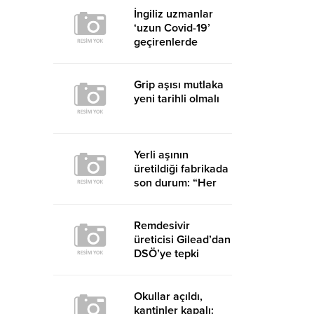
İngiliz uzmanlar
‘uzun Covid-19’
geçirenlerde
ortaya çıkan 4 ana
sendroma dikkat
çekti
Grip aşısı mutlaka
yeni tarihli olmalı
Yerli aşının
üretildiği fabrikada
son durum: “Her
şey yolunda
giderse Mayıs’ta
hazır”
Remdesivir
üreticisi Gilead’dan
DSÖ’ye tepki
Okullar açıldı,
kantinler kapalı: