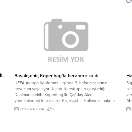
L,
Başakşehir, Kopenhag’la berabere kaldı
Ha
UEFA Avrupa Konferans Ligi’nde 3. hafta maçlarının
Süp
heyecanı yaşanıyor. Jacob Neestrup’un çalıştırdığı
bil
Danimarka ekibi Kopenhag ile Çağdaş Atan
ver
yönetimindeki temsilcimiz Başakşehir, Hollandalı hakem
Abo
Joey Kooij’in düdük çaldığı müsabakada Parken
tra
08.11.2024 23:14
0
Stadyumu’nda karşı karşıya geldi. 4 golün çıktığı
açı
müsabakada kazanan olmadı ve maç 2-2’lik eşitlikle sona
HA
erdi. BAŞAKŞEHİR ÖNE GEÇTİ, KOPENHAG YAKALADI...
içe