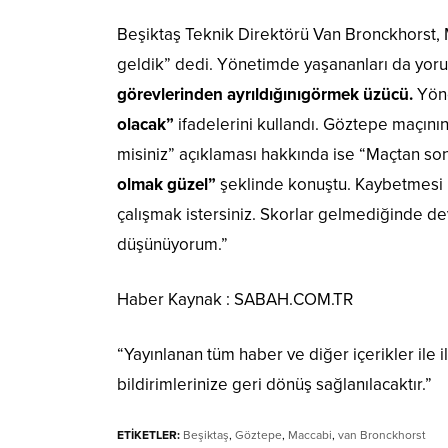
Beşiktaş Teknik Direktörü Van Bronckhorst,
geldik” dedi. Yönetimde yaşananları da yor
görevlerinden ayrıldığını
görmek üzücü.
Yöne
olacak”
ifadelerini kullandı. Göztepe maçını
misiniz” açıklaması hakkında ise “Maçtan 
olmak güzel”
şeklinde konuştu. Kaybetmesi h
çalışmak istersiniz. Skorlar gelmediğinde d
düşünüyorum.”
Haber Kaynak : SABAH.COM.TR
“Yayınlanan tüm haber ve diğer içerikler ile ilg
bildirimlerinize geri dönüş sağlanılacaktır.”
ETİKETLER:
Beşiktaş
,
Göztepe
,
Maccabi
,
van Bronckhorst