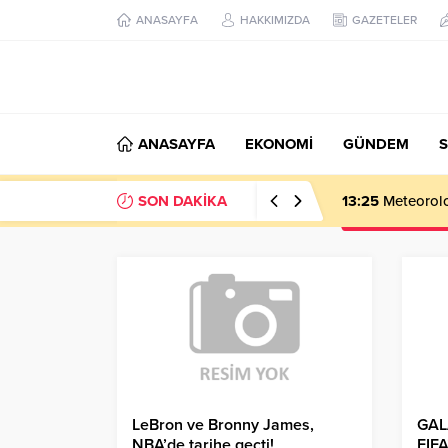
ANASAYFA
HAKKIMIZDA
GAZETELER
ANASAYFA
EKONOMİ
GÜNDEM
S
SON DAKİKA
13:25
Meteoroloj
LeBron ve Bronny James,
GAL
NBA’de tarihe geçti!
FIFA