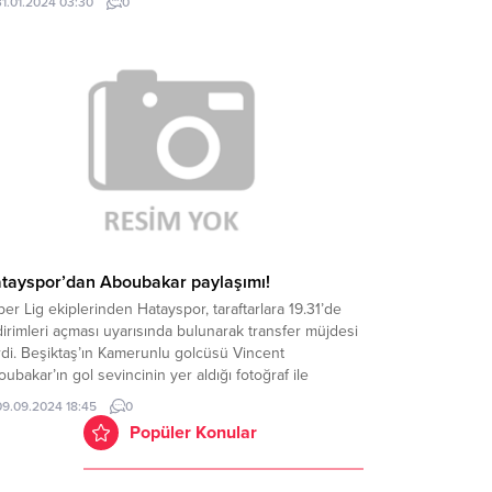
31.01.2024 03:30
0
tayspor’dan Aboubakar paylaşımı!
er Lig ekiplerinden Hatayspor, taraftarlara 19.31’de
dirimleri açması uyarısında bulunarak transfer müjdesi
di. Beşiktaş’ın Kamerunlu golcüsü Vincent
ubakar’ın gol sevincinin yer aldığı fotoğraf ile
nsfer müjdesi verilirken; “Saat 19.31’de bildirimleri
09.09.2024 18:45
0
n” şekilden açıklama yapıldı. Haber Kaynak :
Popüler Konular
BERTURK.COM “Yayınlanan tüm haber ve diğer
rikler ile ilgili olarak yasal bildirimlerinizi bize...