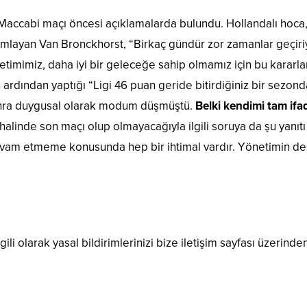
 Maccabi maçı öncesi açıklamalarda bulundu. Hollandalı hoc
umlayan Van Bronckhorst, “Birkaç gündür zor zamanlar geçiri
timimiz, daha iyi bir geleceğe sahip olmamız için bu kararlar
n ardından yaptığı “Ligi 46 puan geride bitirdiğiniz bir sezo
sonra duygusal olarak modum düşmüştü.
Belki kendimi tam if
alinde son maçı olup olmayacağıyla ilgili soruya da şu yanı
evam etmeme konusunda hep bir ihtimal vardır. Yönetimin de
ili olarak yasal bildirimlerinizi bize iletişim sayfası üzerinden