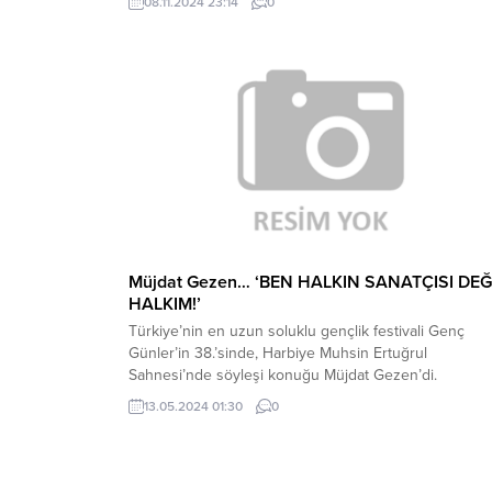
08.11.2024 23:14
0
Fenerbahçe, 25 yaşındaki oyuncunun sezon sonuna
kadar Alman ekibi Bayern Münih’te kiralık olarak
oynayacağını belirtti. “ANLAŞMAYA VARILDI”
Fenerbahçe’nin açıklaması şu şekilde: Fenerbahçe...
Müjdat Gezen… ‘BEN HALKIN SANATÇISI DEĞİ
HALKIM!’
Türkiye’nin en uzun soluklu gençlik festivali Genç
Günler’in 38.’sinde, Harbiye Muhsin Ertuğrul
Sahnesi’nde söyleşi konuğu Müjdat Gezen’di.
13.05.2024 01:30
0