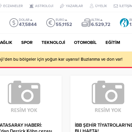
ECZANELER
ASTROLOJİ
YAZARLAR
ÜYELİK
İLETİŞİ
DOLAR
EURO
ALTIN
B
47,5844
55,1152
6.529,72
1
AĞLIK
SPOR
TEKNOLOJİ
OTOMOBİL
EĞİTİM
i’den bu bölgeler için yoğun kar uyarısı! Buzlanma ve don var!
ATASARAY HABERİ:
İBB ŞEHİR TİYATROLARI’N
’dan Derrick Köhn cezası
BU HAFTA!