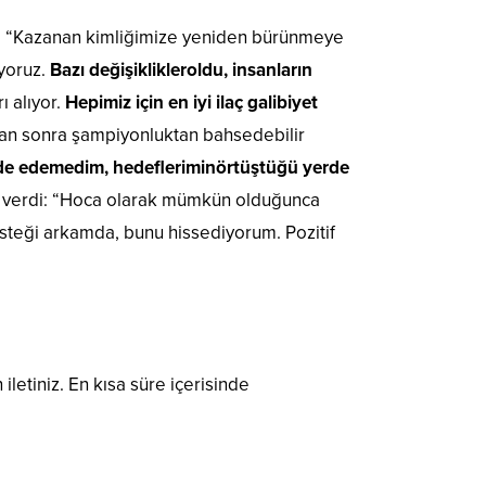
a, “Kazanan kimliğimize yeniden bürünmeye
yoruz.
Bazı değişiklikler
oldu, insanların
ı alıyor.
Hepimiz için en iyi ilaç galibiyet
ndan sonra şampiyonluktan bahsedebilir
ade edemedim, hedeflerimin
örtüştüğü yerde
tı verdi: “Hoca olarak mümkün olduğunca
steği arkamda, bunu hissediyorum. Pozitif
 iletiniz. En kısa süre içerisinde