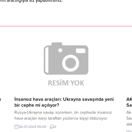
 aracılığıyla siz yapabilirsiniz.
ı
İnsansız hava araçları: Ukrayna savaşında yeni
AK
bir cephe mi açılıyor?
Sa
Rusya-Ukrayna savaşı sürerken, ön cephede insansız
Ak
hava araçları karşı taraftan yüzlerce kişiyi öldürüyor.
Sav
al
26.07.2024 05:00
0
bı