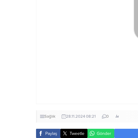
Sağlık
28.11.2024 08:21
0
Paylaş
Tweetle
Gönder