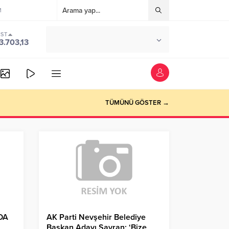
M
IST
°C
ANKARA
3.703,13
PARÇALI BULUTLU
TÜMÜNÜ GÖSTER →
DA
AK Parti Nevşehir Belediye
Başkan Adayı Savran: ‘Bize