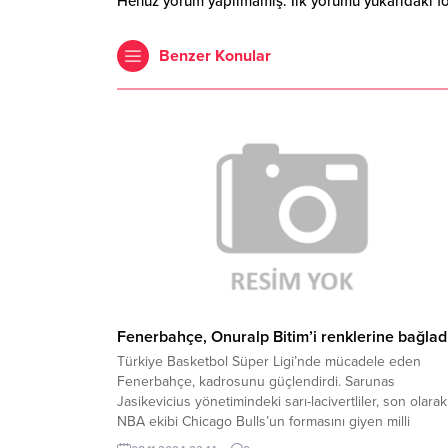
Henüz yorum yapılmamış. İlk yorumu yukarıdaki form
Benzer Konular
Fenerbahçe, Onuralp Bitim’i renklerine bağlad
Türkiye Basketbol Süper Ligi’nde mücadele eden
Fenerbahçe, kadrosunu güçlendirdi. Sarunas
Jasikevicius yönetimindeki sarı-lacivertliler, son olarak
NBA ekibi Chicago Bulls’un formasını giyen milli
basketbolcu Onuralp Bitim’i transfer ettiğini duyurdu.