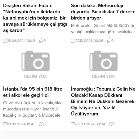
Dışişleri Bakanı Fidan:
Son dakika: Meteoroloji
“Netanyahu’nun iktidarda
duyurdu! Sıcaklıklar 7 derece
kalabilmek için bölgemizi bir
birden artıyor
savaşa sürüklemeye çalıştığı
Meteoroloji Genel Müdürlüğü'nün
aşikardır”
yaptığı açıklamaya göre sıcaklıklar
Dışişleri Bakanı Hakan Fidan,
mevsim normallerinin üzerine
18.04.2024 00:18
0
27.12.2023 00:26
0
Katar Başbakanı ve Dışişleri
çıkıyor. İşte yeni rapordaki
Bakanı Mohammed bin
detaylar...
Abdulrahman Al-Thani ile
düzenlediği ortak basın
toplantısında, "Netanyahu'nun
iktidarda kalabilmek için bölgemizi
bir savaşa sürüklemeye çalıştığı
aşikardır" ifadelerini kullanarak,
İstanbul’da 95 bin 618 litre
İmamoğlu : Topunuz Gelin Ne
"Biz bölge ülkeleri olarak...
etil alkol ele geçirildi
Olacak! Kasap Dükkanı
Bilmem Ne Dükkanı Gezerek
Güvenlik güçlerinin kaçakçılıkla
Oy İstiyorsun. Yazık!
mücadelesi sürüyor. İstanbul
Üzülüyorum
Kaçakçılık Suçlarıyla Mücadele
Şube Müdürlüğü ekipleri, sahte
İBB Başkanı Ekrem İmamoğlu,
10.09.2024 10:45
0
23.03.2024 00:24
0
üretilen ve yasa dışı yollarla yurda
Kağıthane ve Sarıyer’i kapsayan,
sokulan alkollü içki kaçakçılığının
‘Cendere Yaşam Vadisi 1. Etap ve