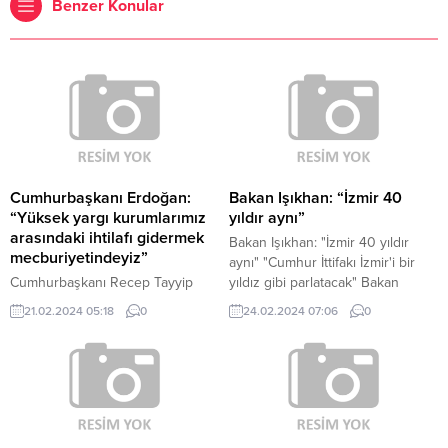
Benzer Konular
Cumhurbaşkanı Erdoğan:
Bakan Işıkhan: “İzmir 40
“Yüksek yargı kurumlarımız
yıldır aynı”
arasındaki ihtilafı gidermek
Bakan Işıkhan: "İzmir 40 yıldır
mecburiyetindeyiz”
aynı" "Cumhur İttifakı İzmir'i bir
Cumhurbaşkanı Recep Tayyip
yıldız gibi parlatacak" Bakan
Erdoğan, "Yüksek yargı
Işıkhan, İzmir'de iş dünyası
21.02.2024 05:18
0
24.02.2024 07:06
0
kurumlarımız arasındaki ihtilafı
temsilcileriyle buluştu İzmir
gidermek mecburiyetindeyiz.
programı kapsamında kentin iş
dünyası temsilcileriyle buluşan
Çalışma ve Sosyal Güvenlik
Bakanı Işıkhan, çocukluğunun ve
gençliğinin...