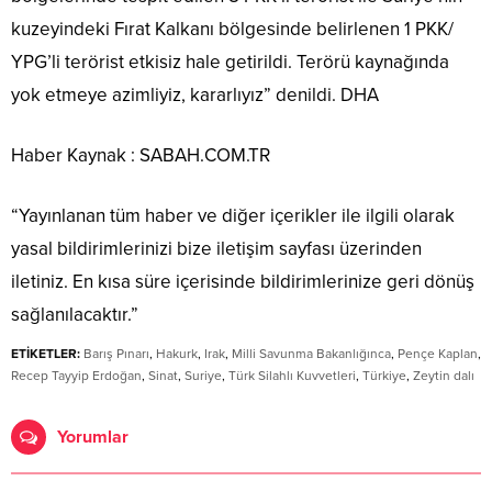
kuzeyindeki Fırat Kalkanı bölgesinde belirlenen 1 PKK/
YPG’li terörist etkisiz hale getirildi. Terörü kaynağında
yok etmeye azimliyiz, kararlıyız” denildi. DHA
Haber Kaynak : SABAH.COM.TR
“Yayınlanan tüm haber ve diğer içerikler ile ilgili olarak
yasal bildirimlerinizi bize iletişim sayfası üzerinden
iletiniz. En kısa süre içerisinde bildirimlerinize geri dönüş
sağlanılacaktır.”
ETİKETLER:
Barış Pınarı
,
Hakurk
,
Irak
,
Milli Savunma Bakanlığınca
,
Pençe Kaplan
,
Recep Tayyip Erdoğan
,
Sinat
,
Suriye
,
Türk Silahlı Kuvvetleri
,
Türkiye
,
Zeytin dalı
Yorumlar