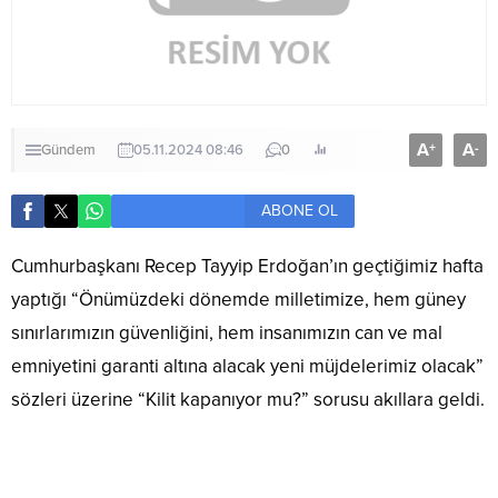
A
A
+
-
Gündem
05.11.2024 08:46
0
ABONE OL
Cumhurbaşkanı Recep Tayyip Erdoğan’ın geçtiğimiz hafta
yaptığı “Önümüzdeki dönemde milletimize, hem güney
sınırlarımızın güvenliğini, hem insanımızın can ve mal
emniyetini garanti altına alacak yeni müjdelerimiz olacak”
sözleri üzerine “Kilit kapanıyor mu?” sorusu akıllara geldi.