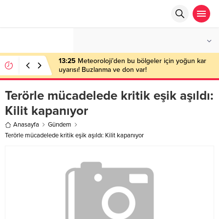
°C
ANKARA
AZ BULUTLU
13:25
Meteoroloji’den bu bölgeler için yoğun kar
uyarısı! Buzlanma ve don var!
Terörle mücadelede kritik eşik aşıldı:
Kilit kapanıyor
Anasayfa
Gündem
Terörle mücadelede kritik eşik aşıldı: Kilit kapanıyor