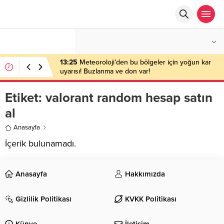
°C
ANKARA
AÇIK
13:25
Meteoroloji’den bu bölgeler için yoğun kar
uyarısı! Buzlanma ve don var!
Etiket:
valorant random hesap satın
al
Anasayfa
İçerik bulunamadı.
Anasayfa
Hakkımızda
Gizlilik Politikası
KVKK Politikası