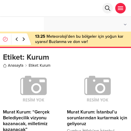
°C
ANKARA
PARÇALI BULUTLU
13:25
Meteoroloji’den bu bölgeler için yoğun kar
uyarısı! Buzlanma ve don var!
Etiket:
Kurum
Anasayfa
Etiket: Kurum
Murat Kurum: “Gerçek
Murat Kurum: İstanbul’u
Belediyecilik vizyonu
sorunlarından kurtarmak için
kazanacak, milletimiz
geliyoruz
kazanacak”
Cumhur İttifakı'nın İstanbul