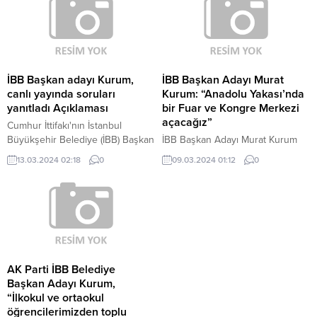
İstanbullu hemşehrilerimizle
da bizi gerçekten ziyadesiyle
Saraçhane'ye yürüyeceğiz.
mutlu etti.
İBB Başkan adayı Kurum,
İBB Başkan Adayı Murat
canlı yayında soruları
Kurum: “Anadolu Yakası’nda
yanıtladı Açıklaması
bir Fuar ve Kongre Merkezi
açacağız”
Cumhur İttifakı'nın İstanbul
Büyükşehir Belediye (İBB) Başkan
İBB Başkan Adayı Murat Kurum
adayı Murat Kurum, İBB Başkanı
Üsküdar'da düzenlenen 8 Mart
13.03.2024 02:18
0
09.03.2024 01:12
0
Ekrem İmamoğlu'nun kentin trafik
Kadınlar Günü Buluşması'nda
sorununu çözemediğini
kadınlarla bir araya geldi.
belirterek, "Metro ve metrobüs
kuyruklarını, duraklarını her gün
izliyoruz.
AK Parti İBB Belediye
Başkan Adayı Kurum,
“İlkokul ve ortaokul
öğrencilerimizden toplu