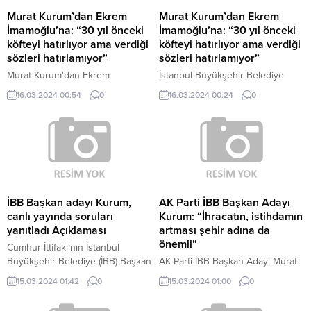
Murat Kurum’dan Ekrem
Murat Kurum’dan Ekrem
İmamoğlu’na: “30 yıl önceki
İmamoğlu’na: “30 yıl önceki
köfteyi hatırlıyor ama verdiği
köfteyi hatırlıyor ama verdiği
sözleri hatırlamıyor”
sözleri hatırlamıyor”
Murat Kurum'dan Ekrem
İstanbul Büyükşehir Belediye
İmamoğlu'na: "30 yıl önceki
Başkan Adayı Murat Kurum,
16.03.2024 00:54
0
16.03.2024 00:24
0
köfteyi hatırlıyor ama verdiği
konuk olduğu TGRT Haber
sözleri hatırlamıyor" "Milletimize
ekranlarındaki Gündem Özel
ne söz verdiysem tuttum,
programında, gazetecilerin
vaatlerim için 'hatırlamıyorum'
sorularını yanıtladı.
demedim" "Maviyi ve yeşili
koruyacağız, Haliç'i eski haline
getireceğiz" İstanbul Büyükşehir
Belediye Başkan Adayı...
İBB Başkan adayı Kurum,
AK Parti İBB Başkan Adayı
canlı yayında soruları
Kurum: “İhracatın, istihdamın
yanıtladı Açıklaması
artması şehir adına da
önemli”
Cumhur İttifakı'nın İstanbul
Büyükşehir Belediye (İBB) Başkan
AK Parti İBB Başkan Adayı Murat
adayı Murat Kurum, "Şunu net bir
Kurum, "Şubat ayında Türkiye
15.03.2024 01:42
0
15.03.2024 01:00
0
şekilde söyleyebilirim ki, 31 Mart
İhracatçılar Meclisi'nin 21 milyar
akşamı biz kazanacağız. Tüm
dolarla rekor kırdığını gördük. Bu