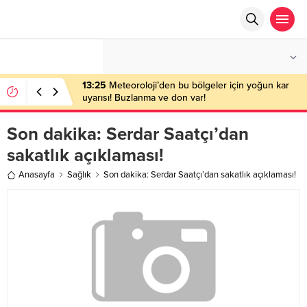
°C
ANKARA
AÇIK
13:25
Meteoroloji’den bu bölgeler için yoğun kar
uyarısı! Buzlanma ve don var!
Son dakika: Serdar Saatçı’dan
sakatlık açıklaması!
Anasayfa
Sağlık
Son dakika: Serdar Saatçı’dan sakatlık açıklaması!