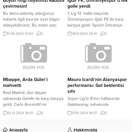
Boyun fıtığı hayatınızı kâbusa
Iğdır FK, Ümraniyespor’u tek
oldukça belirsiz bir başlangıç...
çevirmesin!
golle yendi
Bu alana eklemiş olduğunuz
1. Lig 12. hafta maçında
haberle ilgili kısa bir özet bilgisi
Ümraniyespor, Iğdır FK ile karşı
ekleyebilirsiniz. Bu metin yazı
karşıya geldi. Spoint Ümraniye
düzenleme sayfasında “Özet”
Stadyumu’nda oynanan maçı
17.09.2023 10:54
0
08.11.2024 23:14
0
bölümünden eklenebilir. Özet
deplasman ekibi 1-0 kazandı.
eklenmişse başlık altında kalın
GALİBİYET GOLÜ PENALTIDAN
olarak bu şekilde gösterilir,
GELDİ Iğdır FK’ya galibiyeti
eklenmemişse bu alan boş kalır.
getiren gol 41. dakikada Adrien
Regattin’in penaltısıyla geldi.
Ümraniyespor’da Cebio Soukou,
74. dakikada kırmızı kart görerek
takımını 10 kişi bıraktı. Bu
Mbappe, Arda Güler’i
Mauro Icardi’nin Alanyaspor
sonuçla...
mahvetti
performansı: Gol beklentisi
sıfır
Real Madrid, dün akşam
sahasında Getafe ile karşı karşıya
Süper Lig’in 8’inci haftasında
geldi. Carlo Ancelotti’nin
Galatasaray, sahasında
öğrencileri mücadeleden 2-0
Alanyaspor’u konuk etti. Aslan,
02.12.2024 18:02
0
07.10.2024 18:07
0
galip ayrılmasını bildi. ARDA İKİNCİ
Alanyaspor’u 28’inci dakikada
YARIYA DAMGA VURDU
Yunus Akgün’ün golüyle 1-0
Mücadeleye damga vuran isim ise
mağlup etti. Sarı-kırmızılı ekip, bu
Anasayfa
Hakkımızda