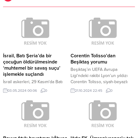
İsrail, Batı Şeria’da bir
Corentin Tolisso’dan
çocuğun öldürülmesinde
Beşiktaş yorumu
‘muhtemel bir savaş suçu’
Beşiktaş’ın UEFA Avrupa
işlemekle suçlandı
Ligi’ndeki rakibi Lyon’un yıldızı
İsrail askerleri, 29 Kasım'da Batı
Corentin Tolisso, siyah-beyazlı
Şeria'daki Cenin'de iki Filistinli
takımla oynayacakları maç
03.05.2024 00:06
0
21.10.2024 22:45
0
çocuğu öldürdü.
hakkında konuştu. 4-0
kazandıkları Le Havre maçının
ardından konuşan Tolisso,
Beşiktaş maçını işaret etti ve şu
sözleri sarf etti; Çok mutluyuz
çünkü buraya kazanmak ve iyi
gidişatımızı sürdürmek için
gelmek istiyorduk. İkinci yarıya