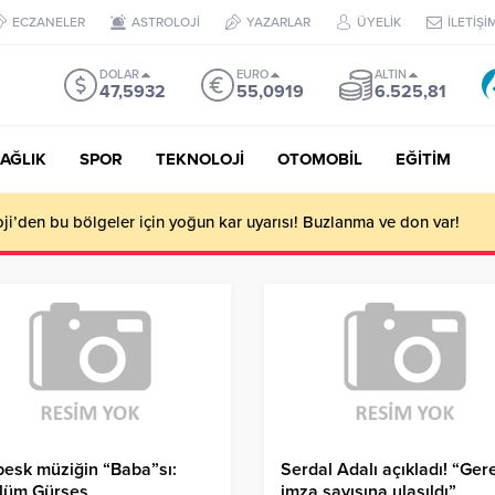
ECZANELER
ASTROLOJİ
YAZARLAR
ÜYELİK
İLETİŞİ
DOLAR
EURO
ALTIN
47,5932
55,0919
6.525,81
AĞLIK
SPOR
TEKNOLOJİ
OTOMOBİL
EĞİTİM
i’den bu bölgeler için yoğun kar uyarısı! Buzlanma ve don var!
esk müziğin “Baba”sı:
Serdal Adalı açıkladı! “Gere
lüm Gürses
imza sayısına ulaşıldı”