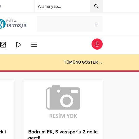
M
BIST
°C
ANKARA
13.703,13
AZ BULUTLU
TÜMÜNÜ GÖSTER →
kli
Bodrum FK, Sivasspor’u 2 golle
geçti!