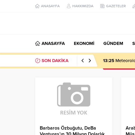
ANASAYFA
HAKKIMIZDA
GAZETELER
ANASAYFA
EKONOMİ
GÜNDEM
S
SON DAKİKA
13:25
Meteoroloj
Barbaros Özbuğutu, DeBa
Arab
Ventures’ın 30 Milyon Dolarlık
Müs